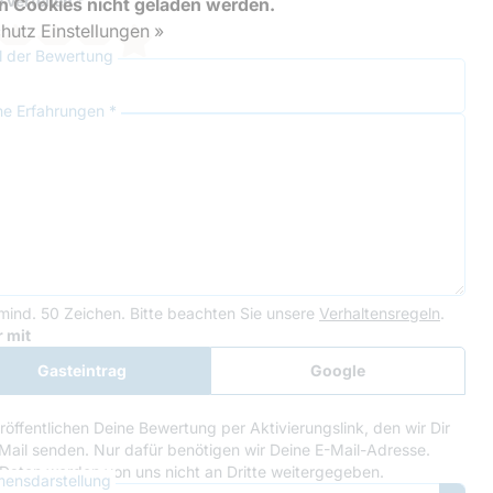
 verteilen *
en Cookies nicht geladen werden.
hutz Einstellungen »
el der Bewertung
ne Erfahrungen *
mind. 50 Zeichen.
Bitte beachten Sie unsere
Verhaltensregeln
.
le Recaptcha
 mit
Gasteintrag
Google
Anmeldung
röffentlichen Deine Bewertung per Aktivierungslink, den wir Dir
Mail senden. Nur dafür benötigen wir Deine E-Mail-Adresse.
Daten werden von uns nicht an Dritte weitergegeben.
ensdarstellung