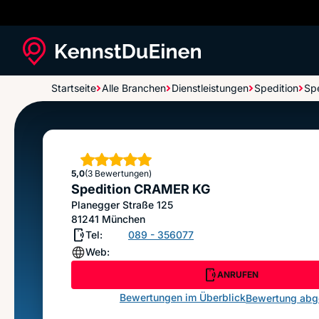
Startseite
Alle Branchen
Dienstleistungen
Spedition
Sp
Spedition CRAMER KG
Sterne
5,0
(3 Bewertungen)
Spedition CRAMER KG
Planegger Straße 125
81241
München
Tel:
089 - 356077
Web:
ANRUFEN
Bewertungen im Überblick
Bewertung ab