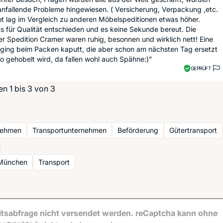
 anfallende Probleme hingewiesen. ( Versicherung, Verpackung ,etc.
t lag im Vergleich zu anderen Möbelspeditionen etwas höher.
 für Qualität entschieden und es keine Sekunde bereut. Die
r Spedition Cramer waren ruhig, besonnen und wirklich nett! Eine
 ging beim Packen kaputt, die aber schon am nächsten Tag ersetzt
 gehobelt wird, da fallen wohl auch Spähne:)”
GEPRÜFT
n 1 bis 3 von 3
nehmen
Transportunternehmen
Beförderung
Gütertransport
 München
Transport
tsabfrage nicht versendet werden. reCaptcha kann ohne