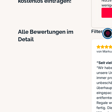
kostenlos eintragen!
Nutze 
wenige
Alle Bewertungen im
Filter:
Detail
von
Markus
“Seit vi
“Wir habe
unsere U
immer pro
unbeschä
überhaupt
eingepac
entfernte
Regale wu
fertig. D