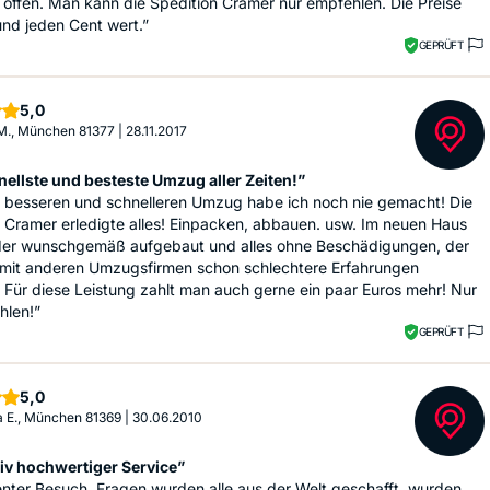
offen. Man kann die Spedition Cramer nur empfehlen. Die Preise
 und jeden Cent wert.”
GEPRÜFT
Sterne
5,0
M., München 81377
|
28.11.2017
nellste und besteste Umzug aller Zeiten!”
n besseren und schnelleren Umzug habe ich noch nie gemacht! Die
 Cramer erledigte alles! Einpacken, abbauen. usw. Im neuen Haus
eder wunschgemäß aufgebaut und alles ohne Beschädigungen, der
h mit anderen Umzugsfirmen schon schlechtere Erfahrungen
Für diese Leistung zahlt man auch gerne ein paar Euros mehr! Nur
hlen!”
GEPRÜFT
Sterne
5,0
 E., München 81369
|
30.06.2010
tiv hochwertiger Service”
nter Besuch, Fragen wurden alle aus der Welt geschafft, wurden