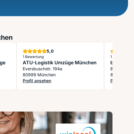
chen
Sterne
5,0
1 Bewertung
1 Bewertung
üge
ATU-Logistik Umzüge München
beiladen.
Eversbuschstr. 194a
Braystrasse
80999 München
81677 Mün
Profil ansehen
Profil anse
: ATU-Logistik Umzüge München
: beiladen.