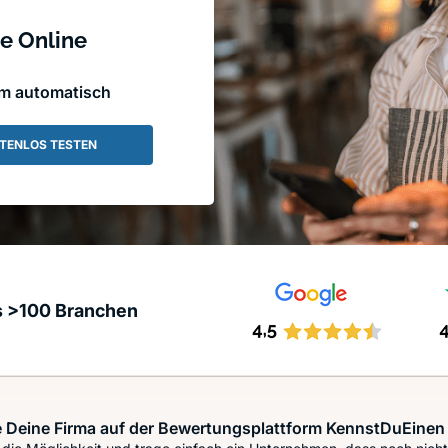
e Online
em automatisch
TENLOS TESTEN
s >100 Branchen
 Deine Firma auf der Bewertungsplattform KennstDuEinen 