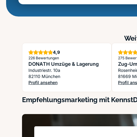
Wei
Sterne
4,9
226 Bewertungen
275 Bewer
DONATH Umzüge & Lagerung
Zug-Um
Industriestr. 10a
Rosenhei
82110 München
81669 M
Profil ansehen
Profil an
: DONATH Umzüge & Lagerung
: Zug-U
Empfehlungsmarketing mit Kennst