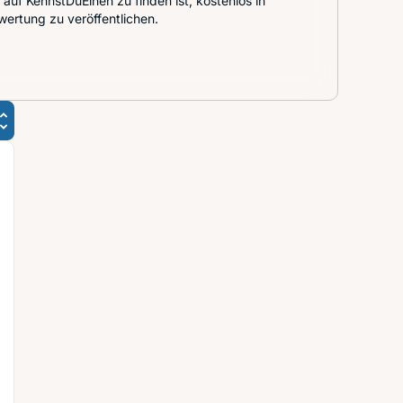
auf KennstDuEinen zu finden ist, kostenlos in
wertung zu veröffentlichen.