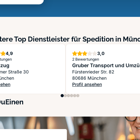
tere Top Dienstleister für Spedition in Mün
Sterne
Sterne
4,9
3,0
tungen
2 Bewertungen
zug
Gruber Transport und Umz
mer Straße 30
Fürstenrieder Str. 82
ünchen
80686 München
sehen
Profil ansehen
mzug
: Gruber Transport und Umzüge
DuEinen