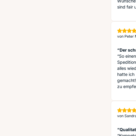
Wünsche 
sind fair
von
Peter 
“Der sch
“So eine
Spedition
alles wi
hatte ic
gemacht! 
zu empfe
von
Sandra
“Qualita
“Kompete