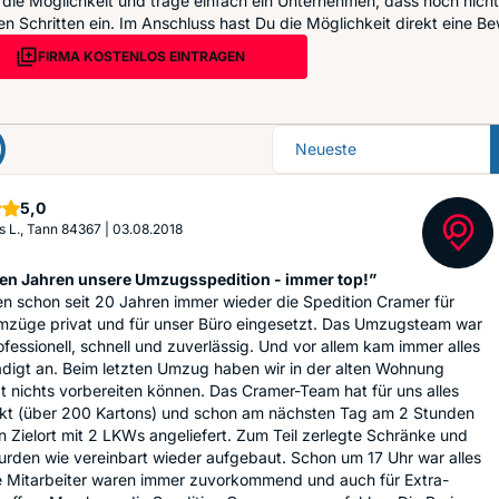
die Möglichkeit und trage einfach ein Unternehmen, dass noch nicht 
n Schritten ein. Im Anschluss hast Du die Möglichkeit direkt eine Be
FIRMA KOSTENLOS EINTRAGEN
Sortierung
Sterne
5,0
 L., Tann 84367
|
03.08.2018
elen Jahren unsere Umzugsspedition - immer top!”
n schon seit 20 Jahren immer wieder die Spedition Cramer für
mzüge privat und für unser Büro eingesetzt. Das Umzugsteam war
fessionell, schnell und zuverlässig. Und vor allem kam immer alles
digt an. Beim letzten Umzug haben wir in der alten Wohnung
 nichts vorbereiten können. Das Cramer-Team hat für uns alles
kt (über 200 Kartons) und schon am nächsten Tag am 2 Stunden
n Zielort mit 2 LKWs angeliefert. Zum Teil zerlegte Schränke und
rden wie vereinbart wieder aufgebaut. Schon um 17 Uhr war alles
ie Mitarbeiter waren immer zuvorkommend und auch für Extra-