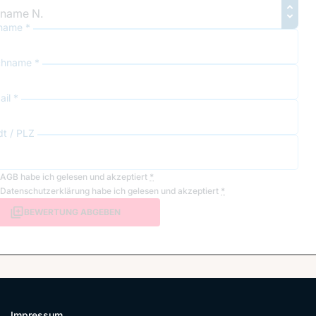
name *
hname *
il *
dt / PLZ
AGB
habe ich gelesen und akzeptiert
*
Datenschutzerklärung
habe ich gelesen und akzeptiert
*
BEWERTUNG ABGEBEN
Impressum