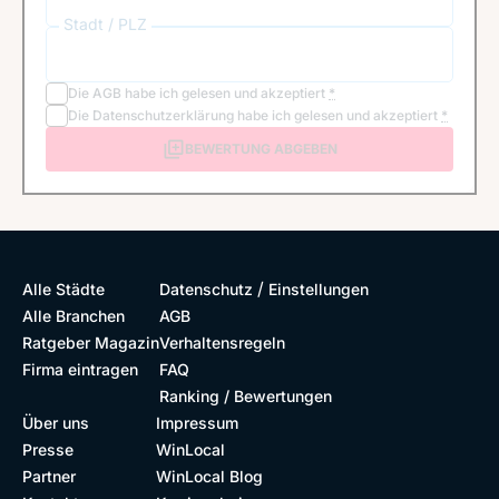
Stadt / PLZ
Die
AGB
habe ich gelesen und akzeptiert
*
Die
Datenschutzerklärung
habe ich gelesen und akzeptiert
*
BEWERTUNG ABGEBEN
/
Alle Städte
Datenschutz
Einstellungen
Alle Branchen
AGB
Ratgeber Magazin
Verhaltensregeln
Firma eintragen
FAQ
Ranking / Bewertungen
Über uns
Impressum
Presse
WinLocal
Partner
WinLocal Blog