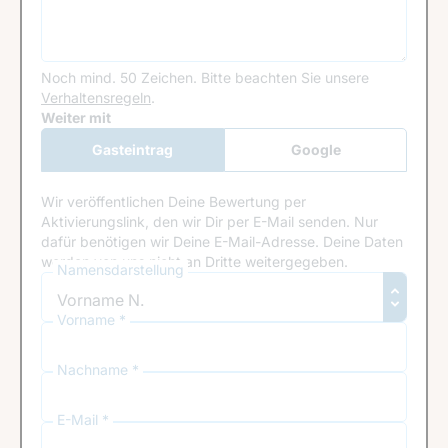
Noch mind. 50 Zeichen.
Bitte beachten Sie unsere
Verhaltensregeln
.
Google Recaptcha
Weiter mit
Gasteintrag
Google
Anmeldung
Wir veröffentlichen Deine Bewertung per
Aktivierungslink, den wir Dir per E-Mail senden. Nur
dafür benötigen wir Deine E-Mail-Adresse. Deine Daten
werden von uns nicht an Dritte weitergegeben.
Namensdarstellung
Vorname *
Nachname *
E-Mail *