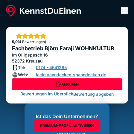
Men
Fachbetrieb Björn Faraji WOHNKULTUR
ANRUFEN
Sterne
5,0
(4 Bewertungen)
Bewertung abgeben
Fachbetrieb Björn Faraji WOHNKULTUR
Im Ölligspesch 16
52372
Kreuzau
Tel:
0174 - 4541285
Web:
lackspanndecken-spanndecken.de
ANRUFEN
Bewertungen im Überblick
Bewertung abgeben
Ist das Dein Unternehmen?
PREMIUM-PROFIL AKTIVIEREN