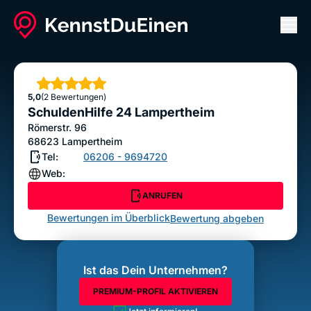
Men
SchuldenHilfe 24 Lampertheim
ANRUFEN
Sterne
5,0
(2 Bewertungen)
Bewertung abgeben
SchuldenHilfe 24 Lampertheim
Römerstr. 96
68623
Lampertheim
Tel:
06206 - 9694720
Web:
ANRUFEN
Bewertungen im Überblick
Bewertung abgeben
Ist das Dein Unternehmen?
PREMIUM-PROFIL AKTIVIEREN