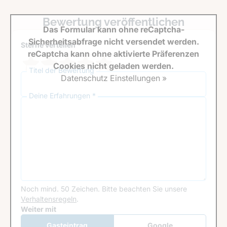
Bewertung veröffentlichen
Das Formular kann ohne reCaptcha-
Sicherheitsabfrage nicht versendet werden.
Sterne verteilen *
reCaptcha kann ohne aktivierte Präferenzen
Cookies nicht geladen werden.
Titel der Bewertung
Datenschutz Einstellungen »
Deine Erfahrungen *
Noch mind. 50 Zeichen.
Bitte beachten Sie unsere
Verhaltensregeln
.
Google Recaptcha
Weiter mit
Gasteintrag
Google