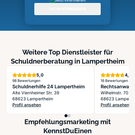
Jetzt informieren!
DATEN KORRIGIEREN
Weitere Top Dienstleister für
Schuldnerberatung in Lampertheim
Sterne
S
5,0
4,8
98 Bewertungen
16 Bewertungen
Schuldnerhilfe 24 Lampertheim
Rechtsanwalt 
Alte Viernheimer Str. 39
Wilhelmstr. 70
68623 Lampertheim
68623 Lamperth
Profil ansehen
Profil ansehen
: Schuldnerhilfe 24 Lampertheim
: Rechtsanwalt C
Empfehlungsmarketing mit
KennstDuEinen