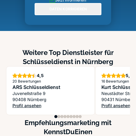
Jetzt informieren!
DATEN KORRIGIEREN
Weitere Top Dienstleister für
Schlüsseldienst in Nürnberg
Sterne
S
4,5
5,0
20 Bewertungen
16 Bewertungen
ARS Schlüsseldienst
Kurt Schlüssel
Juvenellstraße 9
Neustädter Str. 
90408 Nürnberg
90431 Nürnberg
Profil ansehen
Profil ansehen
: ARS Schlüsseldienst
: Kurt Schlüsseld
Empfehlungsmarketing mit
KennstDuEinen