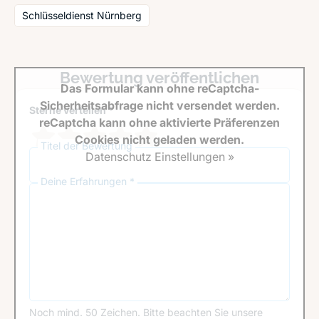
Schlüsseldienst Nürnberg
Bewertung veröffentlichen
Das Formular kann ohne reCaptcha-
Sicherheitsabfrage nicht versendet werden.
Sterne verteilen *
reCaptcha kann ohne aktivierte Präferenzen
Cookies nicht geladen werden.
Titel der Bewertung
Datenschutz Einstellungen »
Deine Erfahrungen *
Noch mind. 50 Zeichen.
Bitte beachten Sie unsere