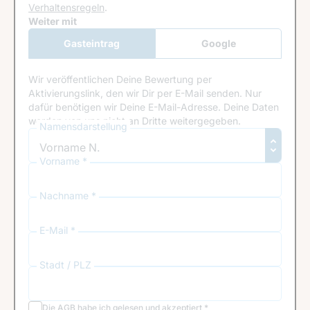
Verhaltensregeln
.
Google Recaptcha
Weiter mit
Gasteintrag
Google
Anmeldung
Wir veröffentlichen Deine Bewertung per
Aktivierungslink, den wir Dir per E-Mail senden. Nur
dafür benötigen wir Deine E-Mail-Adresse. Deine Daten
werden von uns nicht an Dritte weitergegeben.
Namensdarstellung
Vorname *
Nachname *
E-Mail *
Stadt / PLZ
Die
AGB
habe ich gelesen und akzeptiert
*