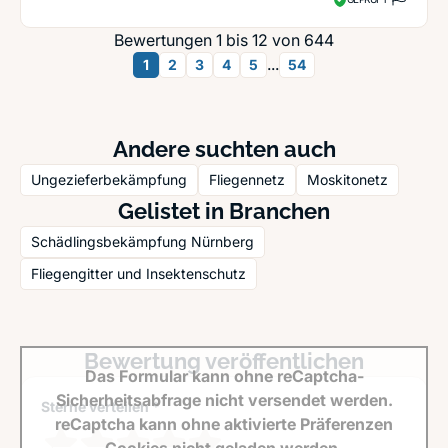
Bewertungen 1 bis 12 von 644
...
1
2
3
4
5
54
Andere suchten auch
Ungezieferbekämpfung
Fliegennetz
Moskitonetz
Gelistet in Branchen
Schädlingsbekämpfung Nürnberg
Fliegengitter und Insektenschutz
Bewertung veröffentlichen
Das Formular kann ohne reCaptcha-
Sicherheitsabfrage nicht versendet werden.
Sterne verteilen *
reCaptcha kann ohne aktivierte Präferenzen