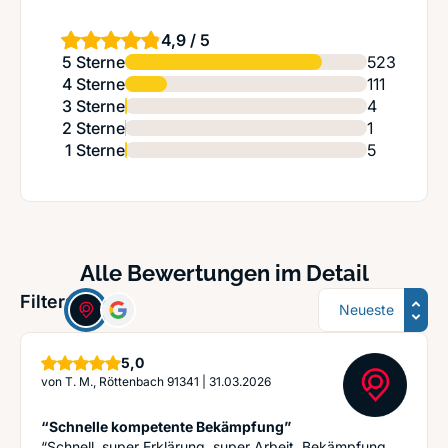
4,9 / 5
5 Sterne
523
4 Sterne
111
3 Sterne
4
2 Sterne
1
1 Sterne
5
Alle Bewertungen im Detail
Sortierung
Filter:
Sterne
5,0
von
T. M., Röttenbach 91341
|
31.03.2026
“Schnelle kompetente Bekämpfung”
“Schnell, super Erklärung, super Arbeit. Bekämpfung