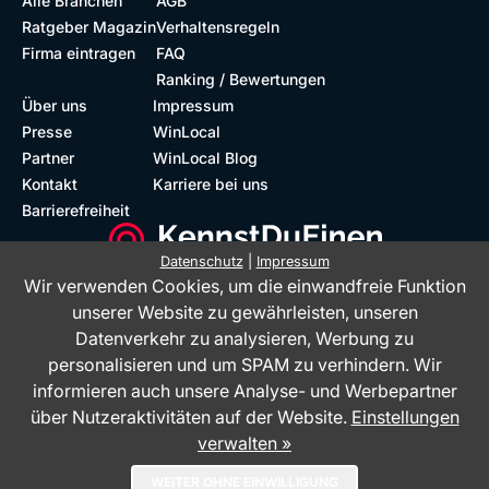
Alle Branchen
AGB
Ratgeber Magazin
Verhaltensregeln
Firma eintragen
FAQ
Ranking / Bewertungen
Über uns
Impressum
Presse
WinLocal
Partner
WinLocal Blog
Kontakt
Karriere bei uns
Barrierefreiheit
Datenschutz
|
Impressum
Wir verwenden Cookies, um die einwandfreie Funktion
Barrierefreie Website
Geprüfte Bewertungen
unserer Website zu gewährleisten, unseren
Datenverkehr zu analysieren, Werbung zu
personalisieren und um SPAM zu verhindern. Wir
informieren auch unsere Analyse- und Werbepartner
über Nutzeraktivitäten auf der Website.
Einstellungen
verwalten »
Das Bewertungsportal KennstDuEinen.de ist ein Service der WinLocal
WEITER OHNE EINWILLIGUNG