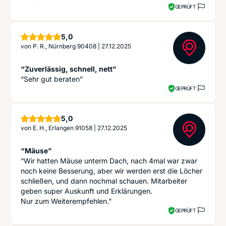
GEPRÜFT
Sterne
5,0
von
P. R., Nürnberg 90408
|
27.12.2025
“Zuverlässig, schnell, nett”
“Sehr gut beraten”
GEPRÜFT
Sterne
5,0
von
E. H., Erlangen 91058
|
27.12.2025
“Mäuse”
“Wir hatten Mäuse unterm Dach, nach 4mal war zwar
noch keine Besserung, aber wir werden erst die Löcher
schließen, und dann nochmal schauen. Mitarbeiter
geben super Auskunft und Erklärungen.
Nur zum Weiterempfehlen.”
GEPRÜFT