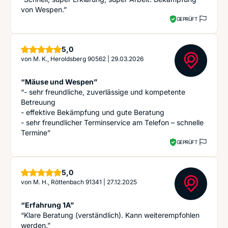
von Wespen.”
GEPRÜFT
Sterne
5,0
von
M. K., Heroldsberg 90562
|
29.03.2026
“Mäuse und Wespen”
“- sehr freundliche, zuverlässige und kompetente
Betreuung
- effektive Bekämpfung und gute Beratung
- sehr freundlicher Terminservice am Telefon – schnelle
Termine”
GEPRÜFT
Sterne
5,0
von
M. H., Röttenbach 91341
|
27.12.2025
“Erfahrung 1A”
“Klare Beratung (verständlich). Kann weiterempfohlen
werden.”