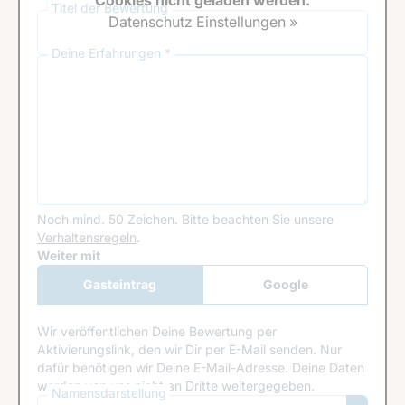
Cookies nicht geladen werden.
Titel der Bewertung
Datenschutz Einstellungen »
Deine Erfahrungen *
Noch mind. 50 Zeichen.
Bitte beachten Sie unsere
Verhaltensregeln
.
Google Recaptcha
Weiter mit
Gasteintrag
Google
Anmeldung
Wir veröffentlichen Deine Bewertung per
Aktivierungslink, den wir Dir per E-Mail senden. Nur
dafür benötigen wir Deine E-Mail-Adresse. Deine Daten
werden von uns nicht an Dritte weitergegeben.
Namensdarstellung