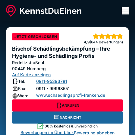
Men
Bischof Schädlingsbekämpfung – Ihre Hygiene-
und Schädlings Profis
JETZT GESCHLOSSEN
Sterne
ANRUFEN
4,9
NACHRICHT
(644 Bewertungen)
Bischof Schädlingsbekämpfung – Ihre
Bewertung abgeben
Hygiene- und Schädlings Profis
Rednitzstraße 4
90449
Nürnberg
Auf Karte anzeigen
Tel:
0911-95393781
Fax:
0911 - 99968551
www.schaedlingsprofi-franken.de
Web:
ANRUFEN
NACHRICHT
100% kostenlos & unverbindlich
Bewertungen im Überblick
Bewertung abgeben