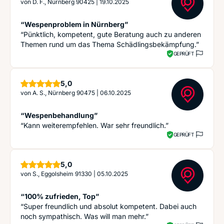
von
D. F., Nürnberg 90425
|
19.10.2025
“Wespenproblem in Nürnberg”
“Pünktlich, kompetent, gute Beratung auch zu anderen
Themen rund um das Thema Schädlingsbekämpfung.”
GEPRÜFT
Sterne
5,0
von
A. S., Nürnberg 90475
|
06.10.2025
“Wespenbehandlung”
“Kann weiterempfehlen. War sehr freundlich.”
GEPRÜFT
Sterne
5,0
von
S., Eggolsheim 91330
|
05.10.2025
“100% zufrieden, Top”
“Super freundlich und absolut kompetent. Dabei auch
noch sympathisch. Was will man mehr.”