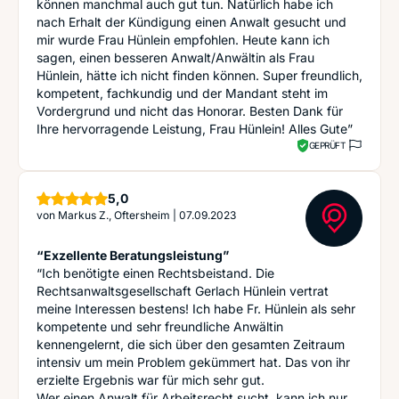
können manchmal auch gut tun. Natürlich habe ich
nach Erhalt der Kündigung einen Anwalt gesucht und
mir wurde Frau Hünlein empfohlen. Heute kann ich
sagen, einen besseren Anwalt/Anwältin als Frau
Hünlein, hätte ich nicht finden können. Super freundlich,
kompetent, fachkundig und der Mandant steht im
Vordergrund und nicht das Honorar. Besten Dank für
Ihre hervorragende Leistung, Frau Hünlein! Alles Gute”
GEPRÜFT
Sterne
5,0
von
Markus Z., Oftersheim
|
07.09.2023
“Exzellente Beratungsleistung”
“Ich benötigte einen Rechtsbeistand. Die
Rechtsanwaltsgesellschaft Gerlach Hünlein vertrat
meine Interessen bestens! Ich habe Fr. Hünlein als sehr
kompetente und sehr freundliche Anwältin
kennengelernt, die sich über den gesamten Zeitraum
intensiv um mein Problem gekümmert hat. Das von ihr
erzielte Ergebnis war für mich sehr gut.
Wer einen Anwalt für Arbeitsrecht sucht, kann ich nur