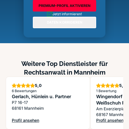
PREMIUM-PROFIL AKTIVIEREN
Jetzt informieren!
DATEN KORRIGIEREN
Weitere Top Dienstleister für
Rechtsanwalt in Mannheim
Sterne
S
5,0
5,0
6 Bewertungen
1 Bewertung
Gerlach, Hünlein u. Partner
Wingendorf Wo
P7 16-17
Weißschuh Fra
68161 Mannheim
Am Exerzierplat
68167 Mannheim
Profil ansehen
Profil ansehen
: Gerlach, Hünlein u. Partner
: Wingendorf Wo