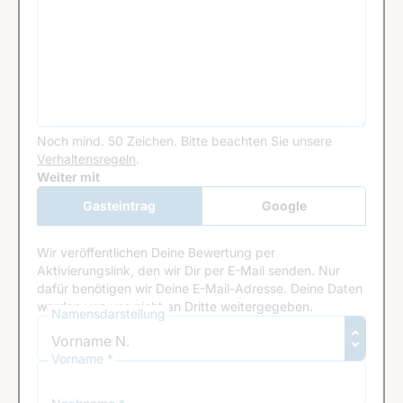
Noch mind. 50 Zeichen.
Bitte beachten Sie unsere
Verhaltensregeln
.
Google Recaptcha
Weiter mit
Gasteintrag
Google
Anmeldung
Wir veröffentlichen Deine Bewertung per
Aktivierungslink, den wir Dir per E-Mail senden. Nur
dafür benötigen wir Deine E-Mail-Adresse. Deine Daten
werden von uns nicht an Dritte weitergegeben.
Namensdarstellung
Vorname *