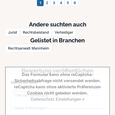
1
2
3
4
5
6
Andere suchten auch
Jurist
Rechtsbeistand
Verteidiger
Gelistet in Branchen
Rechtsanwalt Mannheim
Bewertung veröffentlichen
Das Formular kann ohne reCaptcha-
Sicherheitsabfrage nicht versendet werden.
Sterne verteilen *
reCaptcha kann ohne aktivierte Präferenzen
Cookies nicht geladen werden.
Titel der Bewertung
Datenschutz Einstellungen »
Deine Erfahrungen *