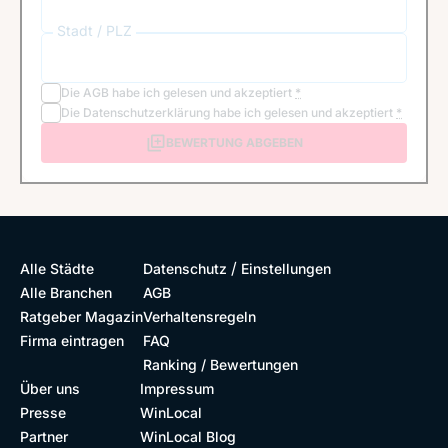
Stadt / PLZ
Die
AGB
habe ich gelesen und akzeptiert
*
Die
Datenschutzerklärung
habe ich gelesen und akzeptiert
*
BEWERTUNG ABGEBEN
/
Alle Städte
Datenschutz
Einstellungen
Alle Branchen
AGB
Ratgeber Magazin
Verhaltensregeln
Firma eintragen
FAQ
Ranking / Bewertungen
Über uns
Impressum
Presse
WinLocal
Partner
WinLocal Blog