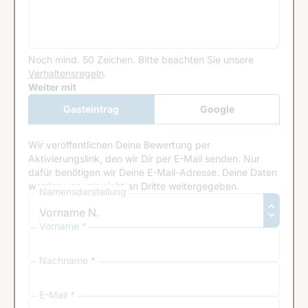
Noch mind. 50 Zeichen.
Bitte beachten Sie unsere
Verhaltensregeln
.
Google Recaptcha
Weiter mit
Gasteintrag
Google
Anmeldung
Wir veröffentlichen Deine Bewertung per
Aktivierungslink, den wir Dir per E-Mail senden. Nur
dafür benötigen wir Deine E-Mail-Adresse. Deine Daten
werden von uns nicht an Dritte weitergegeben.
Namensdarstellung
Vorname *
Nachname *
E-Mail *