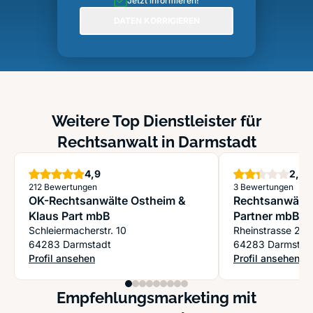
Jetzt informieren!
DATEN KORRIGIEREN
Weitere Top Dienstleister für
Rechtsanwalt in Darmstadt
Sterne
S
4,9
2,3
212 Bewertungen
3 Bewertungen
OK-Rechtsanwälte Ostheim &
Rechtsanwälte 
Klaus Part mbB
Partner mbB
Schleiermacherstr. 10
Rheinstrasse 20
64283 Darmstadt
64283 Darmstad
Profil ansehen
Profil ansehen
: OK-Rechtsanwälte Ostheim & Klaus Part mbB
: Rechtsanwälte 
Empfehlungsmarketing mit