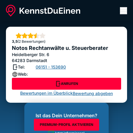
Men
Notos Rechtanwälte u. Steuerberater
ANRUFEN
Sterne
3,5
(2 Bewertungen)
Bewertung abgeben
Notos Rechtanwälte u. Steuerberater
Heidelberger Str. 6
64283
Darmstadt
Tel:
06151 - 153690
Web:
ANRUFEN
Bewertungen im Überblick
Bewertung abgeben
Ist das Dein Unternehmen?
PREMIUM-PROFIL AKTIVIEREN