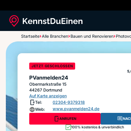
Startseite
Alle Branchen
Bauen und Renovieren
Photovo
PVanmelden24
JETZT GESCHLOSSEN
S
5,
PVanmelden24
Obermarkstraße 15
44267
Dortmund
Auf Karte anzeigen
Tel:
02304-9379318
www.pvanmelden24.de
Web:
ANRUFEN
NAC
100% kostenlos & unverbindlich