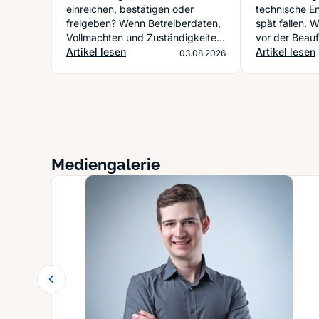
einreichen, bestätigen oder
technische E
freigeben? Wenn Betreiberdaten,
spät fallen. 
Vollmachten und Zuständigkeiten
vor der Beau
früh klar sind, läuft die Meldung
Artikel lesen
klärt, spart 
Artikel lesen
03.08.2026
deutlich ruhiger durch.
unnötige Korr
Mediengalerie