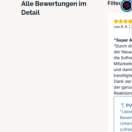
Alle Bewertungen im
Filter:
Detail
von
B. K.
|
“Super A
“Durch d
der Neua
die Soft
Mitarbeit
und damit
benötigte
Dank der 
der ganze
Reaktions
PV
“Liebe
Bewert
Unter
zufri