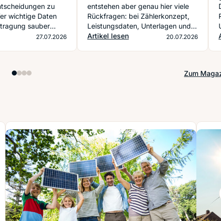
ntscheidungen zu
entstehen aber genau hier viele
Wer wichtige Daten
Rückfragen: bei Zählerkonzept,
ftragung sauber
Leistungsdaten, Unterlagen und
Rückfragen, Zeit und
der Abstimmung mit dem
Artikel lesen
27.07.2026
20.07.2026
ekturen.
Netzbetreiber.
Zum Magaz