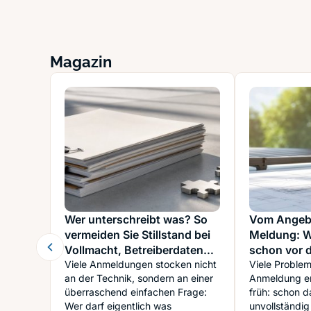
Magazin
Wer unterschreibt was? So
Vom Angebo
vermeiden Sie Stillstand bei
Meldung: 
Vollmacht, Betreiberdaten
schon vor d
und Zuständigkeiten
Viele Anmeldungen stocken nicht
über den 
Viele Problem
an der Technik, sondern an einer
Anmeldung en
entscheide
überraschend einfachen Frage:
früh: schon 
Wer darf eigentlich was
unvollständig