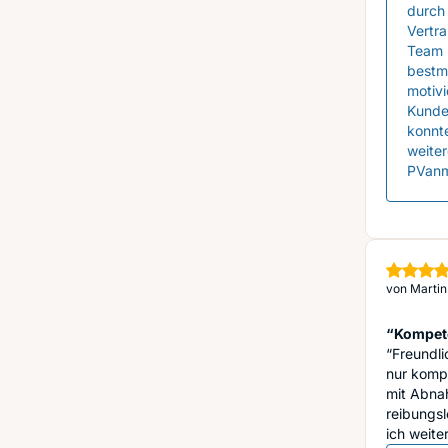
durch 
Vertra
Team i
bestm
motivi
Kunden
konnte
weiter
PVanm
von
Martin
“Kompeten
“Freundli
nur kompl
mit Abnah
reibungsl
ich weite