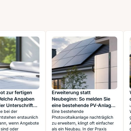
t zur fertigen
Erweiterung statt
Welche Angaben
Neubeginn: So melden Sie
er Unterschrift
eine bestehende PV-Anlage
Anmeldeaufwand
e bei der
sauber an, wenn Speicher,
Eine bestehende
tstehen erstaunlich
Photovoltaikanlage nachträglich
n
Wallbox oder mehr Module
dann, wenn Angebote
zu erweitern, klingt oft einfacher
dazukommen
 sind oder
als ein Neubau. In der Praxis