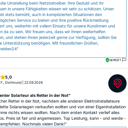
die Umstellung beim Netzbetreiber. Ihre Geduld und Ihr
uen in unsere Fähigkeiten wissen wir sehr zu schätzen. Unser
st stets bemüht, auch in komplizierten Situationen den
öglichen Service zu bieten und Ihre positive Rückmeldung
ert uns, weiterhin mit vollem Einsatz für unsere Kundinnen und
 da zu sein. Wir freuen uns, dass wir Ihnen weiterhelfen
n, und stehen Ihnen jederzeit gerne zur Verfügung, sollten Sie
e Unterstützung benötigen. Mit freundlichen Grüßen,
elden24”
GEPRÜFT
Sterne
5,0
 F., Dortmund
|
22.09.2024
ter Solarteur als Retter in der Not”
cher Retter in der Not, nachdem alle anderen Elektroinstallateure
ette Solaranlagen verkaufen wollten und von einer Eigeninstallation
me nichts wissen wollten. Nach dem ersten Kontakt verlief alles
os. Preis ist fair und angemessen. Top Leistung, kann - und werde -
rempfehlen. Nochmals vielen Dank!”