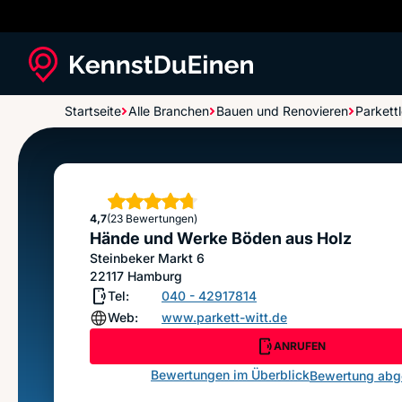
Startseite
Alle Branchen
Bauen und Renovieren
Parkett
Hände und Werke Böden aus Holz
Sterne
4,7
(23 Bewertungen)
Hände und Werke Böden aus Holz
Steinbeker Markt 6
22117
Hamburg
Tel:
040 - 42917814
Web:
www.parkett-witt.de
ANRUFEN
Bewertungen im Überblick
Bewertung ab