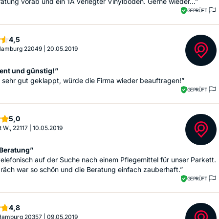
atung vorab und ein 1A verlegter Vinylboden. Gerne wieder...”
GEPRÜFT
Sterne
4,5
 Hamburg 22049
|
20.05.2019
nt und günstig!”
s sehr gut geklappt, würde die Firma wieder beauftragen!”
GEPRÜFT
Sterne
5,0
 W., 22117
|
10.05.2019
 Beratung”
telefonisch auf der Suche nach einem Pflegemittel für unser Parkett.
räch war so schön und die Beratung einfach zauberhaft.”
GEPRÜFT
Sterne
4,8
 Hamburg 20357
|
09.05.2019