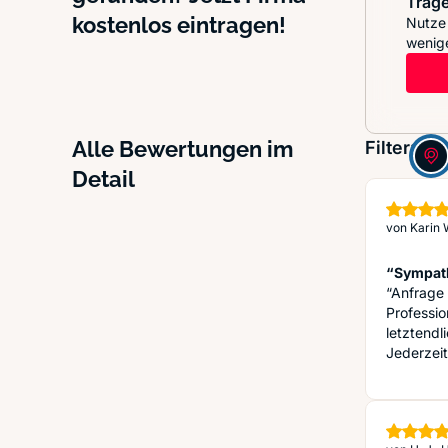
Trage
kostenlos eintragen!
Nutze 
wenige
Alle Bewertungen im
Filter:
Detail
von
Karin
“Sympath
“Anfrage 
Professi
letztend
Jederzeit