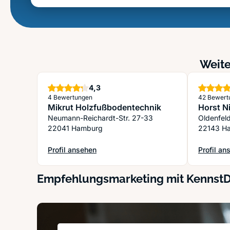
Weite
Sterne
4,3
4 Bewertungen
42 Bewert
Mikrut Holzfußbodentechnik
Horst 
Neumann-Reichardt-Str. 27-33
Oldenfel
22041 Hamburg
22143 H
Profil ansehen
Profil an
: Mikrut Holzfußbodentechnik
: Horst 
Empfehlungsmarketing mit Kennst