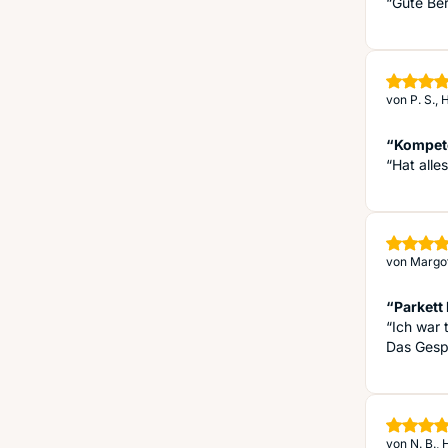
“Gute Ber
von
P. S.,
“Kompete
“Hat alle
von
Margot
“Parkett
“Ich war 
Das Gesp
von
N. B.,