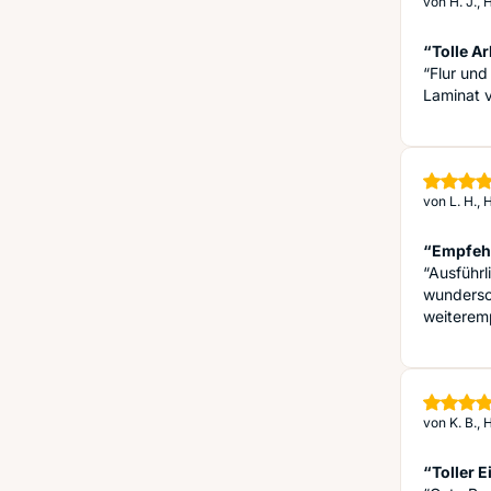
von
H. J.,
“Tolle Ar
“Flur un
Laminat v
von
L. H.,
“Empfeh
“Ausführl
wundersc
weiterem
von
K. B.,
“Toller E