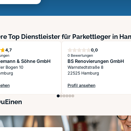
re Top Dienstleister für Parkettleger in H
Sterne
Sterne
4,7
0,0
ungen
0 Bewertungen
Niemann & Söhne GmbH
BS Renovierungen GmbH
der Bogen 10
Warnstedtstraße 8
amburg
22525 Hamburg
sehen
Profil ansehen
Niemann & Söhne GmbH
: BS Renovierungen GmbH
DuEinen