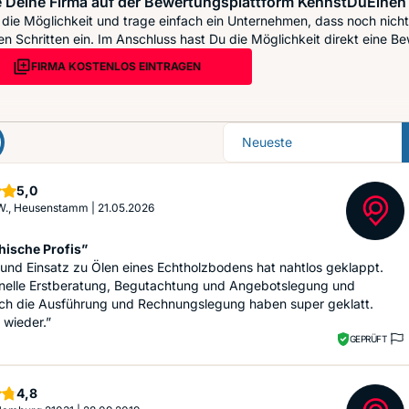
 Deine Firma auf der Bewertungsplattform KennstDuEinen 
die Möglichkeit und trage einfach ein Unternehmen, dass noch nicht 
n Schritten ein. Im Anschluss hast Du die Möglichkeit direkt eine Be
FIRMA KOSTENLOS EINTRAGEN
Sortierung
Sterne
5,0
 W., Heusenstamm
|
21.05.2026
ische Profis”
und Einsatz zu Ölen eines Echtholzbodens hat nahtlos geklappt.
onelle Erstberatung, Begutachtung und Angebotslegung und
lich die Ausführung und Rechnungslegung haben super geklatt.
 wieder.”
GEPRÜFT
Sterne
4,8