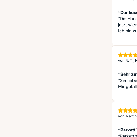
“Dankesc
“Die Han
jetzt wied
Ich bin z
von
N. T.,
“Sehr zu
“Sie habe
Mir gefäll
von
Martin
“Parkett
“Parkettb