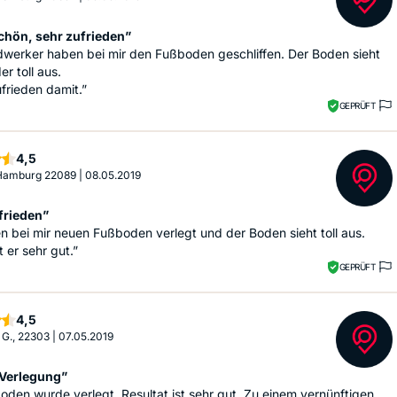
hön, sehr zufrieden”
dwerker haben bei mir den Fußboden geschliffen. Der Boden sieht
er toll aus.
ufrieden damit.”
GEPRÜFT
Sterne
4,5
 Hamburg 22089
|
08.05.2019
frieden”
n bei mir neuen Fußboden verlegt und der Boden sieht toll aus.
t er sehr gut.”
GEPRÜFT
Sterne
4,5
 G., 22303
|
07.05.2019
 Verlegung”
oden wurde verlegt. Resultat ist sehr gut. Zu einem vernünftigen