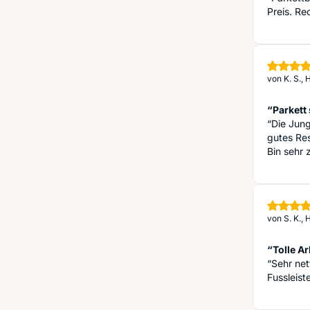
Preis. R
von
K. S.,
“Parkett
“Die Jung
gutes Res
Bin sehr 
von
S. K.,
“Tolle Ar
“Sehr ne
Fussleist