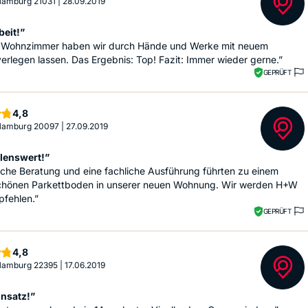
 Hamburg 21031
|
28.09.2019
beit!”
d Wohnzimmer haben wir durch Hände und Werke mit neuem
erlegen lassen. Das Ergebnis: Top! Fazit: Immer wieder gerne.”
GEPRÜFT
Sterne
4,8
 Hamburg 20097
|
27.09.2019
lenswert!”
iche Beratung und eine fachliche Ausführung führten zu einem
hönen Parkettboden in unserer neuen Wohnung. Wir werden H+W
pfehlen.”
GEPRÜFT
Sterne
4,8
 Hamburg 22395
|
17.06.2019
insatz!”