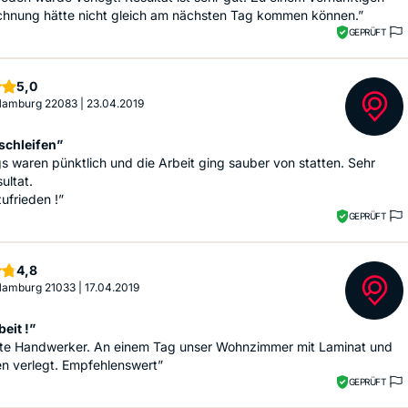
echnung hätte nicht gleich am nächsten Tag kommen können.”
GEPRÜFT
Sterne
5,0
 Hamburg 22083
|
23.04.2019
 schleifen”
s waren pünktlich und die Arbeit ging sauber von statten. Sehr
ultat.
zufrieden !”
GEPRÜFT
Sterne
4,8
 Hamburg 21033
|
17.04.2019
beit !”
tte Handwerker. An einem Tag unser Wohnzimmer mit Laminat und
en verlegt. Empfehlenswert”
GEPRÜFT