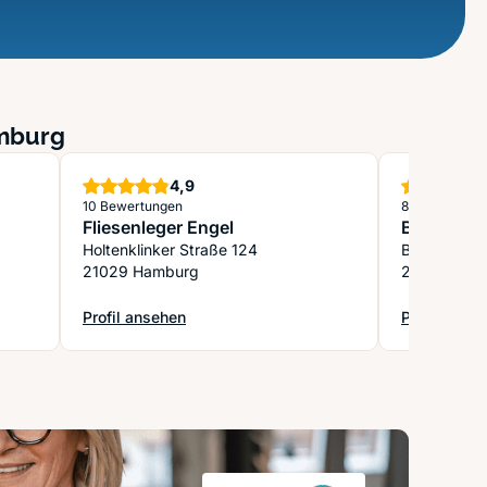
amburg
Sterne
4,9
10 Bewertungen
8 Bewertung
Fliesenleger Engel
Bodenbel
Holtenklinker Straße 124
Bramfelder
21029 Hamburg
22175 Ham
Profil ansehen
Profil anse
: Fliesenleger Engel
: Bodenbel