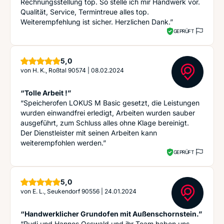
Rechnungsstellung top. So stelle ich mir Handwerk vor.
Qualität, Service, Termintreue alles top.
Weiterempfehlung ist sicher. Herzlichen Dank.”
GEPRÜFT
Sterne
5,0
von
H. K., Roßtal 90574
|
08.02.2024
“Tolle Arbeit !”
“Speicherofen LOKUS M Basic gesetzt, die Leistungen
wurden einwandfrei erledigt, Arbeiten wurden sauber
ausgeführt, zum Schluss alles ohne Klage bereinigt.
Der Dienstleister mit seinen Arbeiten kann
weiterempfohlen werden.”
GEPRÜFT
Sterne
5,0
von
E. L., Seukendorf 90556
|
24.01.2024
“Handwerklicher Grundofen mit Außenschornstein.”
“Rudi und Hannes Osswald und ihr Team haben uns