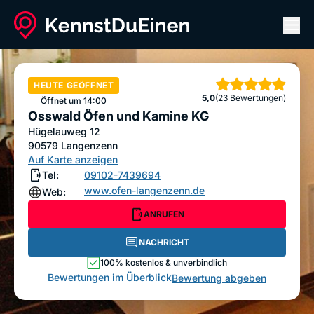
Men
Osswald Öfen und Kamine KG
ANRUFEN
NACHRICHT
HEUTE GEÖFFNET
Sterne
5,0
(23 Bewertungen)
Bewertung abgeben
Öffnet um 14:00
Osswald Öfen und Kamine KG
Hügelauweg 12
90579
Langenzenn
Auf Karte anzeigen
Tel:
09102-7439694
www.ofen-langenzenn.de
Web:
ANRUFEN
NACHRICHT
100% kostenlos & unverbindlich
Bewertungen im Überblick
Bewertung abgeben