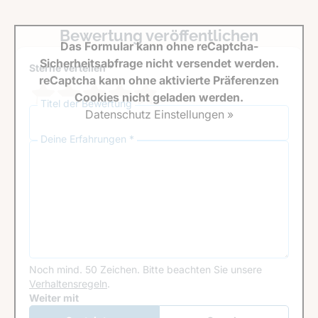
Bewertung veröffentlichen
Das Formular kann ohne reCaptcha-
Sicherheitsabfrage nicht versendet werden.
Sterne verteilen *
reCaptcha kann ohne aktivierte Präferenzen
Cookies nicht geladen werden.
Titel der Bewertung
Datenschutz Einstellungen »
Deine Erfahrungen *
Noch mind. 50 Zeichen.
Bitte beachten Sie unsere
Verhaltensregeln
.
Google Recaptcha
Weiter mit