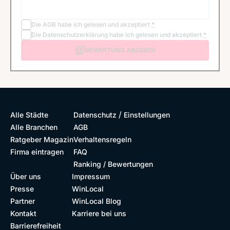
Die
AGB
habe ich gelesen und akzeptiert
*
Die
Datenschutzerklärung
habe ich gelesen und akzeptiert
*
BEWERTUNG ABGEBEN
/
Alle Städte
Datenschutz
Einstellungen
Alle Branchen
AGB
Ratgeber Magazin
Verhaltensregeln
Firma eintragen
FAQ
Ranking / Bewertungen
Über uns
Impressum
Presse
WinLocal
Partner
WinLocal Blog
Kontakt
Karriere bei uns
Barrierefreiheit