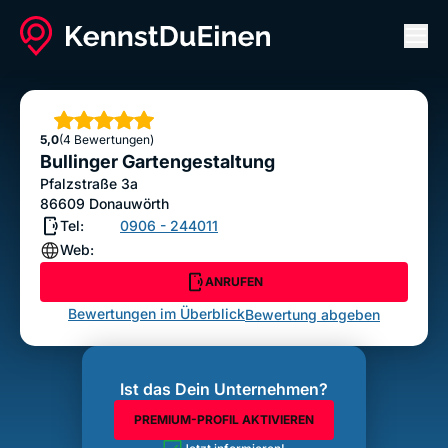
Men
Bullinger Gartengestaltung
ANRUFEN
Sterne
5,0
(4 Bewertungen)
Bewertung abgeben
Bullinger Gartengestaltung
Pfalzstraße 3a
86609
Donauwörth
Tel:
0906 - 244011
Web:
ANRUFEN
Bewertungen im Überblick
Bewertung abgeben
Ist das Dein Unternehmen?
PREMIUM-PROFIL AKTIVIEREN