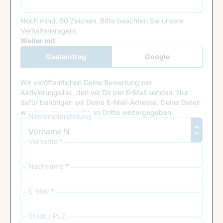
Noch mind. 50 Zeichen.
Bitte beachten Sie unsere
Verhaltensregeln
.
Google Recaptcha
Weiter mit
Gasteintrag
Google
Anmeldung
Wir veröffentlichen Deine Bewertung per
Aktivierungslink, den wir Dir per E-Mail senden. Nur
dafür benötigen wir Deine E-Mail-Adresse. Deine Daten
werden von uns nicht an Dritte weitergegeben.
Namensdarstellung
Vorname *
Nachname *
E-Mail *
Stadt / PLZ