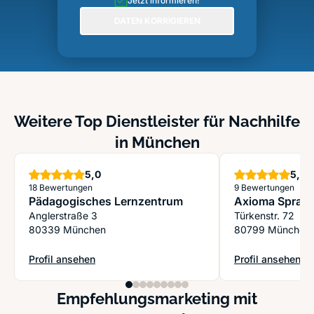
Jetzt informieren!
DATEN KORRIGIEREN
Weitere Top Dienstleister für Nachhilfe
in München
Sterne
S
5,0
5,0
18 Bewertungen
9 Bewertungen
Pädagogisches Lernzentrum
Axioma Sprac
Anglerstraße 3
Türkenstr. 72
80339 München
80799 München
Profil ansehen
Profil ansehen
: Pädagogisches Lernzentrum
: Axioma Sprach
Empfehlungsmarketing mit