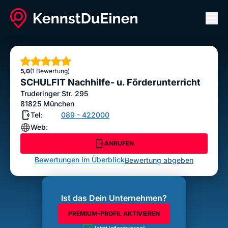
Men
SCHULFIT Nachhilfe- u. Förderunterricht
ANRUFEN
Sterne
5,0
(1 Bewertung)
Bewertung abgeben
SCHULFIT Nachhilfe- u. Förderunterricht
Truderinger Str. 295
81825
München
Tel:
089 - 422000
Web:
ANRUFEN
Bewertungen im Überblick
Bewertung abgeben
Ist das Dein Unternehmen?
PREMIUM-PROFIL AKTIVIEREN