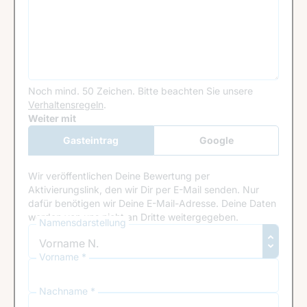
Noch mind. 50 Zeichen.
Bitte beachten Sie unsere
Verhaltensregeln
.
Google Recaptcha
Weiter mit
Gasteintrag
Google
Anmeldung
Wir veröffentlichen Deine Bewertung per
Aktivierungslink, den wir Dir per E-Mail senden. Nur
dafür benötigen wir Deine E-Mail-Adresse. Deine Daten
werden von uns nicht an Dritte weitergegeben.
Namensdarstellung
Vorname *
Nachname *