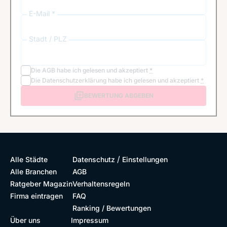
E-Mail *
Stadt / PLZ
Die
AGB
habe ich gelesen und akzeptiert
*
Die
Datenschutzerklärung
habe ich gelesen und akzeptiert
*
BEWERTUNG ABGEBEN
/
Alle Städte
Datenschutz
Einstellungen
Alle Branchen
AGB
Ratgeber Magazin
Verhaltensregeln
Firma eintragen
FAQ
Ranking / Bewertungen
Über uns
Impressum