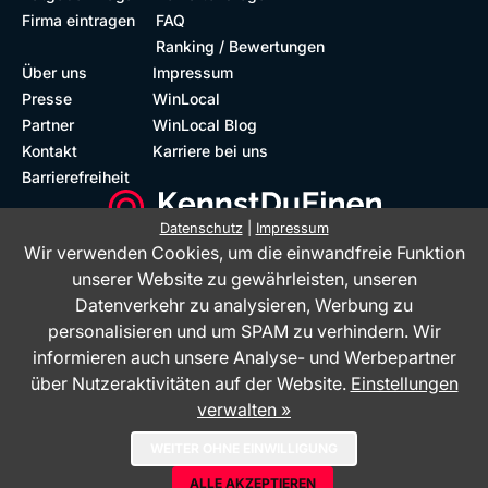
Firma eintragen
FAQ
Ranking / Bewertungen
Über uns
Impressum
Presse
WinLocal
Partner
WinLocal Blog
Kontakt
Karriere bei uns
Barrierefreiheit
Datenschutz
|
Impressum
Wir verwenden Cookies, um die einwandfreie Funktion
Barrierefreie Website
Geprüfte Bewertungen
unserer Website zu gewährleisten, unseren
Datenverkehr zu analysieren, Werbung zu
personalisieren und um SPAM zu verhindern. Wir
informieren auch unsere Analyse- und Werbepartner
über Nutzeraktivitäten auf der Website.
Einstellungen
verwalten »
Das Bewertungsportal KennstDuEinen.de ist ein Service der WinLocal
WEITER OHNE EINWILLIGUNG
GmbH - © 2026
ALLE AKZEPTIEREN