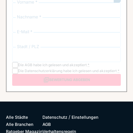
Vorname *
Nachname *
E-Mail *
Stadt / PLZ
Die
AGB
habe ich gelesen und akzeptiert
*
Die
Datenschutzerklärung
habe ich gelesen und akzeptiert
*
BEWERTUNG ABGEBEN
/
Alle Städte
Datenschutz
Einstellungen
Alle Branchen
AGB
Ratgeber Magazin
Verhaltensregeln