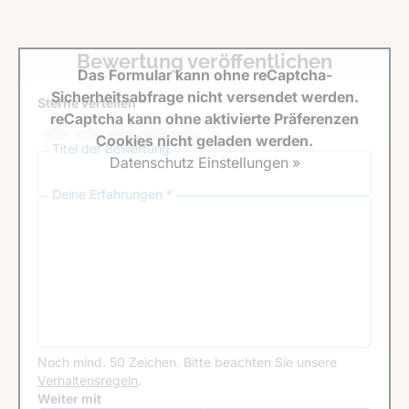
Bewertung veröffentlichen
Das Formular kann ohne reCaptcha-
Sicherheitsabfrage nicht versendet werden.
Sterne verteilen *
reCaptcha kann ohne aktivierte Präferenzen
Cookies nicht geladen werden.
Titel der Bewertung
Datenschutz Einstellungen »
Deine Erfahrungen *
Noch mind. 50 Zeichen.
Bitte beachten Sie unsere
Verhaltensregeln
.
Google Recaptcha
Weiter mit