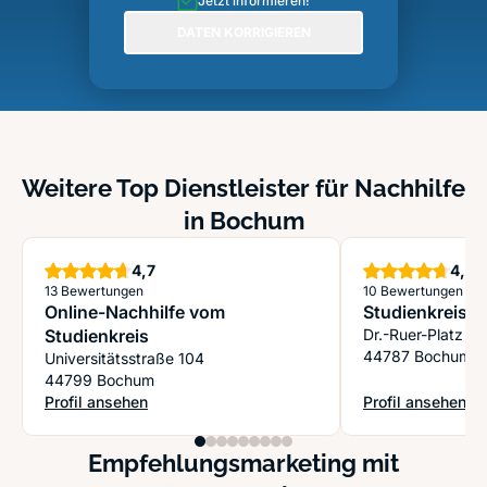
Jetzt informieren!
DATEN KORRIGIEREN
Weitere Top Dienstleister für Nachhilfe
in Bochum
Sterne
S
4,7
4,7
13 Bewertungen
10 Bewertungen
Online-Nachhilfe vom
Studienkreis 
Studienkreis
Dr.-Ruer-Platz 4
44787 Bochum
Universitätsstraße 104
44799 Bochum
Profil ansehen
Profil ansehen
: Online-Nachhilfe vom Studienkreis
: Studienkreis B
Empfehlungsmarketing mit