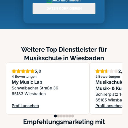
Jetzt informieren!
DATEN KORRIGIEREN
Weitere Top Dienstleister für
Musikschule in Wiesbaden
Sterne
S
5,0
2,5
4 Bewertungen
2 Bewertungen
My Music Lab
Musikschule 
Schwalbacher Straße 36
Musik- & Kuns
65183 Wiesbaden
Schillerplatz 1-2
65185 Wiesbade
Profil ansehen
Profil ansehen
: My Music Lab
: Musikschule W
Empfehlungsmarketing mit