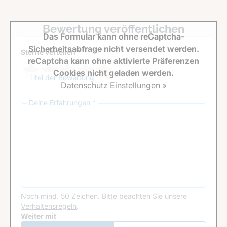
Bewertung veröffentlichen
Das Formular kann ohne reCaptcha-
Sicherheitsabfrage nicht versendet werden.
Sterne verteilen *
reCaptcha kann ohne aktivierte Präferenzen
Cookies nicht geladen werden.
Titel der Bewertung
Datenschutz Einstellungen »
Deine Erfahrungen *
Noch mind. 50 Zeichen.
Bitte beachten Sie unsere
Verhaltensregeln
.
Google Recaptcha
Weiter mit