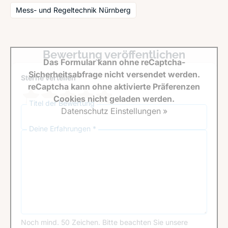
Mess- und Regeltechnik Nürnberg
Bewertung veröffentlichen
Das Formular kann ohne reCaptcha-
Sicherheitsabfrage nicht versendet werden.
Sterne verteilen *
reCaptcha kann ohne aktivierte Präferenzen
Cookies nicht geladen werden.
Titel der Bewertung
Datenschutz Einstellungen »
Deine Erfahrungen *
Noch mind. 50 Zeichen.
Bitte beachten Sie unsere