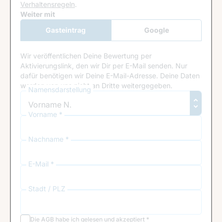
Verhaltensregeln
.
Google Recaptcha
Weiter mit
Gasteintrag
Google
Anmeldung
Wir veröffentlichen Deine Bewertung per
Aktivierungslink, den wir Dir per E-Mail senden. Nur
dafür benötigen wir Deine E-Mail-Adresse. Deine Daten
werden von uns nicht an Dritte weitergegeben.
Namensdarstellung
Vorname *
Nachname *
E-Mail *
Stadt / PLZ
Die
AGB
habe ich gelesen und akzeptiert
*