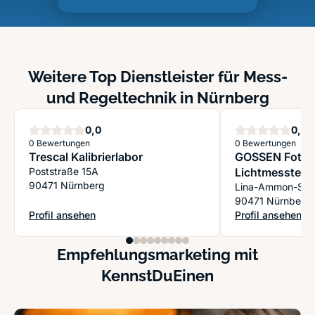
Weitere Top Dienstleister für Mess-
und Regeltechnik in Nürnberg
Sterne
S
0,0
0,0
0 Bewertungen
0 Bewertungen
Trescal Kalibrierlabor
GOSSEN Foto-
Poststraße 15A
Lichtmesstec
90471 Nürnberg
Lina-Ammon-Str
90471 Nürnberg
Profil ansehen
Profil ansehen
: Trescal Kalibrierlabor
: GOSSEN Foto- 
Empfehlungsmarketing mit
KennstDuEinen