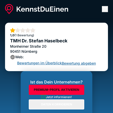
Men
TMH Dr. Stefan Haselbeck
Bewertung abgeben
Stern
1,0
(1 Bewertung)
TMH Dr. Stefan Haselbeck
Monheimer Straße 20
90451
Nürnberg
Web:
Bewertungen im Überblick
Bewertung abgeben
Ist das Dein Unternehmen?
PREMIUM-PROFIL AKTIVIEREN
Jetzt informieren!
DATEN KORRIGIEREN