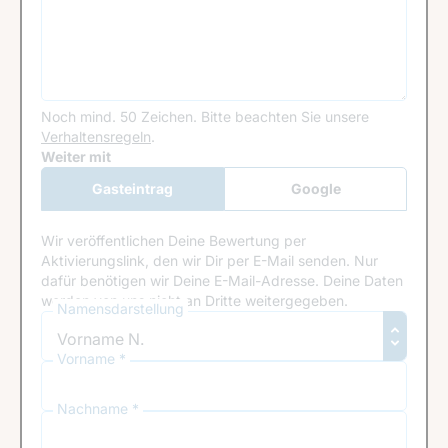
Noch mind. 50 Zeichen.
Bitte beachten Sie unsere
Verhaltensregeln
.
Google Recaptcha
Weiter mit
Gasteintrag
Google
Anmeldung
Wir veröffentlichen Deine Bewertung per
Aktivierungslink, den wir Dir per E-Mail senden. Nur
dafür benötigen wir Deine E-Mail-Adresse. Deine Daten
werden von uns nicht an Dritte weitergegeben.
Namensdarstellung
Vorname *
Nachname *