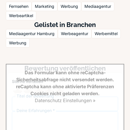
Fernsehen
Marketing
Werbung
Mediaagentur
Werbeartikel
Gelistet in Branchen
Mediaagentur Hamburg
Werbeagentur
Werbemittel
Werbung
Bewertung veröffentlichen
Das Formular kann ohne reCaptcha-
Sicherheitsabfrage nicht versendet werden.
Sterne verteilen *
reCaptcha kann ohne aktivierte Präferenzen
Cookies nicht geladen werden.
Titel der Bewertung
Datenschutz Einstellungen »
Deine Erfahrungen *