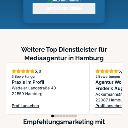
Jetzt informieren!
DATEN KORRIGIEREN
Weitere Top Dienstleister für
Mediaagentur in Hamburg
Sterne
S
5,0
5,0
5 Bewertungen
2 Bewertungen
Praxis im Profil
Agentur Wortg
Wedeler Landstraße 40
Frederik Augu
22559 Hamburg
Ulbrecht GbR
Ackermannstraß
22087 Hamburg
Profil ansehen
Profil ansehen
: Praxis im Profil
: Agentur Wortge
Empfehlungsmarketing mit