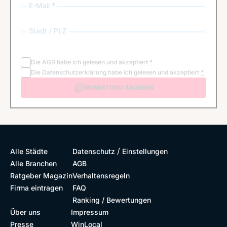
E-Mail *
Stadt / PLZ
Die
AGB
habe ich gelesen und akzeptiert
*
Die
Datenschutzerklärung
habe ich gelesen und akzeptiert
*
BEWERTUNG ABGEBEN
/
Alle Städte
Datenschutz
Einstellungen
Alle Branchen
AGB
Ratgeber Magazin
Verhaltensregeln
Firma eintragen
FAQ
Ranking / Bewertungen
Über uns
Impressum
Presse
WinLocal