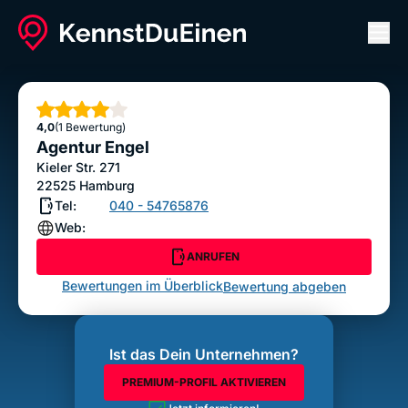
Men
Agentur Engel
ANRUFEN
Sterne
4,0
(1 Bewertung)
Bewertung abgeben
Agentur Engel
Kieler Str. 271
22525
Hamburg
Tel:
040 - 54765876
Web:
ANRUFEN
Bewertungen im Überblick
Bewertung abgeben
Ist das Dein Unternehmen?
PREMIUM-PROFIL AKTIVIEREN