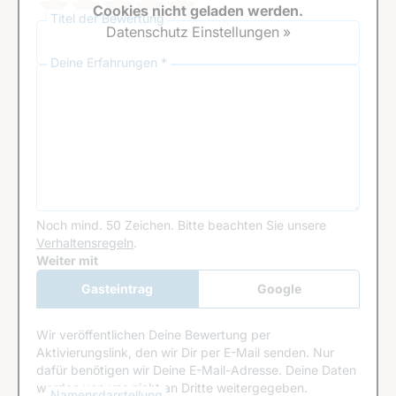
Cookies nicht geladen werden.
Titel der Bewertung
Datenschutz Einstellungen »
Deine Erfahrungen *
Noch mind. 50 Zeichen.
Bitte beachten Sie unsere
Verhaltensregeln
.
Google Recaptcha
Weiter mit
Gasteintrag
Google
Anmeldung
Wir veröffentlichen Deine Bewertung per
Aktivierungslink, den wir Dir per E-Mail senden. Nur
dafür benötigen wir Deine E-Mail-Adresse. Deine Daten
werden von uns nicht an Dritte weitergegeben.
Namensdarstellung