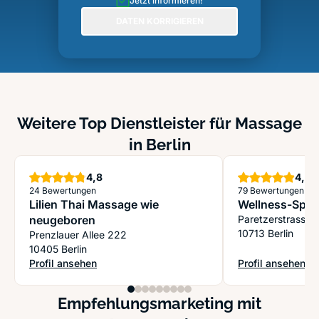
Jetzt informieren!
DATEN KORRIGIEREN
Weitere Top Dienstleister für Massage
in Berlin
Sterne
S
4,8
4,9
24 Bewertungen
79 Bewertungen
Lilien Thai Massage wie
Wellness-Spor
neugeboren
Paretzerstrasse 
10713 Berlin
Prenzlauer Allee 222
10405 Berlin
Profil ansehen
Profil ansehen
: Lilien Thai Massage wie neugeboren
: Wellness-Spor
Empfehlungsmarketing mit