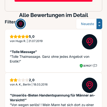
Alle Bewertungen im Detail
Sortierung
Filter:
Sterne
5,0
von
Hugo R.
|
21.07.2019
“Tolle Massage”
“Tolle Thaimassage. Ganz ohne jedes Angebot von
Erotik!”
GEPRÜFT
Sterne
2,0
von
A. K., Berlin
|
18.03.2016
“Unseriös-Bieten Handentspannung für Männer an-
Vorsicht!”
“Von wegen seriös! ! Mein Mann hat sich dort zu einer