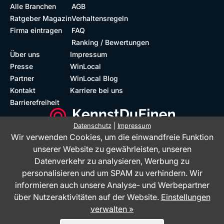
Alle Branchen
AGB
Ratgeber Magazin
Verhaltensregeln
Firma eintragen
FAQ
Ranking / Bewertungen
Über uns
Impressum
Presse
WinLocal
Partner
WinLocal Blog
Kontakt
Karriere bei uns
Barrierefreiheit
Datenschutz
|
Impressum
Wir verwenden Cookies, um die einwandfreie Funktion
Barrierefreie Website
Geprüfte Bewertungen
unserer Website zu gewährleisten, unseren
Datenverkehr zu analysieren, Werbung zu
personalisieren und um SPAM zu verhindern. Wir
informieren auch unsere Analyse- und Werbepartner
über Nutzeraktivitäten auf der Website.
Einstellungen
verwalten »
Das Bewertungsportal KennstDuEinen.de ist ein Service der WinLocal