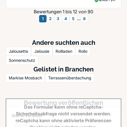
Bewertungen 1 bis 12 von 90
...
1
2
3
4
5
8
Andere suchten auch
Jalousette
Jalousie
Rollladen
Rollo
Sonnenschutz
Gelistet in Branchen
Markise Mosbach
Terrassenüberdachung
Bewertung veröffentlichen
Das Formular kann ohne reCaptcha-
Sicherheitsabfrage nicht versendet werden.
Sterne verteilen *
reCaptcha kann ohne aktivierte Präferenzen