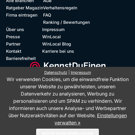
Alle Branchen
AGB
Ratgeber Magazin
Verhaltensregeln
Firma eintragen
FAQ
Ranking / Bewertungen
Über uns
Impressum
Presse
WinLocal
Partner
WinLocal Blog
Kontakt
Karriere bei uns
Barrierefreiheit
Datenschutz
|
Impressum
Wir verwenden Cookies, um die einwandfreie Funktion
Barrierefreie Website
Geprüfte Bewertungen
unserer Website zu gewährleisten, unseren
Datenverkehr zu analysieren, Werbung zu
personalisieren und um SPAM zu verhindern. Wir
informieren auch unsere Analyse- und Werbepartner
über Nutzeraktivitäten auf der Website.
Einstellungen
verwalten »
Das Bewertungsportal KennstDuEinen.de ist ein Service der WinLocal
WEITER OHNE EINWILLIGUNG