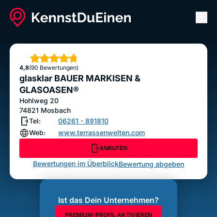
Men
glasklar BAUER MARKISEN & GLASOASEN®
ANRUFEN
Sterne
4,8
(90 Bewertungen)
Bewertung abgeben
glasklar BAUER MARKISEN &
GLASOASEN®
Hohlweg 20
74821
Mosbach
Tel:
06261 - 891810
Web:
www.terrassenwelten.com
ANRUFEN
Bewertungen im Überblick
Bewertung abgeben
Ist das Dein Unternehmen?
PREMIUM-PROFIL AKTIVIEREN