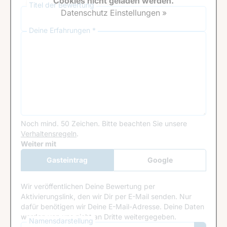
Cookies nicht geladen werden.
Titel der Bewertung
Datenschutz Einstellungen »
Deine Erfahrungen *
Noch mind. 50 Zeichen.
Bitte beachten Sie unsere
Verhaltensregeln
.
Google Recaptcha
Weiter mit
Gasteintrag
Google
Anmeldung
Wir veröffentlichen Deine Bewertung per
Aktivierungslink, den wir Dir per E-Mail senden. Nur
dafür benötigen wir Deine E-Mail-Adresse. Deine Daten
werden von uns nicht an Dritte weitergegeben.
Namensdarstellung