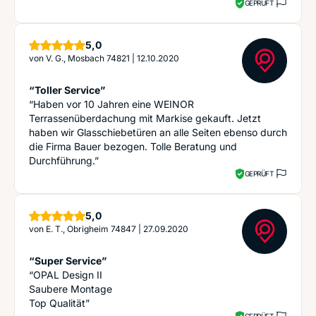
GEPRÜFT
Sterne
5,0
von
V. G., Mosbach 74821
|
12.10.2020
“Toller Service”
“Haben vor 10 Jahren eine WEINOR
Terrassenüberdachung mit Markise gekauft. Jetzt
haben wir Glasschiebetüren an alle Seiten ebenso durch
die Firma Bauer bezogen. Tolle Beratung und
Durchführung.”
GEPRÜFT
Sterne
5,0
von
E. T., Obrigheim 74847
|
27.09.2020
“Super Service”
“OPAL Design II
Saubere Montage
Top Qualität”
GEPRÜFT