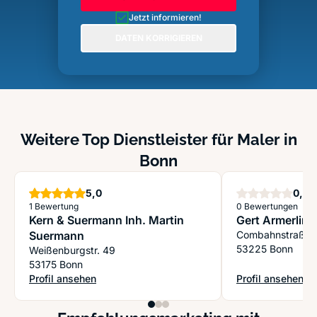
Jetzt informieren!
DATEN KORRIGIEREN
Weitere Top Dienstleister für Maler in
Bonn
Sterne
S
5,0
0,0
1 Bewertung
0 Bewertungen
Kern & Suermann Inh. Martin
Gert Armerling
Suermann
Combahnstraße
53225 Bonn
Weißenburgstr. 49
53175 Bonn
Profil ansehen
Profil ansehen
: Kern & Suermann Inh. Martin Suermann
: Gert Armerling