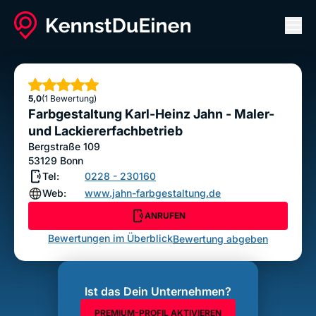
Men
Farbgestaltung Karl-Heinz Jahn - Maler- und
Lackiererfachbetrieb
Sterne
5,0
(1 Bewertung)
ANRUFEN
Farbgestaltung Karl-Heinz Jahn - Maler-
Bewertung abgeben
und Lackiererfachbetrieb
Bergstraße 109
53129
Bonn
Tel:
0228 - 230160
Web:
www.jahn-farbgestaltung.de
ANRUFEN
Bewertungen im Überblick
Bewertung abgeben
Ist das Dein Unternehmen?
PREMIUM-PROFIL AKTIVIEREN