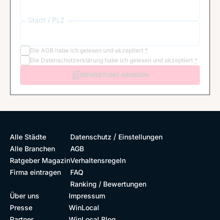
Stadt / PLZ
Die
AGB
habe ich gelesen und akzeptiert
*
Die
Datenschutzerklärung
habe ich gelesen und akzeptiert
*
BEWERTUNG ABGEBEN
/
Alle Städte
Datenschutz
Einstellungen
Alle Branchen
AGB
Ratgeber Magazin
Verhaltensregeln
Firma eintragen
FAQ
Ranking / Bewertungen
Über uns
Impressum
Presse
WinLocal
Partner
WinLocal Blog