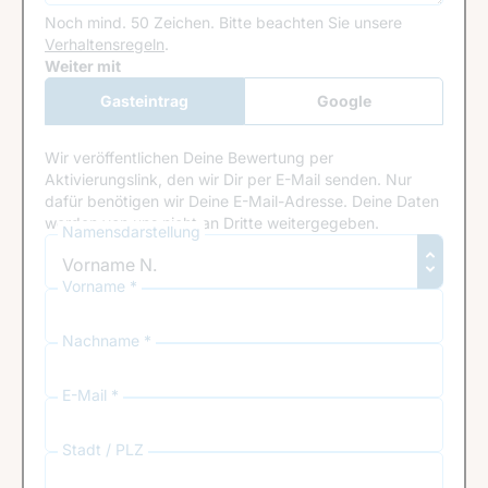
Noch mind. 50 Zeichen.
Bitte beachten Sie unsere
Verhaltensregeln
.
Google Recaptcha
Weiter mit
Gasteintrag
Google
Anmeldung
Wir veröffentlichen Deine Bewertung per
Aktivierungslink, den wir Dir per E-Mail senden. Nur
dafür benötigen wir Deine E-Mail-Adresse. Deine Daten
werden von uns nicht an Dritte weitergegeben.
Namensdarstellung
Vorname *
Nachname *
E-Mail *
Stadt / PLZ