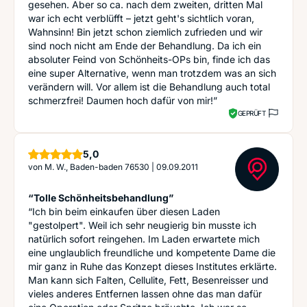
gesehen. Aber so ca. nach dem zweiten, dritten Mal
war ich echt verblüfft – jetzt geht's sichtlich voran,
Wahnsinn! Bin jetzt schon ziemlich zufrieden und wir
sind noch nicht am Ende der Behandlung. Da ich ein
absoluter Feind von Schönheits-OPs bin, finde ich das
eine super Alternative, wenn man trotzdem was an sich
verändern will. Vor allem ist die Behandlung auch total
schmerzfrei! Daumen hoch dafür von mir!”
GEPRÜFT
Sterne
5,0
von
M. W., Baden-baden 76530
|
09.09.2011
“Tolle Schönheitsbehandlung”
“Ich bin beim einkaufen über diesen Laden
"gestolpert". Weil ich sehr neugierig bin musste ich
natürlich sofort reingehen. Im Laden erwartete mich
eine unglaublich freundliche und kompetente Dame die
mir ganz in Ruhe das Konzept dieses Institutes erklärte.
Man kann sich Falten, Cellulite, Fett, Besenreisser und
vieles anderes Entfernen lassen ohne das man dafür