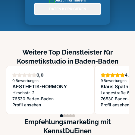
Jetzt informieren!
DATEN KORRIGIEREN
Weitere Top Dienstleister für
Kosmetikstudio in Baden-Baden
Sterne
S
0,0
4,9
0 Bewertungen
9 Bewertungen
AESTHETIK-HORMONY
Klaus Späth
Hirschstr. 2
Langestraße 66
76530 Baden-Baden
76530 Baden-Ba
Profil ansehen
Profil ansehen
: AESTHETIK-HORMONY
: Klaus Späth
Empfehlungsmarketing mit
KennstDuEinen