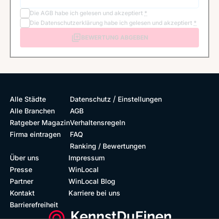
Die
AGB
habe ich gelesen und akzeptiert
*
Die
Datenschutzerklärung
habe ich gelesen und akzeptiert
*
BEWERTUNG ABGEBEN
/
Alle Städte
Datenschutz
Einstellungen
Alle Branchen
AGB
Ratgeber Magazin
Verhaltensregeln
Firma eintragen
FAQ
Ranking / Bewertungen
Über uns
Impressum
Presse
WinLocal
Partner
WinLocal Blog
Kontakt
Karriere bei uns
Barrierefreiheit