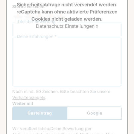
Sicherheitsabfrage nicht versendet werden.
Sterne verteilen *
reCaptcha kann ohne aktivierte Präferenzen
Cookies nicht geladen werden.
Titel der Bewertung
Datenschutz Einstellungen »
Deine Erfahrungen *
Noch mind. 50 Zeichen.
Bitte beachten Sie unsere
Verhaltensregeln
.
Google Recaptcha
Weiter mit
Gasteintrag
Google
Anmeldung
Wir veröffentlichen Deine Bewertung per