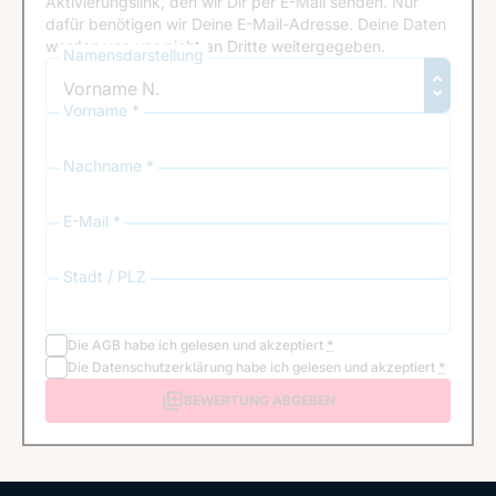
Aktivierungslink, den wir Dir per E-Mail senden. Nur
dafür benötigen wir Deine E-Mail-Adresse. Deine Daten
werden von uns nicht an Dritte weitergegeben.
Namensdarstellung
Vorname *
Nachname *
E-Mail *
Stadt / PLZ
Die
AGB
habe ich gelesen und akzeptiert
*
Die
Datenschutzerklärung
habe ich gelesen und akzeptiert
*
BEWERTUNG ABGEBEN