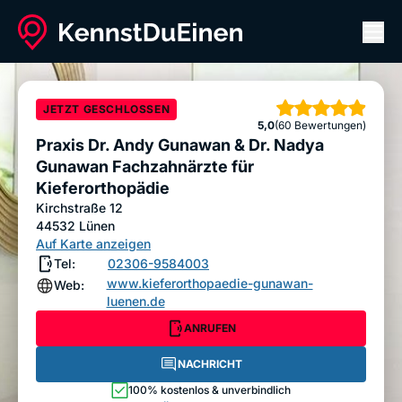
Men
Praxis Dr. Andy Gunawan & Dr. Nadya Gunawan
Fachzahnärzte für Kieferorthopädie
JETZT GESCHLOSSEN
Sterne
ANRUFEN
5,0
NACHRICHT
(60 Bewertungen)
Praxis Dr. Andy Gunawan & Dr. Nadya
Bewertung abgeben
Gunawan Fachzahnärzte für
Kieferorthopädie
Kirchstraße 12
44532
Lünen
Auf Karte anzeigen
Tel:
02306-9584003
www.kieferorthopaedie-gunawan-
Web:
luenen.de
ANRUFEN
NACHRICHT
100% kostenlos & unverbindlich