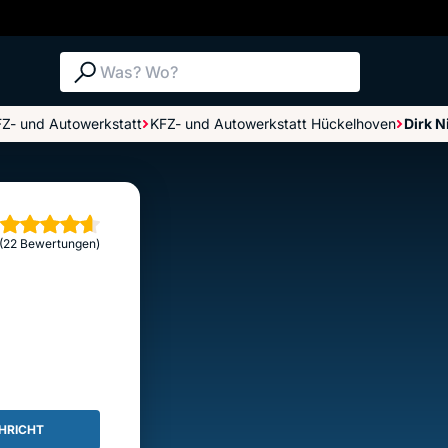
Suche: Was? Wo?
Z- und Autowerkstatt
KFZ- und Autowerkstatt Hückelhoven
Dirk 
Bewertungen im Überblick
Bewertung abgeben
erne
(22 Bewertungen)
HRICHT