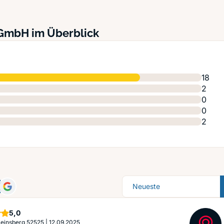
 GmbH im Überblick
18
2
0
0
2
Sortierung
Sterne
5,0
 Heinsberg 52525
|
12.09.2025