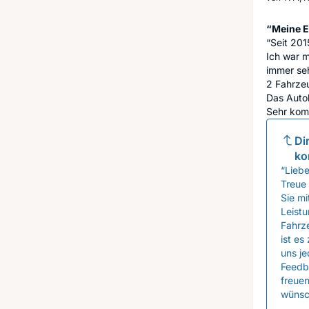
“Meine 
“Seit 201
Ich war 
immer seh
2 Fahrze
Das Autoh
Sehr komp
Di
ko
“Liebe
Treue 
Sie m
Leistu
Fahrz
ist es
uns je
Feedb
freuen
wünsc