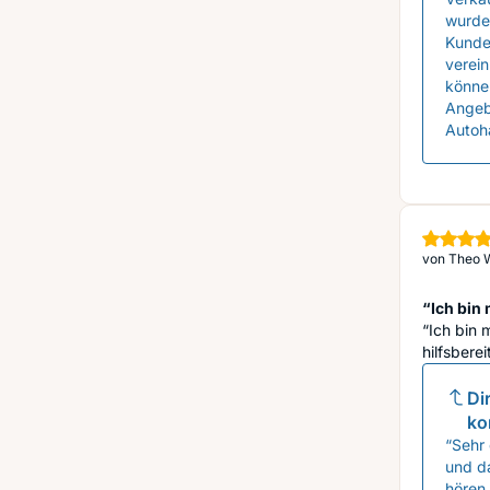
wurde 
Kunden
verein
können
Angeb
Autoh
von
Theo W
“Ich bin 
“Ich bin 
hilfsberei
Di
ko
“Sehr 
und d
hören,