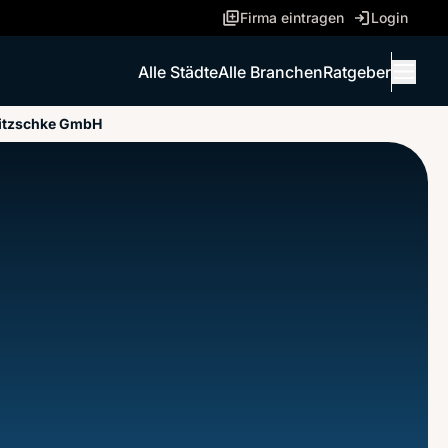
Firma eintragen
Login
Alle Städte
Alle Branchen
Ratgeber
Menü 
Nitzschke GmbH
ANRUFEN
NACHRICHT