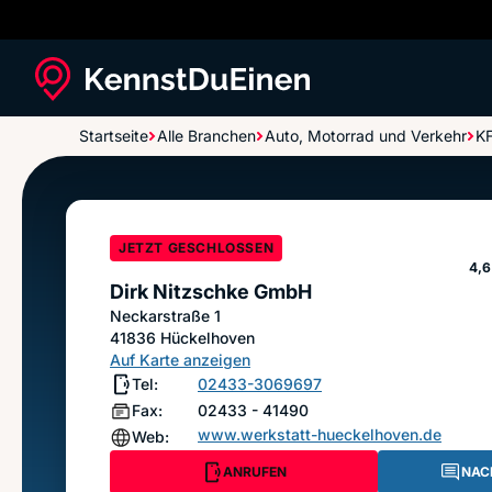
Startseite
Alle Branchen
Auto, Motorrad und Verkehr
KF
Dirk Nitzschke GmbH
JETZT GESCHLOSSEN
St
4,6
Dirk Nitzschke GmbH
Neckarstraße 1
41836
Hückelhoven
Auf Karte anzeigen
Tel:
02433-3069697
Fax:
02433 - 41490
www.werkstatt-hueckelhoven.de
Web:
ANRUFEN
NAC