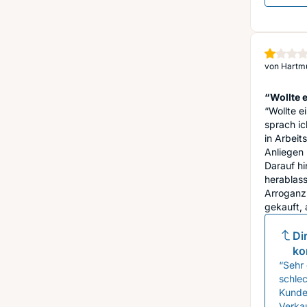
von
Hartmu
“Wollte e
“Wollte e
sprach ic
in Arbeit
Anliegen 
Darauf hi
herablass
Arroganz 
gekauft, 
Di
ko
“Sehr 
schlec
Kunde
Verkau