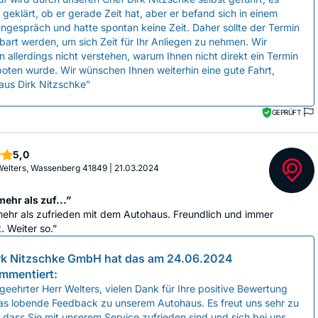
geklärt, ob er gerade Zeit hat, aber er befand sich in einem
gespräch und hatte spontan keine Zeit. Daher sollte der Termin
bart werden, um sich Zeit für Ihr Anliegen zu nehmen. Wir
 allerdings nicht verstehen, warum Ihnen nicht direkt ein Termin
oten wurde. Wir wünschen Ihnen weiterhin eine gute Fahrt,
aus Dirk Nitzschke”
GEPRÜFT
Sterne
5,0
elters, Wassenberg 41849
|
21.03.2024
mehr als zuf...”
mehr als zufrieden mit dem Autohaus. Freundlich und immer
t. Weiter so.”
rk Nitzschke GmbH
hat das am
24.06.2024
mmentiert:
geehrter Herr Welters, vielen Dank für Ihre positive Bewertung
as lobende Feedback zu unserem Autohaus. Es freut uns sehr zu
 dass Sie mit unserem Service zufrieden sind und sich bei uns