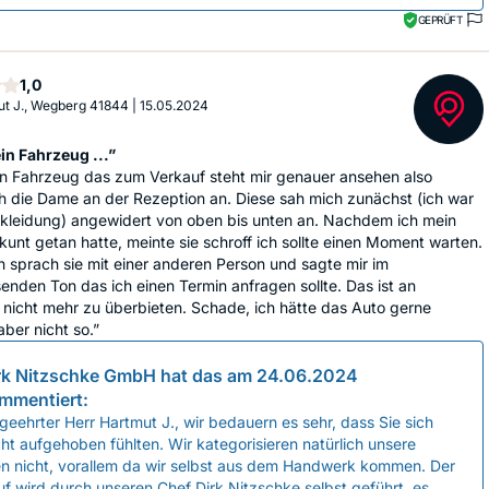
GEPRÜFT
Stern
1,0
t J., Wegberg 41844
|
15.05.2024
in Fahrzeug ...”
in Fahrzeug das zum Verkauf steht mir genauer ansehen also
h die Dame an der Rezeption an. Diese sah mich zunächst (ich war
skleidung) angewidert von oben bis unten an. Nachdem ich mein
kunt getan hatte, meinte sie schroff ich sollte einen Moment warten.
n sprach sie mit einer anderen Person und sagte mir im
enden Ton das ich einen Termin anfragen sollte. Das ist an
nicht mehr zu überbieten. Schade, ich hätte das Auto gerne
aber nicht so.”
rk Nitzschke GmbH
hat das am
24.06.2024
mmentiert:
geehrter Herr Hartmut J., wir bedauern es sehr, dass Sie sich
ht aufgehoben fühlten. Wir kategorisieren natürlich unsere
n nicht, vorallem da wir selbst aus dem Handwerk kommen. Der
f wird durch unseren Chef Dirk Nitzschke selbst geführt, es