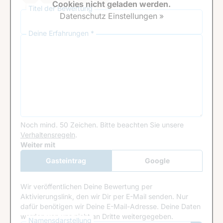
Cookies nicht geladen werden.
Titel der Bewertung
Datenschutz Einstellungen »
Deine Erfahrungen *
Noch mind. 50 Zeichen.
Bitte beachten Sie unsere
Verhaltensregeln
.
Google Recaptcha
Weiter mit
Gasteintrag
Google
Anmeldung
Wir veröffentlichen Deine Bewertung per
Aktivierungslink, den wir Dir per E-Mail senden. Nur
dafür benötigen wir Deine E-Mail-Adresse. Deine Daten
werden von uns nicht an Dritte weitergegeben.
Namensdarstellung