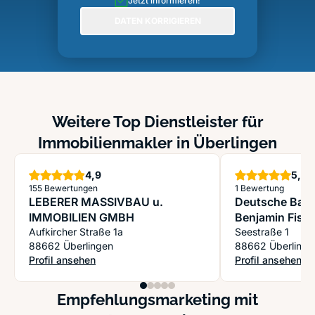
Jetzt informieren!
DATEN KORRIGIEREN
Weitere Top Dienstleister für
Immobilienmakler in Überlingen
Sterne
S
4,9
5,0
155 Bewertungen
1 Bewertung
LEBERER MASSIVBAU u.
Deutsche Bank
IMMOBILIEN GMBH
Benjamin Fisch
Aufkircher Straße 1a
selbstständige
Seestraße 1
88662 Überlingen
88662 Überlinge
Immobilienbera
Profil ansehen
Profil ansehen
: LEBERER MASSIVBAU u. IMMOBILIEN GMBH
: Deutsche Bank 
Empfehlungsmarketing mit