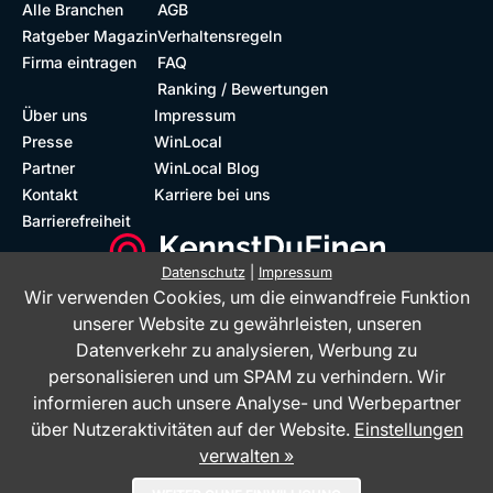
Alle Branchen
AGB
Ratgeber Magazin
Verhaltensregeln
Firma eintragen
FAQ
Ranking / Bewertungen
Über uns
Impressum
Presse
WinLocal
Partner
WinLocal Blog
Kontakt
Karriere bei uns
Barrierefreiheit
Datenschutz
|
Impressum
Wir verwenden Cookies, um die einwandfreie Funktion
Barrierefreie Website
Geprüfte Bewertungen
unserer Website zu gewährleisten, unseren
Datenverkehr zu analysieren, Werbung zu
personalisieren und um SPAM zu verhindern. Wir
informieren auch unsere Analyse- und Werbepartner
über Nutzeraktivitäten auf der Website.
Einstellungen
verwalten »
Das Bewertungsportal KennstDuEinen.de ist ein Service der WinLocal