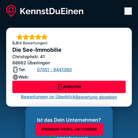
Men
Die See-Immobilie
ANRUFEN
Sterne
5,0
(4 Bewertungen)
Bewertung abgeben
Die See-Immobilie
Christophstr. 41
88662
Überlingen
Tel:
07551 - 9441380
Web:
ANRUFEN
Bewertungen im Überblick
Bewertung abgeben
Ist das Dein Unternehmen?
PREMIUM-PROFIL AKTIVIEREN