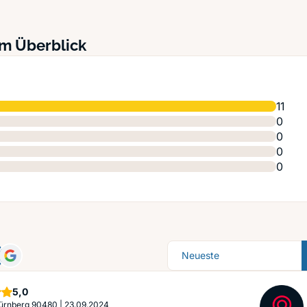
im Überblick
11
0
0
0
0
Sortierung
Sterne
5,0
 Nürnberg 90480
|
23.09.2024