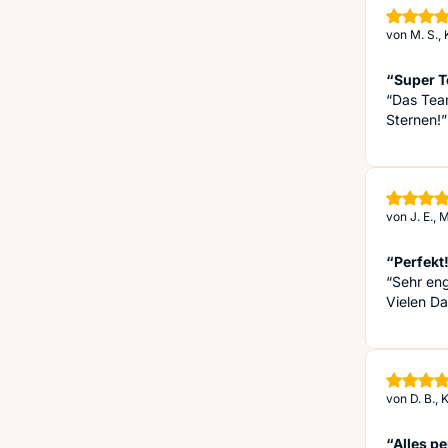
von
M. S.,
“Super 
“Das Tea
Sternen!”
von
J. E.,
“Perfekt
“Sehr eng
Vielen Da
von
D. B.,
“Alles pe