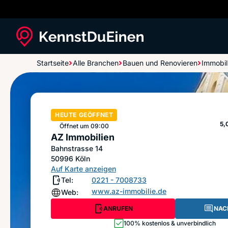
Startseite
Alle Branchen
Bauen und Renovieren
Immobil
AZ Immobilien
HEUTE GEÖFFNET
St
5,
Öffnet um 09:00
AZ Immobilien
Bahnstrasse 14
50996
Köln
Auf Karte anzeigen
Tel:
0221 - 7008733
www.az-immobilie.de
Web:
ANRUFEN
NAC
100% kostenlos & unverbindlich