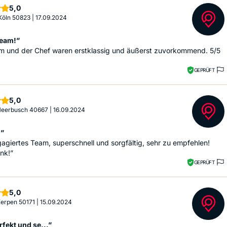
Sterne
5,0
 Köln 50823
|
17.09.2024
Team!”
m und der Chef waren erstklassig und äußerst zuvorkommend. 5/5
GEPRÜFT
Sterne
5,0
 Meerbusch 40667
|
16.09.2024
!”
agiertes Team, superschnell und sorgfältig, sehr zu empfehlen!
nk!”
GEPRÜFT
Sterne
5,0
 Kerpen 50171
|
15.09.2024
rfekt und se...”