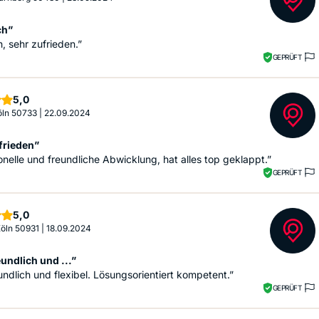
ch”
h, sehr zufrieden.”
GEPRÜFT
Sterne
5,0
Köln 50733
|
22.09.2024
frieden”
onelle und freundliche Abwicklung, hat alles top geklappt.”
GEPRÜFT
Sterne
5,0
 Köln 50931
|
18.09.2024
undlich und ...”
undlich und flexibel. Lösungsorientiert kompetent.”
GEPRÜFT