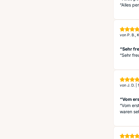
“Alles pe
von
P. B.,
“Sehr fre
“Sehr fre
von
J. D.
|
“Vom ers
“Vom erst
waren seh