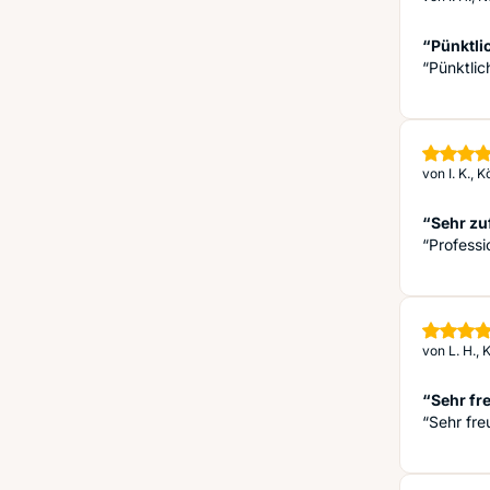
“Pünktli
“Pünktlic
von
I. K., 
“Sehr zu
“Professi
von
L. H.,
“Sehr fre
“Sehr fre