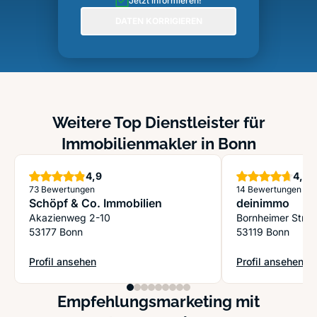
Jetzt informieren!
DATEN KORRIGIEREN
Weitere Top Dienstleister für
Immobilienmakler in Bonn
Sterne
S
4,9
4,7
73 Bewertungen
14 Bewertungen
Schöpf & Co. Immobilien
deinimmo
Akazienweg 2-10
Bornheimer Stra
53177 Bonn
53119 Bonn
Profil ansehen
Profil ansehen
: Schöpf & Co. Immobilien
: deinimmo
Empfehlungsmarketing mit