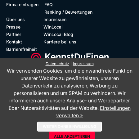
Firma eintragen
FAQ
Ranking / Bewertungen
Über uns
Impressum
Presse
WinLocal
Partner
WinLocal Blog
Kontakt
Karriere bei uns
Barrierefreiheit
Datenschutz
|
Impressum
Wir verwenden Cookies, um die einwandfreie Funktion
Barrierefreie Website
Geprüfte Bewertungen
unserer Website zu gewährleisten, unseren
Datenverkehr zu analysieren, Werbung zu
personalisieren und um SPAM zu verhindern. Wir
informieren auch unsere Analyse- und Werbepartner
über Nutzeraktivitäten auf der Website.
Einstellungen
verwalten »
Das Bewertungsportal KennstDuEinen.de ist ein Service der WinLocal
WEITER OHNE EINWILLIGUNG
GmbH - © 2026
ALLE AKZEPTIEREN