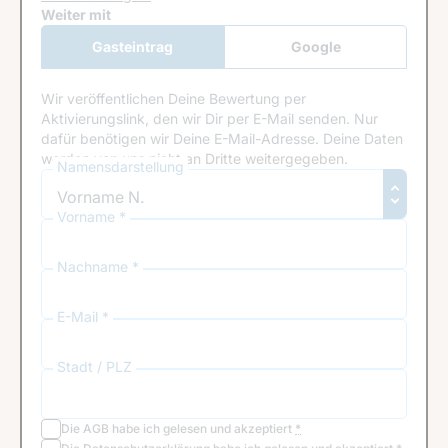
Google Recaptcha
Weiter mit
Gasteintrag
Google
Anmeldung
Wir veröffentlichen Deine Bewertung per
Aktivierungslink, den wir Dir per E-Mail senden. Nur
dafür benötigen wir Deine E-Mail-Adresse. Deine Daten
werden von uns nicht an Dritte weitergegeben.
Namensdarstellung
Vorname *
Nachname *
E-Mail *
Stadt / PLZ
Die
AGB
habe ich gelesen und akzeptiert
*