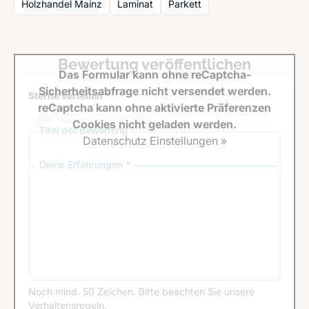
Holzhandel Mainz
Laminat
Parkett
Bewertung veröffentlichen
Das Formular kann ohne reCaptcha-
Sicherheitsabfrage nicht versendet werden.
Sterne verteilen *
reCaptcha kann ohne aktivierte Präferenzen
Cookies nicht geladen werden.
Titel der Bewertung
Datenschutz Einstellungen »
Deine Erfahrungen *
Noch mind. 50 Zeichen.
Bitte beachten Sie unsere
Verhaltensregeln
.