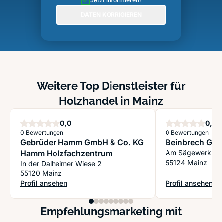
Jetzt informieren!
DATEN KORRIGIEREN
Weitere Top Dienstleister für
Holzhandel in Mainz
Sterne
S
0,0
0,0
0 Bewertungen
0 Bewertungen
Gebrüder Hamm GmbH & Co. KG
Beinbrech Gm
Hamm Holzfachzentrum
Am Sägewerk 25
55124 Mainz
In der Dalheimer Wiese 2
55120 Mainz
Profil ansehen
Profil ansehen
: Gebrüder Hamm GmbH & Co. KG Hamm Holzfachzentrum
: Beinbrech Gmb
Empfehlungsmarketing mit