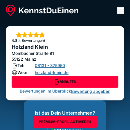
Men
Holzland Klein
ANRUFEN
Sterne
4,8
(4 Bewertungen)
Bewertung abgeben
Holzland Klein
Mombacher Straße 91
55122
Mainz
Tel:
06131 - 375950
Web:
holzland-klein.de
ANRUFEN
Bewertungen im Überblick
Bewertung abgeben
Ist das Dein Unternehmen?
PREMIUM-PROFIL AKTIVIEREN