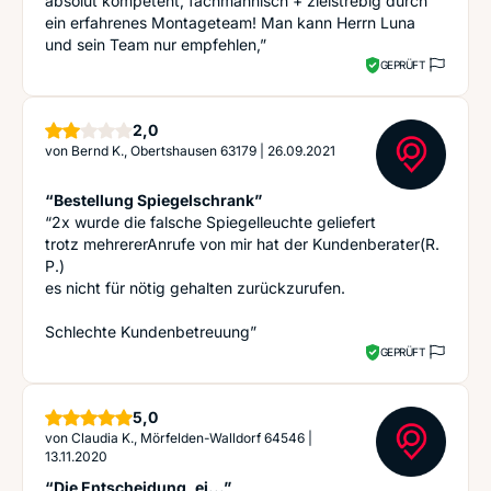
absolut kompetent, fachmännisch + zielstrebig durch
ein erfahrenes Montageteam! Man kann Herrn Luna
und sein Team nur empfehlen,”
GEPRÜFT
Sterne
2,0
von
Bernd K., Obertshausen 63179
|
26.09.2021
“Bestellung Spiegelschrank”
“2x wurde die falsche Spiegelleuchte geliefert
trotz mehrererAnrufe von mir hat der Kundenberater(R.
P.)
es nicht für nötig gehalten zurückzurufen.
Schlechte Kundenbetreuung”
GEPRÜFT
Sterne
5,0
von
Claudia K., Mörfelden-Walldorf 64546
|
13.11.2020
“Die Entscheidung, ei...”