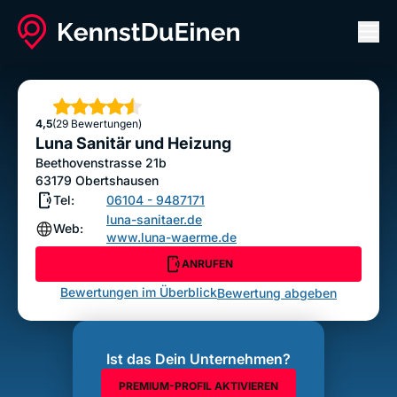
Men
Luna Sanitär und Heizung
ANRUFEN
Sterne
4,5
(29 Bewertungen)
Bewertung abgeben
Luna Sanitär und Heizung
Beethovenstrasse 21b
63179
Obertshausen
Tel:
06104 - 9487171
luna-sanitaer.de
Web:
www.luna-waerme.de
ANRUFEN
Bewertungen im Überblick
Bewertung abgeben
Ist das Dein Unternehmen?
PREMIUM-PROFIL AKTIVIEREN