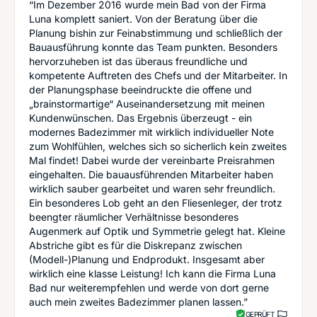
“Im Dezember 2016 wurde mein Bad von der Firma
Luna komplett saniert. Von der Beratung über die
Planung bishin zur Feinabstimmung und schließlich der
Bauausführung konnte das Team punkten. Besonders
hervorzuheben ist das überaus freundliche und
kompetente Auftreten des Chefs und der Mitarbeiter. In
der Planungsphase beeindruckte die offene und
„brainstormartige“ Auseinandersetzung mit meinen
Kundenwünschen. Das Ergebnis überzeugt - ein
modernes Badezimmer mit wirklich individueller Note
zum Wohlfühlen, welches sich so sicherlich kein zweites
Mal findet! Dabei wurde der vereinbarte Preisrahmen
eingehalten. Die bauausführenden Mitarbeiter haben
wirklich sauber gearbeitet und waren sehr freundlich.
Ein besonderes Lob geht an den Fliesenleger, der trotz
beengter räumlicher Verhältnisse besonderes
Augenmerk auf Optik und Symmetrie gelegt hat. Kleine
Abstriche gibt es für die Diskrepanz zwischen
(Modell-)Planung und Endprodukt. Insgesamt aber
wirklich eine klasse Leistung! Ich kann die Firma Luna
Bad nur weiterempfehlen und werde von dort gerne
auch mein zweites Badezimmer planen lassen.”
GEPRÜFT