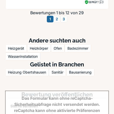
GEPRÜFT
Bewertungen 1 bis 12 von 29
1
2
3
Andere suchten auch
Heizgerät
Heizkörper
Ofen
Badezimmer
Wasserinstallation
Gelistet in Branchen
Heizung Obertshausen
Sanitär
Bausanierung
Bewertung veröffentlichen
Das Formular kann ohne reCaptcha-
Sicherheitsabfrage nicht versendet werden.
Sterne verteilen *
reCaptcha kann ohne aktivierte Präferenzen