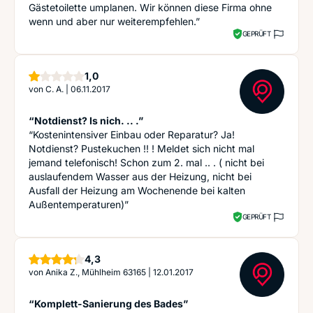
Gästetoilette umplanen. Wir können diese Firma ohne
wenn und aber nur weiterempfehlen.”
GEPRÜFT
Stern
1,0
von
C. A.
|
06.11.2017
“Notdienst? Is nich. .. .”
“Kostenintensiver Einbau oder Reparatur? Ja!
Notdienst? Pustekuchen !! ! Meldet sich nicht mal
jemand telefonisch! Schon zum 2. mal .. . ( nicht bei
auslaufendem Wasser aus der Heizung, nicht bei
Ausfall der Heizung am Wochenende bei kalten
Außentemperaturen)”
GEPRÜFT
Sterne
4,3
von
Anika Z., Mühlheim 63165
|
12.01.2017
“Komplett-Sanierung des Bades”