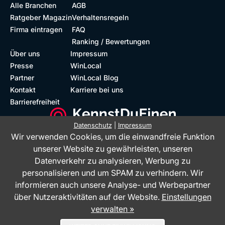
Alle Branchen
AGB
Ratgeber Magazin
Verhaltensregeln
Firma eintragen
FAQ
Ranking / Bewertungen
Über uns
Impressum
Presse
WinLocal
Partner
WinLocal Blog
Kontakt
Karriere bei uns
Barrierefreiheit
Datenschutz
|
Impressum
Wir verwenden Cookies, um die einwandfreie Funktion
Barrierefreie Website
Geprüfte Bewertungen
unserer Website zu gewährleisten, unseren
Datenverkehr zu analysieren, Werbung zu
personalisieren und um SPAM zu verhindern. Wir
informieren auch unsere Analyse- und Werbepartner
über Nutzeraktivitäten auf der Website.
Einstellungen
verwalten »
Das Bewertungsportal KennstDuEinen.de ist ein Service der WinLocal