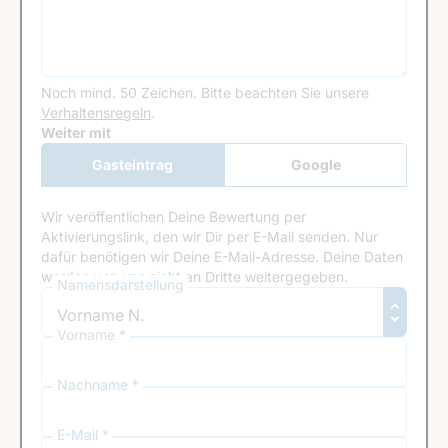
Noch mind. 50 Zeichen.
Bitte beachten Sie unsere
Verhaltensregeln
.
Google Recaptcha
Weiter mit
Gasteintrag
Google
Anmeldung
Wir veröffentlichen Deine Bewertung per
Aktivierungslink, den wir Dir per E-Mail senden. Nur
dafür benötigen wir Deine E-Mail-Adresse. Deine Daten
werden von uns nicht an Dritte weitergegeben.
Namensdarstellung
Vorname *
Nachname *
E-Mail *