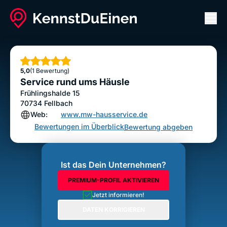
Men
Service rund ums Häusle
Bewertung abgeben
Sterne
5,0
(1 Bewertung)
Service rund ums Häusle
Frühlingshalde 15
70734
Fellbach
Web:
www.mw-hausservice.de
Bewertungen im Überblick
Bewertung abgeben
Ist das Dein Unternehmen?
PREMIUM-PROFIL AKTIVIEREN
Jetzt informieren!
DATEN KORRIGIEREN