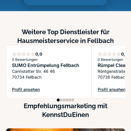
Weitere Top Dienstleister für
Hausmeisterservice in Fellbach
Sterne
S
0,0
0,0
0 Bewertungen
0 Bewertungen
SUMO Entrümpelung Fellbach
Rümpel Cleane
Cannstatter Str. 46 46
Röntgenstraße 1
70734 Fellbach
70736 Fellbach
Profil ansehen
Profil ansehen
: SUMO Entrümpelung Fellbach
: Rümpel Cleaner
Empfehlungsmarketing mit
KennstDuEinen