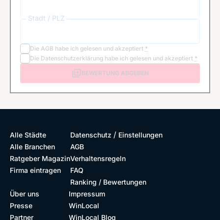
Stadt / PLZ
Die
AGB
habe ich gelesen und akzeptiert
*
Die
Datenschutzerklärung
habe ich gelesen und akzeptiert
*
BEWERTUNG ABGEBEN
/
Alle Städte
Datenschutz
Einstellungen
Alle Branchen
AGB
Ratgeber Magazin
Verhaltensregeln
Firma eintragen
FAQ
Ranking / Bewertungen
Über uns
Impressum
Presse
WinLocal
Partner
WinLocal Blog