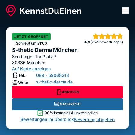
Men
S-thetic Derma München
ANRUFEN
NACHRICHT
JETZT GEÖFFNET
Sterne
4,9
(252 Bewertungen)
Bewertung abgeben
Schließt um 21:00
S-thetic Derma München
Sendlinger Tor Platz 7
80336
München
Auf Karte anzeigen
Tel:
089 - 59068218
s-thetic-derma.de
Web:
ANRUFEN
NACHRICHT
100% kostenlos & unverbindlich
Bewertungen im Überblick
Bewertung abgeben