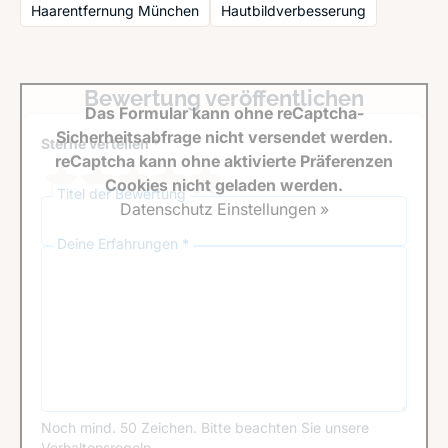
Haarentfernung München
Hautbildverbesserung
Bewertung veröffentlichen
Das Formular kann ohne reCaptcha-
Sicherheitsabfrage nicht versendet werden.
Sterne verteilen *
reCaptcha kann ohne aktivierte Präferenzen
Cookies nicht geladen werden.
Titel der Bewertung
Datenschutz Einstellungen »
Deine Erfahrungen *
Noch mind. 50 Zeichen.
Bitte beachten Sie unsere
Verhaltensregeln
.