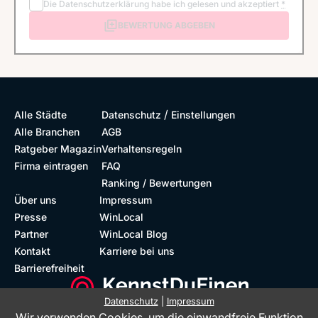
Die
Datenschutzerklärung
habe ich gelesen und akzeptiert
*
BEWERTUNG ABGEBEN
/
Alle Städte
Datenschutz
Einstellungen
Alle Branchen
AGB
Ratgeber Magazin
Verhaltensregeln
Firma eintragen
FAQ
Ranking / Bewertungen
Über uns
Impressum
Presse
WinLocal
Partner
WinLocal Blog
Kontakt
Karriere bei uns
Barrierefreiheit
Datenschutz
|
Impressum
Wir verwenden Cookies, um die einwandfreie Funktion