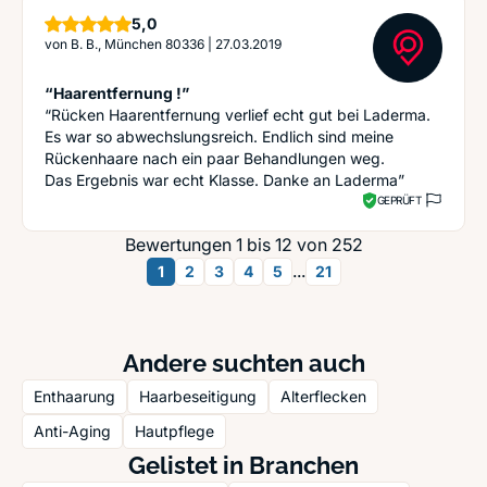
Sterne
5,0
von
B. B., München 80336
|
27.03.2019
“Haarentfernung !”
“Rücken Haarentfernung verlief echt gut bei Laderma.
Es war so abwechslungsreich. Endlich sind meine
Rückenhaare nach ein paar Behandlungen weg.
Das Ergebnis war echt Klasse. Danke an Laderma”
GEPRÜFT
Bewertungen 1 bis 12 von 252
...
1
2
3
4
5
21
Andere suchten auch
Enthaarung
Haarbeseitigung
Alterflecken
Anti-Aging
Hautpflege
Gelistet in Branchen