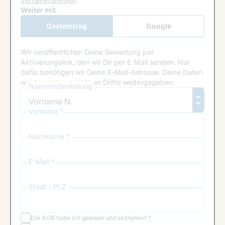
Google Recaptcha
Weiter mit
Gasteintrag
Google
Anmeldung
Wir veröffentlichen Deine Bewertung per
Aktivierungslink, den wir Dir per E-Mail senden. Nur
dafür benötigen wir Deine E-Mail-Adresse. Deine Daten
werden von uns nicht an Dritte weitergegeben.
Namensdarstellung
Vorname *
Nachname *
E-Mail *
Stadt / PLZ
Die
AGB
habe ich gelesen und akzeptiert
*