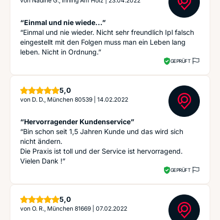
von
Nadine G., Inning Am Holz
|
23.04.2022
“Einmal und nie wiede...”
“Einmal und nie wieder. Nicht sehr freundlich Ipl falsch
eingestellt mit den Folgen muss man ein Leben lang
leben. Nicht in Ordnung.”
GEPRÜFT
Sterne
5,0
von
D. D., München 80539
|
14.02.2022
“Hervorragender Kundenservice”
“Bin schon seit 1,5 Jahren Kunde und das wird sich
nicht ändern.
Die Praxis ist toll und der Service ist hervorragend.
Vielen Dank !”
GEPRÜFT
Sterne
5,0
von
O. R., München 81669
|
07.02.2022