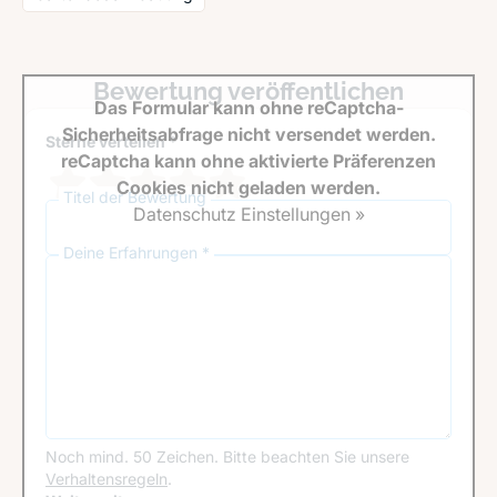
Bewertung veröffentlichen
Das Formular kann ohne reCaptcha-
Sicherheitsabfrage nicht versendet werden.
Sterne verteilen *
reCaptcha kann ohne aktivierte Präferenzen
Cookies nicht geladen werden.
Titel der Bewertung
Datenschutz Einstellungen »
Deine Erfahrungen *
Noch mind. 50 Zeichen.
Bitte beachten Sie unsere
Verhaltensregeln
.