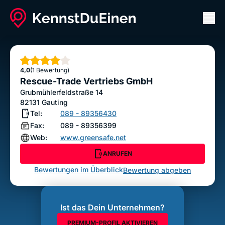
Men
Rescue-Trade Vertriebs GmbH
ANRUFEN
Sterne
4,0
(1 Bewertung)
Bewertung abgeben
Rescue-Trade Vertriebs GmbH
Grubmühlerfeldstraße 14
82131
Gauting
Tel:
089 - 89356430
Fax:
089 - 89356399
Web:
www.greensafe.net
ANRUFEN
Bewertungen im Überblick
Bewertung abgeben
Ist das Dein Unternehmen?
PREMIUM-PROFIL AKTIVIEREN