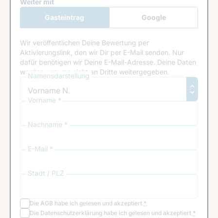
Google Recaptcha
Weiter mit
Gasteintrag
Google
Anmeldung
Wir veröffentlichen Deine Bewertung per
Aktivierungslink, den wir Dir per E-Mail senden. Nur
dafür benötigen wir Deine E-Mail-Adresse. Deine Daten
werden von uns nicht an Dritte weitergegeben.
Namensdarstellung
Vorname *
Nachname *
E-Mail *
Stadt / PLZ
Die
AGB
habe ich gelesen und akzeptiert
*
Die
Datenschutzerklärung
habe ich gelesen und akzeptiert
*