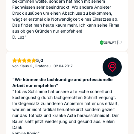
bekommen wollte, sondern hat mich mit seinem
Fachwissen sehr beeindruckt. Wo andere Anbieter
Druck ausüben um einen Abschluss zu bekommen,
wägt er erstmal die Notwendigkeit eines Einsatzes ab.
Das findet man heute kaum mehr. Ich kann seine Firma
aus obigen Gründen nur empfehlen!
D. Luz”
GEPRÜFT
Sterne
5,0
von
Klaus K., Grafenau
|
02.04.2017
“Wir können die fachkundige und professionelle
Arbeit nur empfehlen”
“Tobias Schlimme hat unsere alte Eiche schnell und
kostengünstig durch fachgerechten Schnitt verjüngt.
Im Gegensatz zu anderen Anbietern hat er uns erklärt,
warum er nicht radikal herunterkürzt sondern gezielt
nur das Totholz und kranke Äste herausschneidet. Der
Baum sieht jetzt wieder jung und gesund aus. Vielen
Dank.
Familie König”