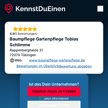
Men
Baumpflege Gartenpflege Tobias Schlimme
Bewertung abgeben
Sterne
4,9
(5 Bewertungen)
Baumpflege Gartenpflege Tobias
Schlimme
Rappenberghalde 31
72070
Tübingen
Web:
www.baumpflege-gartenpflege.de
Bewertungen im Überblick
Bewertung abgeben
Ist das Dein Unternehmen?
PREMIUM-PROFIL AKTIVIEREN
Jetzt informieren!
DATEN KORRIGIEREN