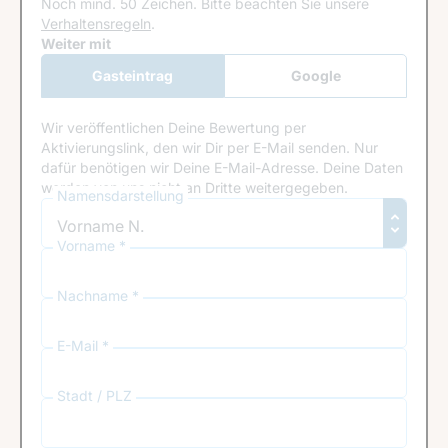
Noch mind. 50 Zeichen.
Bitte beachten Sie unsere
Verhaltensregeln
.
Google Recaptcha
Weiter mit
Gasteintrag
Google
Anmeldung
Wir veröffentlichen Deine Bewertung per
Aktivierungslink, den wir Dir per E-Mail senden. Nur
dafür benötigen wir Deine E-Mail-Adresse. Deine Daten
werden von uns nicht an Dritte weitergegeben.
Namensdarstellung
Vorname *
Nachname *
E-Mail *
Stadt / PLZ