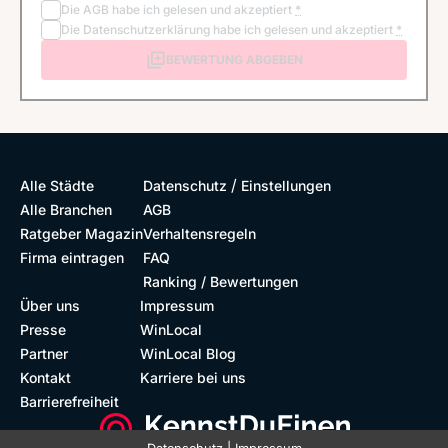
Die
AGB
habe ich gelesen und akzeptiert
*
Die
Datenschutzerklärung
habe ich gelesen und akzeptiert
*
BEWERTUNG ABGEBEN
/
Alle Städte
Datenschutz
Einstellungen
Alle Branchen
AGB
Ratgeber Magazin
Verhaltensregeln
Firma eintragen
FAQ
Ranking / Bewertungen
Über uns
Impressum
Presse
WinLocal
Partner
WinLocal Blog
Kontakt
Karriere bei uns
Barrierefreiheit