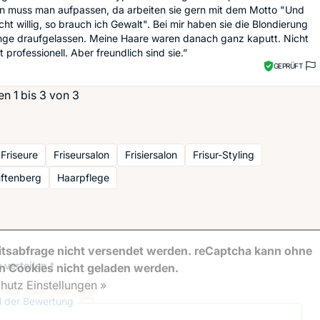
en muss man aufpassen, da arbeiten sie gern mit dem Motto "Und
icht willig, so brauch ich Gewalt". Bei mir haben sie die Blondierung
ange draufgelassen. Meine Haare waren danach ganz kaputt. Nicht
 professionell. Aber freundlich sind sie.”
GEPRÜFT
n 1 bis 3 von 3
Friseure
Friseursalon
Frisiersalon
Frisur-Styling
nftenberg
Haarpflege
tsabfrage nicht versendet werden. reCaptcha kann ohne
 verteilen *
en Cookies nicht geladen werden.
hutz Einstellungen »
el der Bewertung