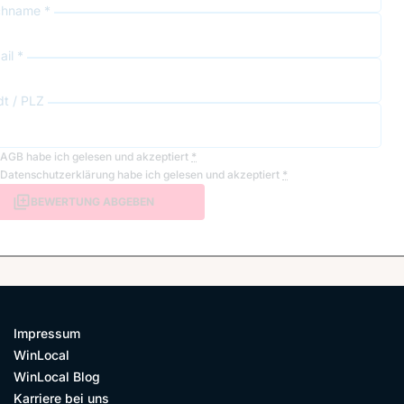
hname *
il *
dt / PLZ
AGB
habe ich gelesen und akzeptiert
*
Datenschutzerklärung
habe ich gelesen und akzeptiert
*
BEWERTUNG ABGEBEN
Impressum
WinLocal
WinLocal Blog
Karriere bei uns