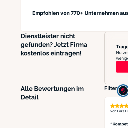
Empfohlen von 770+ Unternehmen au
Dienstleister nicht
gefunden? Jetzt Firma
Trage
kostenlos eintragen!
Nutze 
wenige
Alle Bewertungen im
Filter:
Detail
von
Lars D
“Kompete