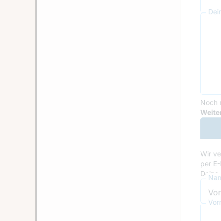
Dei
Noch 
Goog
Weiter
Wir ve
per E-
Deine 
Nam
Vor