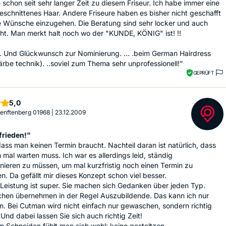
 schon seit sehr langer Zeit zu diesem Friseur. Ich habe immer eine
eschnittenes Haar. Andere Friseure haben es bisher nicht geschafft
e Wünsche einzugehen. Die Beratung sind sehr locker und auch
ht. Man merkt halt noch wo der "KUNDE, KÖNIG" ist! !!
. Und Glückwunsch zur Nominierung. ... .beim German Hairdress
rbe technik). ..soviel zum Thema sehr unprofessionell!”
GEPRÜFT
Sterne
5,0
 Senftenberg 01968
|
23.12.2009
frieden!”
ass man keinen Termin braucht. Nachteil daran ist natürlich, dass
mal warten muss. Ich war es allerdings leid, ständig
nieren zu müssen, um mal kurzfristig noch einen Termin zu
 Da gefällt mir dieses Konzept schon viel besser.
Leistung ist super. Sie machen sich Gedanken über jeden Typ.
hen übernehmen in der Regel Auszubildende. Das kann ich nur
. Bei Cutman wird nicht einfach nur gewaschen, sondern richtig
 Und dabei lassen Sie sich auch richtig Zeit!
 Schneiden fühlt man sich wohl: keine gesteltzen