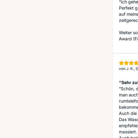
“Ich gehe
Perfekt g
auf mein
zeitgerec
Weiter so
Award (Fä
von
J. K.,
“Sehr zu
“Schön, d
man auch 
rumtelefo
bekommen.
Auch die 
Das Wasc
empfehlen
massiert.
Auch beim