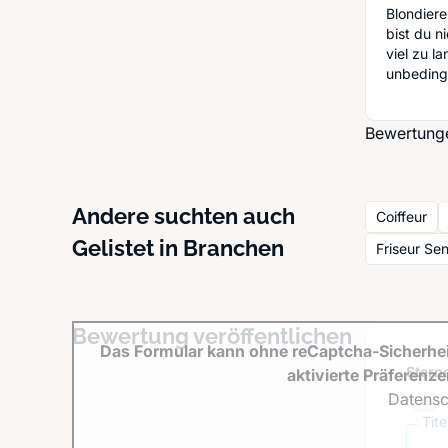
Blondier
bist du n
viel zu l
unbedingt
Bewertunge
Andere suchten auch
Coiffeur
Gelistet in Branchen
Friseur Se
Bewertung veröffentlichen
Das Formular kann ohne reCaptcha-Sicherhei
Sterne
aktivierte Präferenz
Datensc
Tit