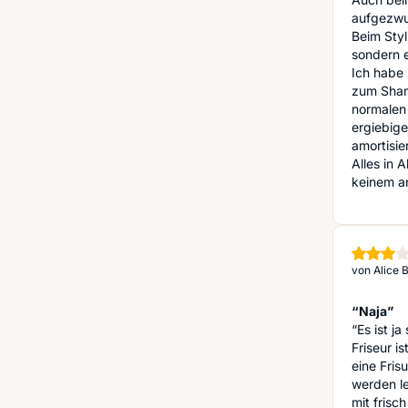
aufgezwu
Beim Styl
sondern e
Ich habe 
zum Shamp
normalen 
ergiebige
amortisier
Alles in 
keinem an
von
Alice 
“Naja”
“Es ist j
Friseur i
eine Fris
werden le
mit frisc