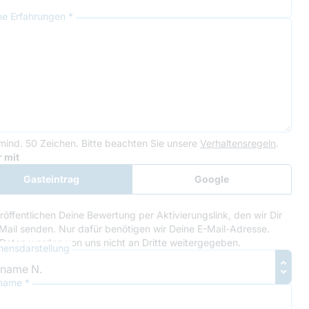
ne Erfahrungen *
mind. 50 Zeichen.
Bitte beachten Sie unsere
Verhaltensregeln
.
le Recaptcha
 mit
Gasteintrag
Google
Anmeldung
röffentlichen Deine Bewertung per Aktivierungslink, den wir Dir
Mail senden. Nur dafür benötigen wir Deine E-Mail-Adresse.
Daten werden von uns nicht an Dritte weitergegeben.
ensdarstellung
name *