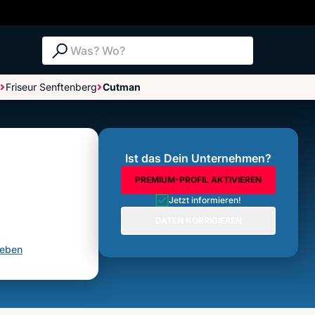
Suche: Was? Wo?
Friseur Senftenberg
Cutman
Bewertungen im Überblick
Bewertung abgeben
Ist das Dein Unternehmen?
PREMIUM-PROFIL AKTIVIEREN
Jetzt informieren!
DATEN KORRIGIEREN
geben