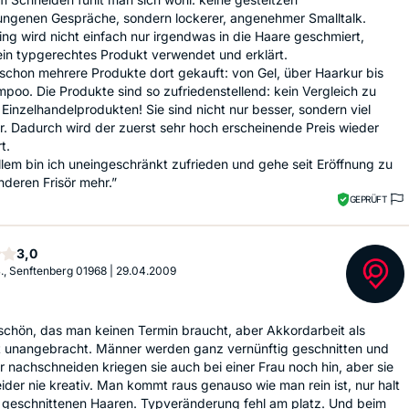
ngenen Gespräche, sondern lockerer, angenehmer Smalltalk.
ing wird nicht einfach nur irgendwas in die Haare geschmiert,
in typgerechtes Produkt verwendet und erklärt.
schon mehrere Produkte dort gekauft: von Gel, über Haarkur bis
oo. Die Produkte sind so zufriedenstellend: kein Vergleich zu
Einzelhandelprodukten! Sie sind nicht nur besser, sondern viel
r. Dadurch wird der zuerst sehr hoch erscheinende Preis wieder
t.
Allem bin ich uneingeschränkt zufrieden und gehe seit Eröffnung zu
deren Frisör mehr.”
GEPRÜFT
Sterne
3,0
B., Senftenberg 01968
|
29.04.2009
a schön, das man keinen Termin braucht, aber Akkordarbeit als
st unangebracht. Männer werden ganz vernünftig geschnitten und
ur nachschneiden kriegen sie auch bei einer Frau noch hin, aber sie
ider nie kreativ. Man kommt raus genauso wie man rein ist, nur halt
h geschnittenen Haaren. Typveränderung fehl am platz. Und beim