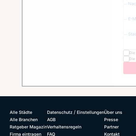
Nac
E-Ma
Sta
Die
Die
/
Alle Städte
Datenschutz
Einstellungen
Über uns
Alle Branchen
AGB
Presse
Ratgeber Magazin
Verhaltensregeln
Partner
Firma eintragen
FAQ
Kontakt