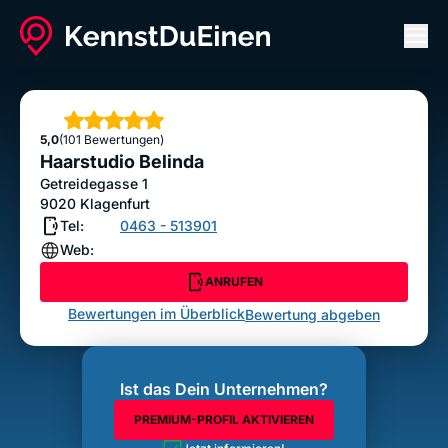
Men
Haarstudio Belinda
ANRUFEN
Sterne
5,0
(101 Bewertungen)
Bewertung abgeben
Haarstudio Belinda
Getreidegasse 1
9020
Klagenfurt
Tel:
0463 - 513901
Web:
ANRUFEN
Bewertungen im Überblick
Bewertung abgeben
Ist das Dein Unternehmen?
PREMIUM-PROFIL AKTIVIEREN