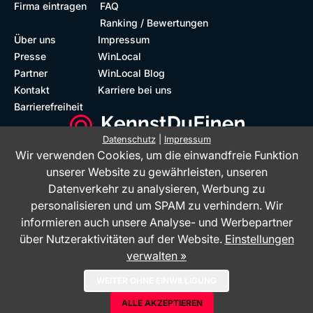
Firma eintragen
FAQ
Ranking / Bewertungen
Über uns
Impressum
Presse
WinLocal
Partner
WinLocal Blog
Kontakt
Karriere bei uns
Barrierefreiheit
Datenschutz
|
Impressum
Wir verwenden Cookies, um die einwandfreie Funktion
Barrierefreie Website
Geprüfte Bewertungen
unserer Website zu gewährleisten, unseren
Datenverkehr zu analysieren, Werbung zu
personalisieren und um SPAM zu verhindern. Wir
informieren auch unsere Analyse- und Werbepartner
über Nutzeraktivitäten auf der Website.
Einstellungen
verwalten »
Das Bewertungsportal KennstDuEinen.de ist ein Service der WinLocal
WEITER OHNE EINWILLIGUNG
GmbH - © 2026
ALLE AKZEPTIEREN