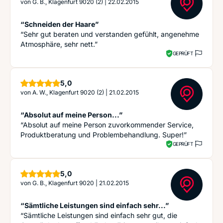
von
G. B., Klagenfurt 9020 (2)
|
22.02.2015
“Schneiden der Haare”
“Sehr gut beraten und verstanden gefühlt, angenehme
Atmosphäre, sehr nett.”
GEPRÜFT
Sterne
5,0
von
A. W., Klagenfurt 9020 (2)
|
21.02.2015
“Absolut auf meine Person...”
“Absolut auf meine Person zuvorkommender Service,
Produktberatung und Problembehandlung. Super!”
GEPRÜFT
Sterne
5,0
von
G. B., Klagenfurt 9020
|
21.02.2015
“Sämtliche Leistungen sind einfach sehr...”
“Sämtliche Leistungen sind einfach sehr gut, die