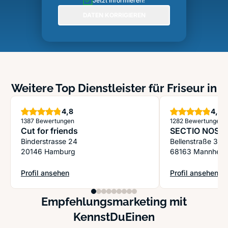
Jetzt informieren!
DATEN KORRIGIEREN
Weitere Top Dienstleister für Friseur in
Sterne
S
4,8
4,9
1387 Bewertungen
1282 Bewertungen
Cut for friends
SECTIO NOST
Binderstrasse 24
Bellenstraße 34
20146 Hamburg
68163 Mannheim
Profil ansehen
Profil ansehen
: Cut for friends
: SECTIO NOSTR
Empfehlungsmarketing mit
KennstDuEinen