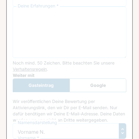
Deine Erfahrungen *
Noch mind. 50 Zeichen.
Bitte beachten Sie unsere
Verhaltensregeln
.
Google Recaptcha
Weiter mit
Gasteintrag
Google
Anmeldung
Wir veröffentlichen Deine Bewertung per
Aktivierungslink, den wir Dir per E-Mail senden. Nur
dafür benötigen wir Deine E-Mail-Adresse. Deine Daten
werden von uns nicht an Dritte weitergegeben.
Namensdarstellung
Vorname *