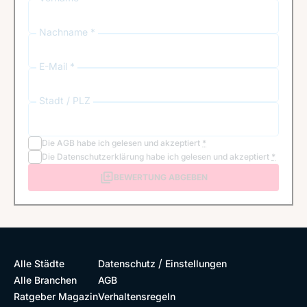
Nachname *
E-Mail *
Stadt / PLZ
Die
AGB
habe ich gelesen und akzeptiert
*
Die
Datenschutzerklärung
habe ich gelesen und akzeptiert
*
BEWERTUNG ABGEBEN
/
Alle Städte
Datenschutz
Einstellungen
Alle Branchen
AGB
Ratgeber Magazin
Verhaltensregeln