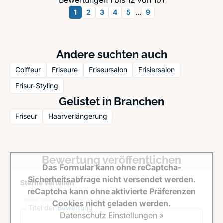
Bewertungen 1 bis 12 von 101
...
1
2
3
4
5
9
Andere suchten auch
Coiffeur
Friseure
Friseursalon
Frisiersalon
Frisur-Styling
Gelistet in Branchen
Friseur
Haarverlängerung
Bewertung veröffentlichen
Das Formular kann ohne reCaptcha-
Sicherheitsabfrage nicht versendet werden.
Sterne verteilen *
reCaptcha kann ohne aktivierte Präferenzen
Cookies nicht geladen werden.
Titel der Bewertung
Datenschutz Einstellungen »