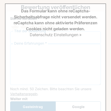
Bewertung veröffentlichen
Das Formular kann ohne reCaptcha-
Sicherheitsabfrage nicht versendet werden.
Sterne verteilen *
reCaptcha kann ohne aktivierte Präferenzen
Cookies nicht geladen werden.
Titel der Bewertung
Datenschutz Einstellungen »
Deine Erfahrungen *
Noch mind. 50 Zeichen.
Bitte beachten Sie unsere
Verhaltensregeln
.
Google Recaptcha
Weiter mit
Gasteintrag
Google