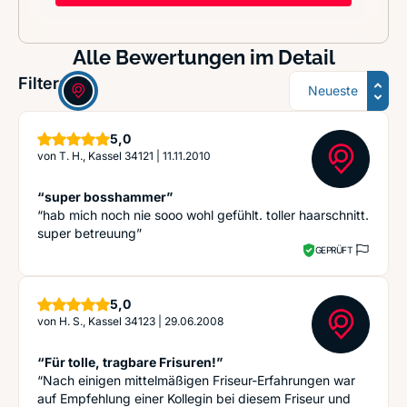
Alle Bewertungen im Detail
Sortierung
Filter:
Sterne
5,0
von
T. H., Kassel 34121
|
11.11.2010
“super bosshammer”
“hab mich noch nie sooo wohl gefühlt. toller haarschnitt.
super betreuung”
GEPRÜFT
Sterne
5,0
von
H. S., Kassel 34123
|
29.06.2008
“Für tolle, tragbare Frisuren!”
“Nach einigen mittelmäßigen Friseur-Erfahrungen war
auf Empfehlung einer Kollegin bei diesem Friseur und