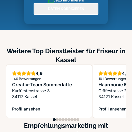
Jetzt informieren!
DATEN KORRIGIEREN
Weitere Top Dienstleister für Friseur in
Kassel
Sterne
S
4,9
4,9
146 Bewertungen
101 Bewertungen
Creativ-Team Sommerlatte
Haarmonie Mei
Kurfürstenstrasse 3
Gräfestrasse 2
34117 Kassel
34121 Kassel
Profil ansehen
Profil ansehen
: Creativ-Team Sommerlatte
: Haarmonie Meie
Empfehlungsmarketing mit