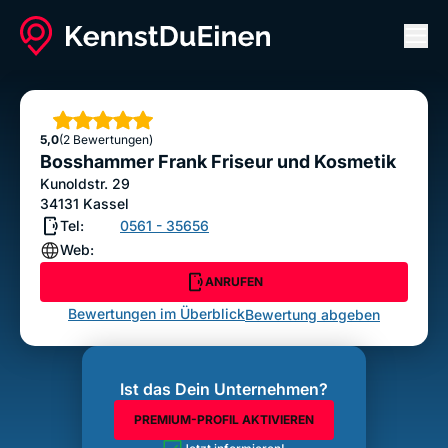
Men
Bosshammer Frank Friseur und Kosmetik
ANRUFEN
Sterne
5,0
(2 Bewertungen)
Bewertung abgeben
Bosshammer Frank Friseur und Kosmetik
Kunoldstr. 29
34131
Kassel
Tel:
0561 - 35656
Web:
ANRUFEN
Bewertungen im Überblick
Bewertung abgeben
Ist das Dein Unternehmen?
PREMIUM-PROFIL AKTIVIEREN