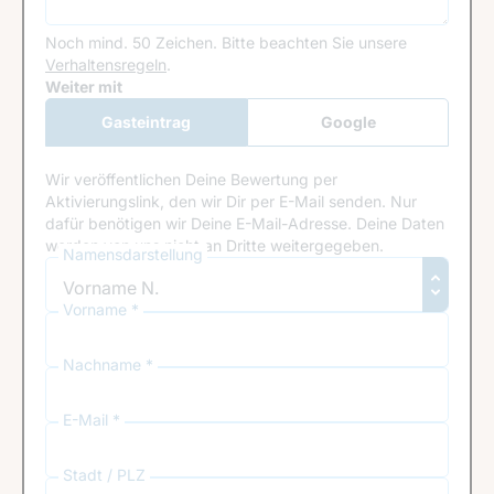
Noch mind. 50 Zeichen.
Bitte beachten Sie unsere
Verhaltensregeln
.
Google Recaptcha
Weiter mit
Gasteintrag
Google
Anmeldung
Wir veröffentlichen Deine Bewertung per
Aktivierungslink, den wir Dir per E-Mail senden. Nur
dafür benötigen wir Deine E-Mail-Adresse. Deine Daten
werden von uns nicht an Dritte weitergegeben.
Namensdarstellung
Vorname *
Nachname *
E-Mail *
Stadt / PLZ