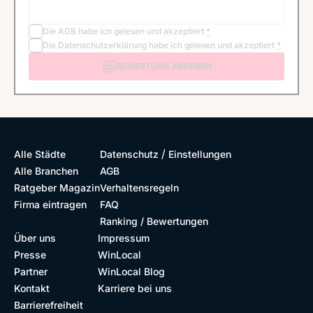
Die
AGB
habe ich gelesen und akzeptiert
*
Die
Datenschutzerklärung
habe ich gelesen und akzeptiert
*
BEWERTUNG ABGEBEN
/
Alle Städte
Datenschutz
Einstellungen
Alle Branchen
AGB
Ratgeber Magazin
Verhaltensregeln
Firma eintragen
FAQ
Ranking / Bewertungen
Über uns
Impressum
Presse
WinLocal
Partner
WinLocal Blog
Kontakt
Karriere bei uns
Barrierefreiheit