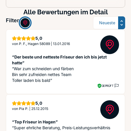
Alle Bewertungen im Detail
Sortierung
Filter:
Sterne
5,0
von
P. F., Hagen 58089
|
13.01.2016
“Der beste und netteste Friseur den ich bis jetzt
hatte”
“War zum schneiden und färben
Bin sehr zufreiden nettes Team
Toller laden bis bald”
GEPRÜFT
Sterne
5,0
von
Pia P.
|
25.12.2015
“Top Friseur in Hagen”
“Super ehrliche Beratung, Preis-Leistungsverhältnis