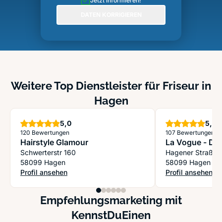
Jetzt informieren!
DATEN KORRIGIEREN
Weitere Top Dienstleister für Friseur in
Hagen
Sterne
S
5,0
5,0
120 Bewertungen
107 Bewertungen
Hairstyle Glamour
La Vogue - Dan
Schwerterstr 160
Hagener Straße
58099 Hagen
58099 Hagen
Profil ansehen
Profil ansehen
: Hairstyle Glamour
: La Vogue - Dan
Empfehlungsmarketing mit
KennstDuEinen