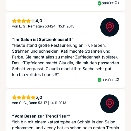
GEPRÜFT
Sterne
4,0
von
L. G., Remagen 53424
|
15.11.2013
“Ihr Salon ist Spitzenklasse!!!”
“Heute stand große Restaurierung an :-). Färben,
Strähnen und schneiden. Kati machte Strähnen und
Farbe. Sie macht alles zu meiner Zufriedenheit (vollste).
Das I-Tüpfelchen macht Claudia, die mir den passenden
Schnitt verpasst. Claudia macht ihre Sache sehr gut.
Ich bin voll des Lobes!!!”
GEPRÜFT
Sterne
5,0
von
G. G., Bonn 53117
|
14.11.2013
“Vom Besen zur Trendfrisur”
“Ich bin mit einem katastrophalen Schnitt in den Salon
gekommen, und Jenny hat es schon beim ersten Termin