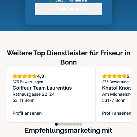
Jetzt informieren!
DATEN KORRIGIEREN
Weitere Top Dienstleister für Friseur in
Bonn
Sterne
S
4,8
5,0
375 Bewertungen
375 Bewertungen
Coiffeur Team Laurentius
Khatol Knörzer
Rathausgasse 22-24
Am Michaelshof 
53111 Bonn
53177 Bonn
Profil ansehen
Profil ansehen
: Coiffeur Team Laurentius
: Khatol Knörzer 
Empfehlungsmarketing mit