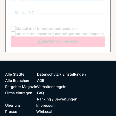
Stadt / PLZ
Die
AGB
habe ich gelesen und akzeptiert
*
Die
Datenschutzerklärung
habe ich gelesen und akzeptiert
*
BEWERTUNG ABGEBEN
/
Alle Städte
Datenschutz
Einstellungen
Alle Branchen
AGB
Ratgeber Magazin
Verhaltensregeln
Firma eintragen
FAQ
Ranking / Bewertungen
Über uns
Impressum
Presse
WinLocal