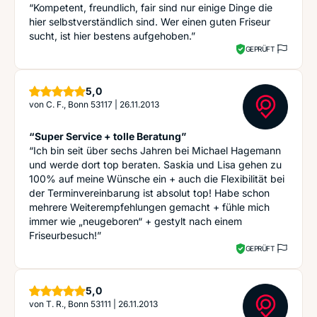
“Kompetent, freundlich, fair sind nur einige Dinge die
hier selbstverständlich sind. Wer einen guten Friseur
sucht, ist hier bestens aufgehoben.”
GEPRÜFT
Sterne
5,0
von
C. F., Bonn 53117
|
26.11.2013
“Super Service + tolle Beratung”
“Ich bin seit über sechs Jahren bei Michael Hagemann
und werde dort top beraten. Saskia und Lisa gehen zu
100% auf meine Wünsche ein + auch die Flexibilität bei
der Terminvereinbarung ist absolut top! Habe schon
mehrere Weiterempfehlungen gemacht + fühle mich
immer wie „neugeboren“ + gestylt nach einem
Friseurbesuch!”
GEPRÜFT
Sterne
5,0
von
T. R., Bonn 53111
|
26.11.2013