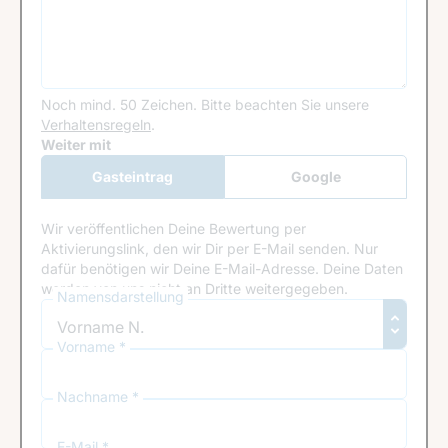
Noch mind. 50 Zeichen.
Bitte beachten Sie unsere
Verhaltensregeln
.
Google Recaptcha
Weiter mit
Gasteintrag
Google
Anmeldung
Wir veröffentlichen Deine Bewertung per
Aktivierungslink, den wir Dir per E-Mail senden. Nur
dafür benötigen wir Deine E-Mail-Adresse. Deine Daten
werden von uns nicht an Dritte weitergegeben.
Namensdarstellung
Vorname *
Nachname *
E-Mail *