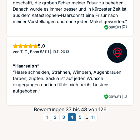
geschafft, die groben Fehler meiner Frisur zu beheben.
Danach wurde es immer besser und in kürzester Zeit ist
aus dem Katastrophen-Haarschnitt eine Frisur nach
meiner Vorstellungen und ohne jeden Makel geworden.”
GEPRÜFT
Sterne
5,0
von
T. T., Bonn 53111
|
13.11.2013
“Haarsalon”
“Haare schneiden, Strähnen, Wimpern, Augenbrauen
färben, zupfen. Saskia ist auf jeden Wunsch
eingegangen und ich fühle mich bei ihr bestens
aufgehoben.”
GEPRÜFT
Bewertungen 37 bis 48 von 126
...
1
2
3
4
5
11