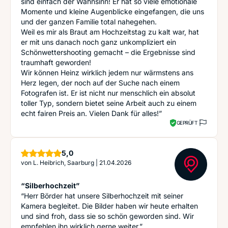
sind einfach der Wahnsinn! Er hat so viele emotionale
Momente und kleine Augenblicke eingefangen, die uns
und der ganzen Familie total nahegehen.
Weil es mir als Braut am Hochzeitstag zu kalt war, hat
er mit uns danach noch ganz unkompliziert ein
Schönwettershooting gemacht – die Ergebnisse sind
traumhaft geworden!
Wir können Heinz wirklich jedem nur wärmstens ans
Herz legen, der noch auf der Suche nach einem
Fotografen ist. Er ist nicht nur menschlich ein absolut
toller Typ, sondern bietet seine Arbeit auch zu einem
echt fairen Preis an. Vielen Dank für alles!”
GEPRÜFT
Sterne
5,0
von
L. Heibrich, Saarburg
|
21.04.2026
“Silberhochzeit”
“Herr Börder hat unsere Silberhochzeit mit seiner
Kamera begleitet. Die Bilder haben wir heute erhalten
und sind froh, dass sie so schön geworden sind. Wir
empfehlen ihn wirklich gerne weiter.”