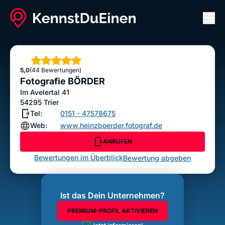
Men
Fotografie BÖRDER
ANRUFEN
Sterne
5,0
(44 Bewertungen)
Bewertung abgeben
Fotografie BÖRDER
Im Avelertal 41
54295
Trier
Tel:
0151 - 47578675
Web:
www.heinzboerder.fotograf.de
ANRUFEN
Bewertungen im Überblick
Bewertung abgeben
Ist das Dein Unternehmen?
PREMIUM-PROFIL AKTIVIEREN