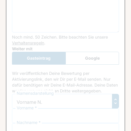
Noch mind. 50 Zeichen.
Bitte beachten Sie unsere
Verhaltensregeln
.
Google Recaptcha
Weiter mit
Gasteintrag
Google
Anmeldung
Wir veröffentlichen Deine Bewertung per
Aktivierungslink, den wir Dir per E-Mail senden. Nur
dafür benötigen wir Deine E-Mail-Adresse. Deine Daten
werden von uns nicht an Dritte weitergegeben.
Namensdarstellung
Vorname *
Nachname *