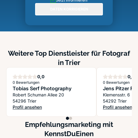
Jetzt informieren!
DATEN KORRIGIEREN
Weitere Top Dienstleister für Fotograf
in Trier
Sterne
S
0,0
0,0
0 Bewertungen
0 Bewertungen
Tobias Serf Photography
Jens Pitzer Fo
Robert Schuman Allee 20
Klemensstr. 6
54296 Trier
54292 Trier
Profil ansehen
Profil ansehen
: Tobias Serf Photography
: Jens Pitzer Fot
Empfehlungsmarketing mit
KennstDuEinen