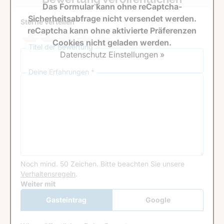
Das Formular kann ohne reCaptcha-
Sicherheitsabfrage nicht versendet werden.
Sterne verteilen *
reCaptcha kann ohne aktivierte Präferenzen
Cookies nicht geladen werden.
Titel der Bewertung
Datenschutz Einstellungen »
Deine Erfahrungen *
Noch mind. 50 Zeichen.
Bitte beachten Sie unsere
Verhaltensregeln
.
Google Recaptcha
Weiter mit
Gasteintrag
Google
Anmeldung