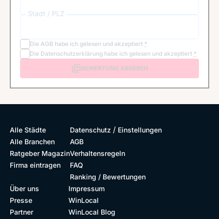
Stadt / PLZ
Die
AGB
habe ich gelesen und akzeptiert
*
Die
Datenschutzerklärung
habe ich gelesen und akzeptiert
*
BEWERTUNG ABGEBEN
/
Alle Städte
Datenschutz
Einstellungen
Alle Branchen
AGB
Ratgeber Magazin
Verhaltensregeln
Firma eintragen
FAQ
Ranking / Bewertungen
Über uns
Impressum
Presse
WinLocal
Partner
WinLocal Blog