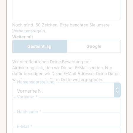
Noch mind. 50 Zeichen.
Bitte beachten Sie unsere
Verhaltensregeln
.
Google Recaptcha
Weiter mit
Gasteintrag
Google
Anmeldung
Wir veröffentlichen Deine Bewertung per
Aktivierungslink, den wir Dir per E-Mail senden. Nur
dafür benötigen wir Deine E-Mail-Adresse. Deine Daten
werden von uns nicht an Dritte weitergegeben.
Namensdarstellung
Vorname *
Nachname *
E-Mail *