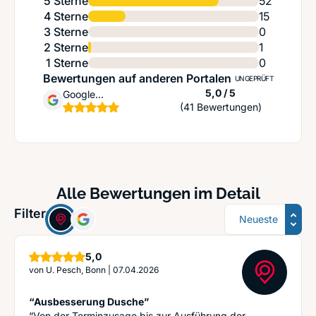
5 Sterne
52
4 Sterne
15
3 Sterne
0
2 Sterne
1
1 Sterne
0
Bewertungen auf anderen Portalen
UNGEPRÜFT
Sternen
5,0 / 5
Google
(41 Bewertungen)
Unternehmensprofil
Alle Bewertungen im Detail
Sortierung
Filter:
Sterne
5,0
von
U. Pesch, Bonn
|
07.04.2026
“Ausbesserung Dusche”
“Von der Terminzusage bis zur Ausführung der