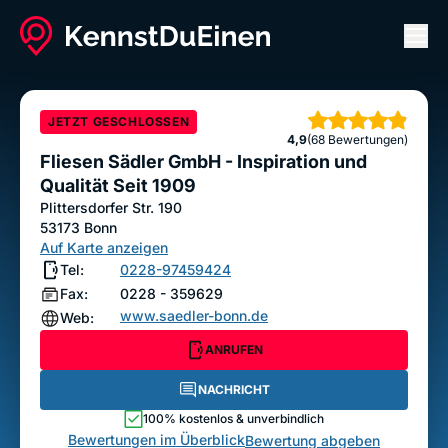
Men
Fliesen Sädler GmbH - Inspiration und Qualität
Seit 1909
JETZT GESCHLOSSEN
Sterne
ANRUFEN
4,9
NACHRICHT
(68 Bewertungen)
Fliesen Sädler GmbH - Inspiration und
Bewertung abgeben
Qualität Seit 1909
Plittersdorfer Str. 190
53173
Bonn
Auf Karte anzeigen
Tel:
0228-97459424
Fax:
0228 - 359629
www.saedler-bonn.de
Web:
ANRUFEN
NACHRICHT
100% kostenlos & unverbindlich
Bewertungen im Überblick
Bewertung abgeben