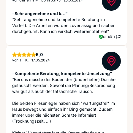
von
Christina M., Bonn 53175
|
25.05.2024
“Sehr angenehme und k...”
“Sehr angenehme und kompetente Beratung im
Vorfeld. Die Arbeiten wurden zuverlässig und sauber
durchgeführt. Kann ich wirklich weiterempfehlen!”
GEPRÜFT
Sterne
5,0
von
Till K.
|
17.05.2024
“Kompetente Beratung, kompetente Umsetzung”
“Bei uns musste der Boden der (bodentiefen) Dusche
getauscht werden. Sowohl die Planung/Besprechung
war gut als auch der tatsächliche Tausch.
Die beiden Fliesenleger haben sich "wartungsfrei" im
Haus bewegt und einfach ihr Ding gemacht. Zudem
immer über die nächsten Schritte informiert
(Trocknungszeit, ...)
Kleiner Wermutstropfen: die Kommunikation zur