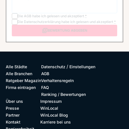
Die
AGB
habe ich gelesen und akzeptiert
*
Die
Datenschutzerklärung
habe ich gelesen und akzeptiert
*
BEWERTUNG ABGEBEN
/
Alle Städte
Datenschutz
Einstellungen
Alle Branchen
AGB
Ratgeber Magazin
Verhaltensregeln
Firma eintragen
FAQ
Ranking / Bewertungen
Über uns
Impressum
Presse
WinLocal
Partner
WinLocal Blog
Kontakt
Karriere bei uns
Barrierefreiheit