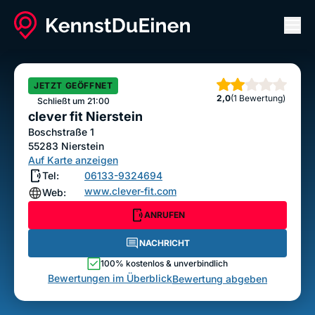
Men
clever fit Nierstein
ANRUFEN
NACHRICHT
JETZT GEÖFFNET
Sterne
2,0
(1 Bewertung)
Bewertung abgeben
Schließt um 21:00
clever fit Nierstein
Boschstraße 1
55283
Nierstein
Auf Karte anzeigen
Tel:
06133-9324694
www.clever-fit.com
Web:
ANRUFEN
NACHRICHT
100% kostenlos & unverbindlich
Bewertungen im Überblick
Bewertung abgeben