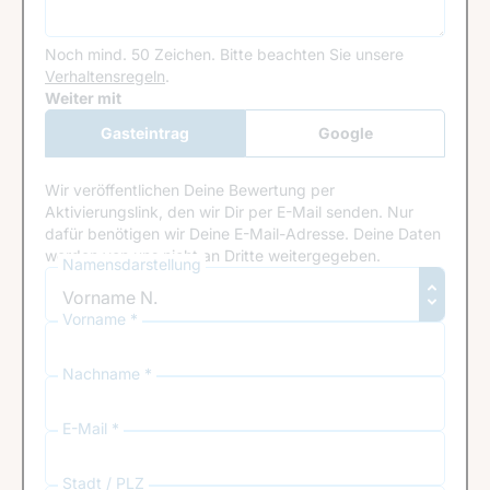
Noch mind. 50 Zeichen.
Bitte beachten Sie unsere
Verhaltensregeln
.
Google Recaptcha
Weiter mit
Gasteintrag
Google
Anmeldung
Wir veröffentlichen Deine Bewertung per
Aktivierungslink, den wir Dir per E-Mail senden. Nur
dafür benötigen wir Deine E-Mail-Adresse. Deine Daten
werden von uns nicht an Dritte weitergegeben.
Namensdarstellung
Vorname *
Nachname *
E-Mail *
Stadt / PLZ