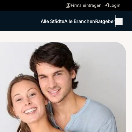
Firma eintragen
Login
Alle Städte
Alle Branchen
Ratgeber
Menü 
ANRUFEN
NACHRICHT