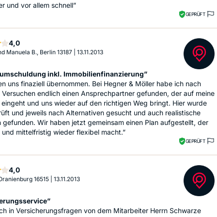
er und vor allem schnell”
GEPRÜFT
Sterne
4,0
nd Manuela B., Berlin 13187
|
13.11.2013
mschuldung inkl. Immobilienfinanzierung”
en uns finaziell übernommen. Bei Hegner & Möller habe ich nach
 Versuchen endlich einen Ansprechpartner gefunden, der auf meine
ingeht und uns wieder auf den richtigen Weg bringt. Hier wurde
rüft und jeweils nach Alternativen gesucht und auch realistische
gefunden. Wir haben jetzt gemeinsam einen Plan aufgestellt, der
 und mittelfristig wieder flexibel macht.”
GEPRÜFT
Sterne
4,0
 Oranienburg 16515
|
13.11.2013
erungsservice”
ch in Versicherungsfragen von dem Mitarbeiter Herrn Schwarze