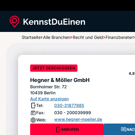
Startseite
Alle Branchen
Recht und Geld
Finanzberater
Hegner & Möller GmbH
JETZT GESCHLOSSEN
St
4,8
Hegner & Möller GmbH
Bornholmer Str. 72
10439
Berlin
Auf Karte anzeigen
Tel:
030-31877985
Fax:
030 - 200039999
www.hegner-moeller.de
Web:
ANRUFEN
NAC