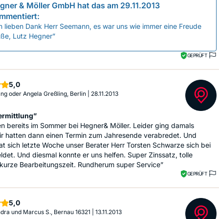
gner & Möller GmbH
hat das am
29.11.2013
mmentiert:
en lieben Dank Herr Seemann, es war uns wie immer eine Freude
üße, Lutz Hegner”
GEPRÜFT
Sterne
5,0
ng oder Angela Greßling, Berlin
|
28.11.2013
ermittlung”
n bereits im Sommer bei Hegner& Möller. Leider ging damals
Wir hatten dann einen Termin zum Jahresende verabredet. Und
t sich letzte Woche unser Berater Herr Torsten Schwarze sich bei
det. Und diesmal konnte er uns helfen. Super Zinssatz, tolle
 kurze Bearbeitungszeit. Rundherum super Service”
GEPRÜFT
Sterne
5,0
dra und Marcus S., Bernau 16321
|
13.11.2013