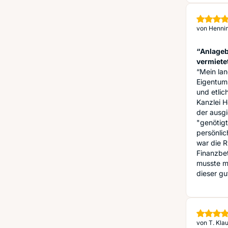
von
Hennin
“Anlageb
vermiete
“Mein lan
Eigentum
und etlic
Kanzlei H
der ausgi
"genötig
persönlic
war die 
Finanzbe
musste m
dieser gu
von
T. Klau