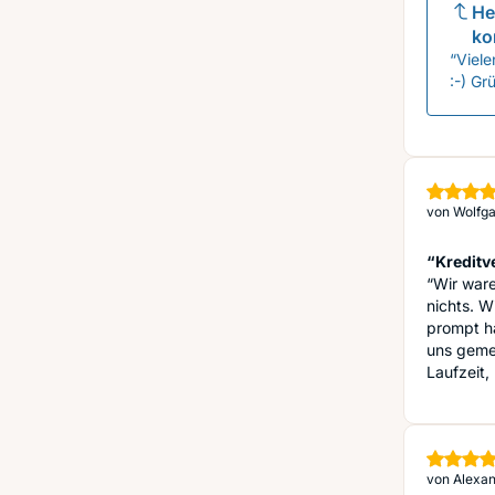
He
ko
“Viel
:-) Gr
von
Wolfga
“Kreditv
“Wir ware
nichts. 
prompt ha
uns gemel
Laufzeit,
von
Alexan