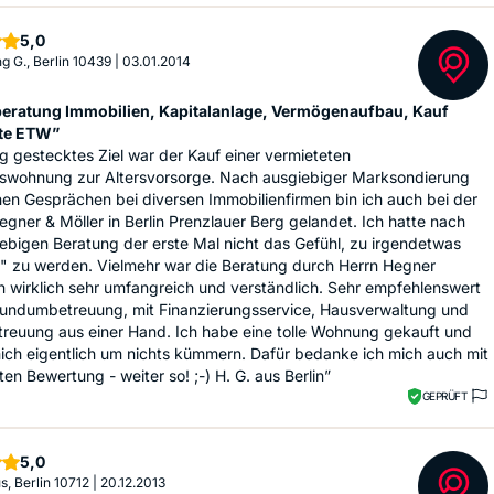
Sterne
5,0
g G., Berlin 10439
|
03.01.2014
eratung Immobilien, Kapitalanlage, Vermögenaufbau, Kauf
te ETW”
g gestecktes Ziel war der Kauf einer vermieteten
swohnung zur Altersvorsorge. Nach ausgiebiger Marksondierung
hen Gesprächen bei diversen Immobilienfirmen bin ich auch bei der
egner & Möller in Berlin Prenzlauer Berg gelandet. Ich hatte nach
ebigen Beratung der erste Mal nicht das Gefühl, zu irgendetwas
t" zu werden. Vielmehr war die Beratung durch Herrn Hegner
h wirklich sehr umfangreich und verständlich. Sehr empfehlenswert
Rundumbetreuung, mit Finanzierungsservice, Hausverwaltung und
treuung aus einer Hand. Ich habe eine tolle Wohnung gekauft und
ich eigentlich um nichts kümmern. Dafür bedanke ich mich auch mit
ten Bewertung - weiter so! ;-) H. G. aus Berlin”
GEPRÜFT
Sterne
5,0
s, Berlin 10712
|
20.12.2013