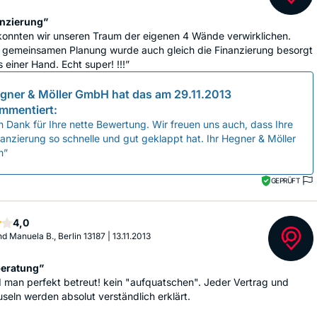
nzierung”
konnten wir unseren Traum der eigenen 4 Wände verwirklichen.
 gemeinsamen Planung wurde auch gleich die Finanzierung besorgt
s einer Hand. Echt super! !!!”
gner & Möller GmbH
hat das am
29.11.2013
mmentiert:
n Dank für Ihre nette Bewertung. Wir freuen uns auch, dass Ihre
anzierung so schnelle und gut geklappt hat. Ihr Hegner & Möller
m”
GEPRÜFT
Sterne
4,0
nd Manuela B., Berlin 13187
|
13.11.2013
eratung”
d man perfekt betreut! kein "aufquatschen". Jeder Vertrag und
useln werden absolut verständlich erklärt.