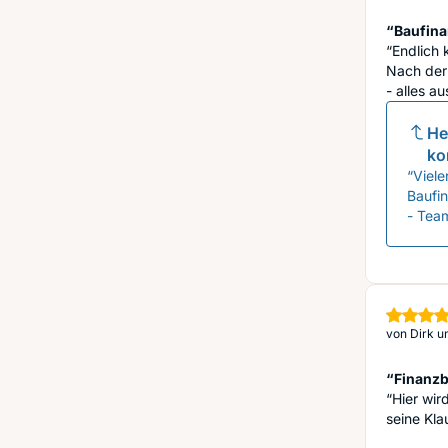
“Baufina
“Endlich 
Nach der
- alles au
He
ko
“Viele
Baufin
- Tea
von
Dirk u
“Finanzb
“Hier wir
seine Kla