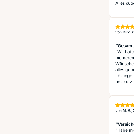
Alles sup
von
Dirk u
“Gesamtu
“Wir hatt
mehreren
Wünsche e
alles gep
Lösungen 
uns kurz-
von
M. B.,
“Versich
“Habe mi