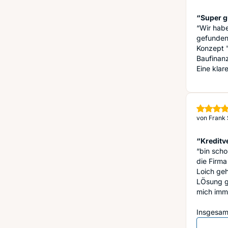
“Super g
“Wir habe
gefunden
Konzept "
Baufinanz
Eine klar
von
Frank 
“Kreditv
“bin scho
die Firma
Loich geh
LÖsung g
mich imm
Insgesamt