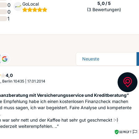
Sternen
5,0 / 5
GoLocal
0
(3 Bewertungen)
0
1
Sortierung
Sterne
4,0
., Berlin 10435
|
17.01.2014
nanzberatung mit Versicherungsservice und Kreditberatung”
ne Empfehlung habe ich einen kostenlosen Finanzcheck machen
d muss sagen, ich war begeistert. Faire Analyse und kompetente
.
war sehr nett und der Kaffee hat sehr gut geschmeckt :-)
jederzeit weiterempfehlen. ..”
GEPRÜFT