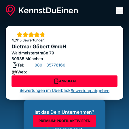
Men
Dietmar Göbert GmbH
ANRUFEN
Sterne
4,7
(15 Bewertungen)
Bewertung abgeben
Dietmar Göbert GmbH
Waldmeisterstraße 79
80935
München
Tel:
089 - 35776160
Web:
ANRUFEN
Bewertungen im Überblick
Bewertung abgeben
Ist das Dein Unternehmen?
PREMIUM-PROFIL AKTIVIEREN