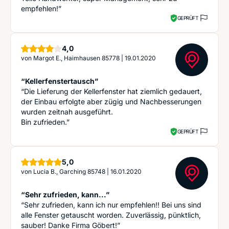
empfehlen!”
GEPRÜFT
Sterne
4,0
von
Margot E., Haimhausen 85778
|
19.01.2020
“Kellerfenstertausch”
“Die Lieferung der Kellerfenster hat ziemlich gedauert,
der Einbau erfolgte aber zügig und Nachbesserungen
wurden zeitnah ausgeführt.
Bin zufrieden.”
GEPRÜFT
Sterne
5,0
von
Lucia B., Garching 85748
|
16.01.2020
“Sehr zufrieden, kann...”
“Sehr zufrieden, kann ich nur empfehlen!! Bei uns sind
alle Fenster getauscht worden. Zuverlässig, pünktlich,
sauber! Danke Firma Göbert!”