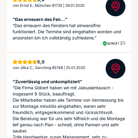
von
Ernst E., München 81735
|
29.01.2020
“Das erneuern des Fen...”
“Das erneuern des Fensters hat einwandfrei
funktioniert. Die Termine sind eingehalten worden und
ansonsten bin ich vollständig zufriedene.”
GEPRÜFT
Sterne
5,0
von
Jitka C., Garching 85748
|
25.01.2020
“Zuverlässig und unkompliziert”
“Die Firma Göbert haben wir mit Jalousientausch -
insgesamt 9 Stück, beauftragt.
Die Mitarbeiter haben alle Termine von Vermessung bis
zur Montage minutiös eingehalten, waren sehr
freundlich, entgegenkommend und rücksichtsvoll.
Die Beratung war für uns sehr hilfreich und die Montage
lief genau nach Plan - schnell, ohne Pannen und sehr
sauber.
Tolle Handwerker, super Management, sehr zu