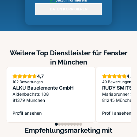
Jetzt informieren!
DATEN KORRIGIEREN
Weitere Top Dienstleister für Fenster
in München
Sterne
S
4,7
4,9
102 Bewertungen
40 Bewertungen
ALKU Bauelemente GmbH
RUDY SMITS
Aidenbachstr. 108
Mariabrunner St
81379 München
81245 München
Profil ansehen
Profil ansehen
: ALKU Bauelemente GmbH
: RUDY SMITS
Empfehlungsmarketing mit