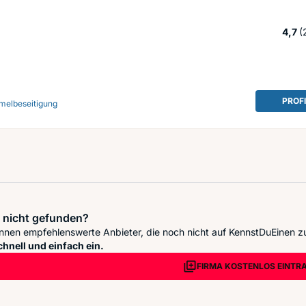
S
4,7
(
PROF
melbeseitigung
 nicht gefunden?
nnen empfehlenswerte Anbieter, die noch nicht auf KennstDuEinen z
chnell und einfach ein.
FIRMA KOSTENLOS EINTR