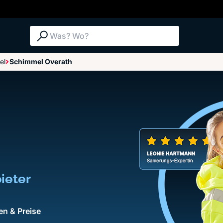
Suche: Was? Wo?
el
Schimmel Overath
ieter
en & Preise