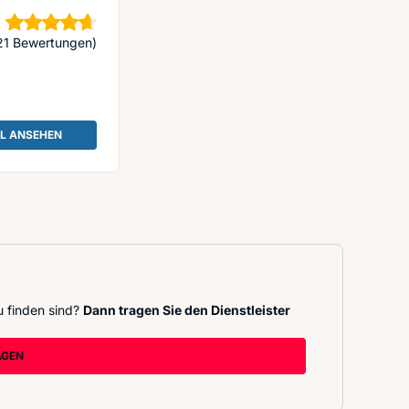
terne
21 Bewertungen)
IL ANSEHEN
: ABEK GMBH
u finden sind?
Dann tragen Sie den Dienstleister
AGEN