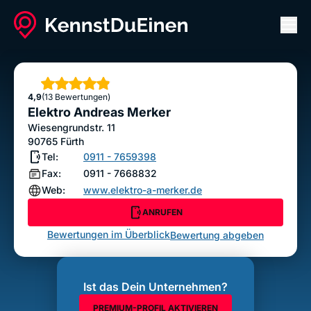
Men
Elektro Andreas Merker
ANRUFEN
Sterne
4,9
(13 Bewertungen)
Bewertung abgeben
Elektro Andreas Merker
Wiesengrundstr. 11
90765
Fürth
Tel:
0911 - 7659398
Fax:
0911 - 7668832
Web:
www.elektro-a-merker.de
ANRUFEN
Bewertungen im Überblick
Bewertung abgeben
Ist das Dein Unternehmen?
PREMIUM-PROFIL AKTIVIEREN