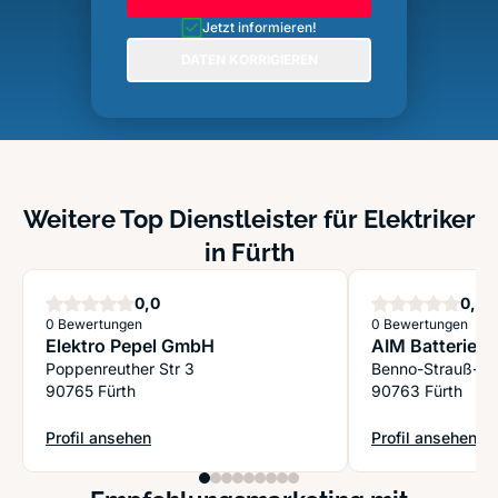
Jetzt informieren!
DATEN KORRIGIEREN
Weitere Top Dienstleister für Elektriker
in Fürth
Sterne
S
0,0
0,0
0 Bewertungen
0 Bewertungen
Elektro Pepel GmbH
AIM Batterie 
Poppenreuther Str 3
Benno-Strauß-St
90765 Fürth
90763 Fürth
Profil ansehen
Profil ansehen
: Elektro Pepel GmbH
: AIM Batterie V