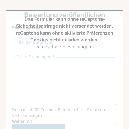
Bewertung veröffentlichen
Das Formular kann ohne reCaptcha-
Sicherheitsabfrage nicht versendet werden.
Sterne verteilen *
reCaptcha kann ohne aktivierte Präferenzen
Cookies nicht geladen werden.
Titel der Bewertung
Datenschutz Einstellungen »
Deine Erfahrungen *
Noch mind. 50 Zeichen.
Bitte beachten Sie unsere
Verhaltensregeln
.
Google Recaptcha
Weiter mit