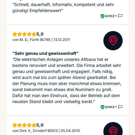
“Schnell, dauerhaft, informativ, kompetent und sehr
günstig! Empfehlenswert”
GEPRÜFT
Sterne
5,0
von
M. D., Fürth 90765
|
13.12.2011
“Sehr genau und gewissenhaft”
“Die elektrischen Anlagen unseres Altbaus hat er
bestens renoviert und erweitert. Die Firma arbeitet sehr
genau und gewissenhaft und engagiert. Falls nötig,
wird auch mal bis zum späten Abend gearbeitet. Bei
der Planung muss man aber manchmal etwas bremsen,
sonst bekommt man etwas drei Nummern zu groß.
Dafür hat man den Eindruck, dass der Betrieb auf dem
neusten Stand bleibt und vielseitig berät.”
GEPRÜFT
Sterne
5,0
von
Dirk V., Zirndorf 90513
|
05.04.2010