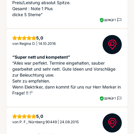
Preis/Leistung absolut Spitze.
Gesamt : Note 1 Plus
dicke 5 Sterne”
GEPRÜFT
Sterne
5,0
von
Regina O.
|
14.10.2016
“Super nett und kompetent”
“Alles war perfekt. Termine eingehalten, sauber
gearbeitet und sehr nett. Gute Ideen und Vorschläge
zur Beleuchtung usw.
Sehr zu empfehlen.
Wenn Elektriker, dann kommt für uns nur Herr Merker in
Frage! !! !”
GEPRÜFT
Sterne
5,0
von
P. F., Nürnberg 90449
|
24.08.2015