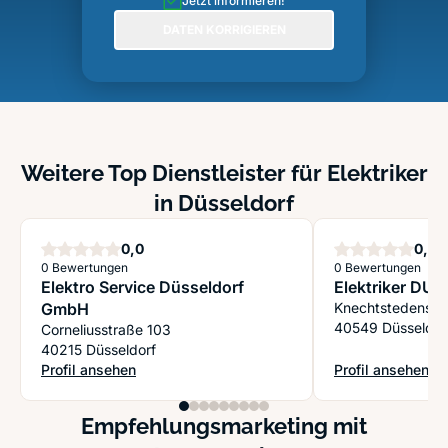
Jetzt informieren!
DATEN KORRIGIEREN
Weitere Top Dienstleister für Elektriker
in Düsseldorf
Sterne
S
0,0
0,0
0 Bewertungen
0 Bewertungen
Elektro Service Düsseldorf
Elektriker DUS
GmbH
Knechtstedenstr
40549 Düsseldor
Corneliusstraße 103
40215 Düsseldorf
Profil ansehen
Profil ansehen
: Elektro Service Düsseldorf GmbH
: Elektriker DUS
Empfehlungsmarketing mit