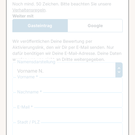
Noch mind. 50 Zeichen.
Bitte beachten Sie unsere
Verhaltensregeln
.
Google Recaptcha
Weiter mit
Gasteintrag
Google
Anmeldung
Wir veröffentlichen Deine Bewertung per
Aktivierungslink, den wir Dir per E-Mail senden. Nur
dafür benötigen wir Deine E-Mail-Adresse. Deine Daten
werden von uns nicht an Dritte weitergegeben.
Namensdarstellung
Vorname *
Nachname *
E-Mail *
Stadt / PLZ