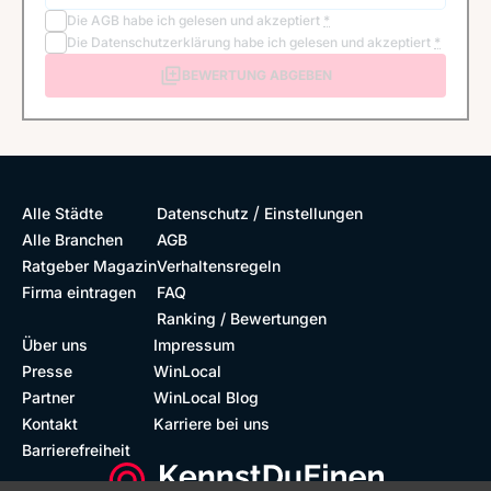
Die
AGB
habe ich gelesen und akzeptiert
*
Die
Datenschutzerklärung
habe ich gelesen und akzeptiert
*
BEWERTUNG ABGEBEN
/
Alle Städte
Datenschutz
Einstellungen
Alle Branchen
AGB
Ratgeber Magazin
Verhaltensregeln
Firma eintragen
FAQ
Ranking / Bewertungen
Über uns
Impressum
Presse
WinLocal
Partner
WinLocal Blog
Kontakt
Karriere bei uns
Barrierefreiheit