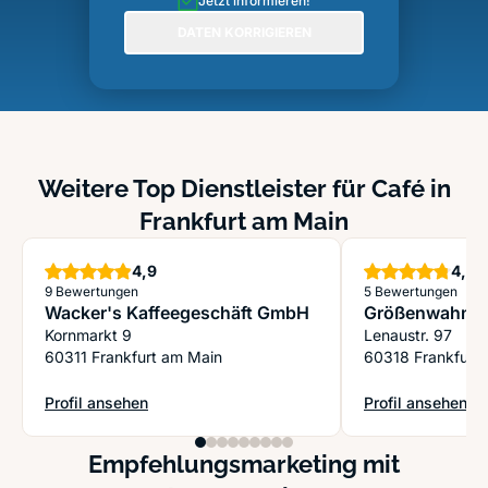
Jetzt informieren!
DATEN KORRIGIEREN
Weitere Top Dienstleister für Café in
Frankfurt am Main
Sterne
S
4,9
4,8
9 Bewertungen
5 Bewertungen
Wacker's Kaffeegeschäft GmbH
Größenwahn
Kornmarkt 9
Lenaustr. 97
60311 Frankfurt am Main
60318 Frankfurt
Profil ansehen
Profil ansehen
: Wacker's Kaffeegeschäft GmbH
: Größenwahn
Empfehlungsmarketing mit