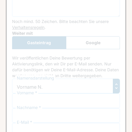
Noch mind. 50 Zeichen.
Bitte beachten Sie unsere
Verhaltensregeln
.
Google Recaptcha
Weiter mit
Gasteintrag
Google
Anmeldung
Wir veröffentlichen Deine Bewertung per
Aktivierungslink, den wir Dir per E-Mail senden. Nur
dafür benötigen wir Deine E-Mail-Adresse. Deine Daten
werden von uns nicht an Dritte weitergegeben.
Namensdarstellung
Vorname *
Nachname *
E-Mail *