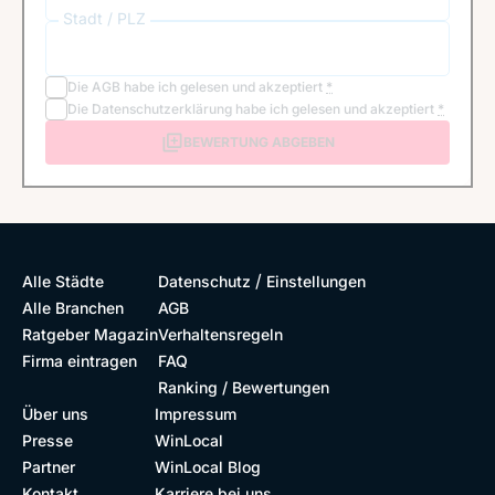
Stadt / PLZ
Die
AGB
habe ich gelesen und akzeptiert
*
Die
Datenschutzerklärung
habe ich gelesen und akzeptiert
*
BEWERTUNG ABGEBEN
/
Alle Städte
Datenschutz
Einstellungen
Alle Branchen
AGB
Ratgeber Magazin
Verhaltensregeln
Firma eintragen
FAQ
Ranking / Bewertungen
Über uns
Impressum
Presse
WinLocal
Partner
WinLocal Blog
Kontakt
Karriere bei uns