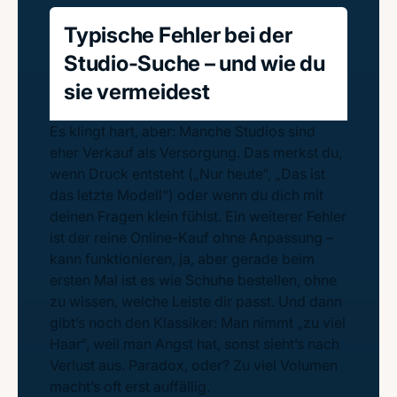
Typische Fehler bei der
Studio-Suche – und wie du
sie vermeidest
Es klingt hart, aber: Manche Studios sind
eher Verkauf als Versorgung. Das merkst du,
wenn Druck entsteht („Nur heute“, „Das ist
das letzte Modell“) oder wenn du dich mit
deinen Fragen klein fühlst. Ein weiterer Fehler
ist der reine Online-Kauf ohne Anpassung –
kann funktionieren, ja, aber gerade beim
ersten Mal ist es wie Schuhe bestellen, ohne
zu wissen, welche Leiste dir passt. Und dann
gibt’s noch den Klassiker: Man nimmt „zu viel
Haar“, weil man Angst hat, sonst sieht’s nach
Verlust aus. Paradox, oder? Zu viel Volumen
macht’s oft erst auffällig.