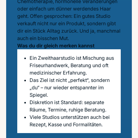
Chemotherapie, hormonelle Veränderungen
oder einfach um dünner werdendes Haar
geht. Offen gesprochen: Ein gutes Studio
verkauft nicht nur ein Produkt, sondern gibt
dir ein Stück Alltag zurück. Und ja, manchmal
auch ein bisschen Mut.
Was du dir gleich merken kannst
Ein Zweithaarstudio ist Mischung aus
Friseurhandwerk, Beratung und oft
medizinischer Erfahrung.
Das Ziel ist nicht „perfekt“, sondern
„du“ – nur wieder entspannter im
Spiegel.
Diskretion ist Standard: separate
Räume, Termine, ruhige Beratung.
Viele Studios unterstützen auch bei
Rezept, Kasse und Formalitäten.