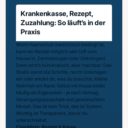
Krankenkasse, Rezept,
Zuzahlung: So läuft’s in der
Praxis
Wenn Haarverlust medizinisch bedingt ist,
kann ein Rezept möglich sein (oft vom
Hausarzt, Dermatologen oder Onkologen).
Dann wird’s bürokratisch, aber machbar: Das
Studio kennt die Schritte, reicht Unterlagen
ein oder erklärt dir, was du brauchst. Kleine
Wahrheit am Rand: Selbst mit Kasse bleibt
häufig ein Eigenanteil – je nach Vertrag,
Versorgungspauschale und gewünschtem
Modell. Das ist kein Trick, das ist System.
Wichtig ist Transparenz, bevor du
unterschreibst.
Checkliste: Rezept & Kasse