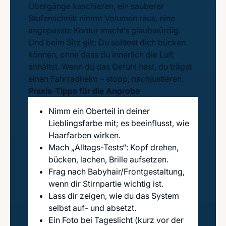
Übergänge kaschieren, ein sauberer
Stufenschnitt nimmt Volumen raus, eine
angepasste Kontur macht’s glaubwürdig.
Und beim Sitz gilt: Du solltest dich bücken
können, ohne dass du innerlich die Luft
anhältst. Wenn du das Gefühl hast, du trägst
einen Fahrradhelm – stopp, nachjustieren.
Praxis-Tipps für die Anprobe
Nimm ein Oberteil in deiner
Lieblingsfarbe mit; es beeinflusst, wie
Haarfarben wirken.
Mach „Alltags-Tests“: Kopf drehen,
bücken, lachen, Brille aufsetzen.
Frag nach Babyhair/Frontgestaltung,
wenn dir Stirnpartie wichtig ist.
Lass dir zeigen, wie du das System
selbst auf- und absetzt.
Ein Foto bei Tageslicht (kurz vor der