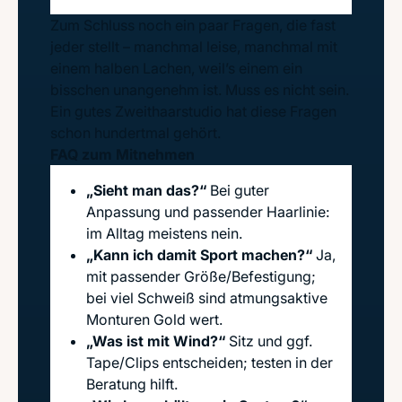
Zum Schluss noch ein paar Fragen, die fast
jeder stellt – manchmal leise, manchmal mit
einem halben Lachen, weil’s einem ein
bisschen unangenehm ist. Muss es nicht sein.
Ein gutes Zweithaarstudio hat diese Fragen
schon hundertmal gehört.
FAQ zum Mitnehmen
„Sieht man das?“
Bei guter
Anpassung und passender Haarlinie:
im Alltag meistens nein.
„Kann ich damit Sport machen?“
Ja,
mit passender Größe/Befestigung;
bei viel Schweiß sind atmungsaktive
Monturen Gold wert.
„Was ist mit Wind?“
Sitz und ggf.
Tape/Clips entscheiden; testen in der
Beratung hilft.