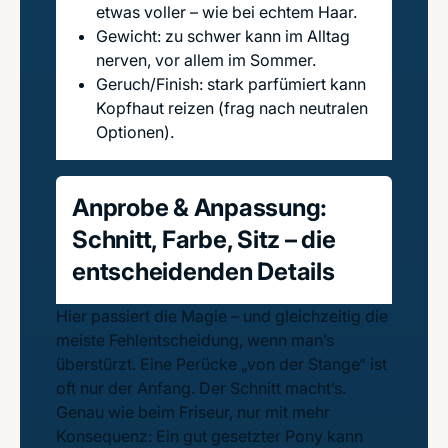
etwas voller – wie bei echtem Haar.
Gewicht: zu schwer kann im Alltag
nerven, vor allem im Sommer.
Geruch/Finish: stark parfümiert kann
Kopfhaut reizen (frag nach neutralen
Optionen).
Anprobe & Anpassung:
Schnitt, Farbe, Sitz – die
entscheidenden Details
Hier passiert die Magie – und gleichzeitig die
meiste Fehlentscheidung, wenn man’s
überstürzt. Eine Perücke „von der Stange“ ist
oft nur der Anfang. Der Schnitt macht’s.
Genau wie beim Friseur, nur mit mehr
Konsequenz: Ein gut gesetzter Pony kann