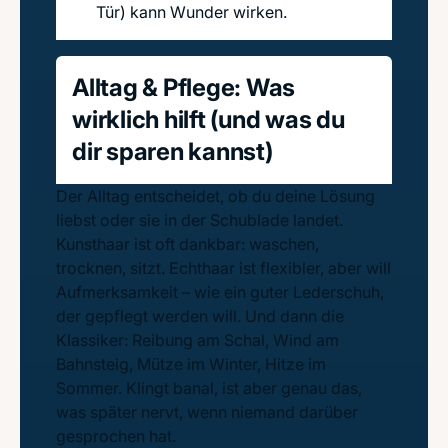
Tür) kann Wunder wirken.
Alltag & Pflege: Was
wirklich hilft (und was du
dir sparen kannst)
Der Alltag entscheidet, ob du deine Lösung
liebst oder sie in der Schublade landet.
Kunsthaar ist oft dankbar: waschen,
trocknen, sitzt. Echthaar ist flexibler, aber will
Aufmerksamkeit – wie ein guter Lederschuh,
der gepflegt werden will. Und dann die
Klassiker: Reibung am Schal, Wind am
Bahnsteig, Mütze im Winter, Hitze im
Sommer. Klingt banal, ist aber genau das,
was später nervt, wenn niemand darüber
gesprochen hat.