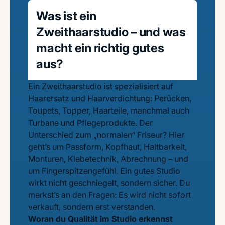
Was ist ein
Zweithaarstudio – und was
macht ein richtig gutes
aus?
Ein Zweithaarstudio ist spezialisiert auf
Haarersatz und Haarverdichtung: Perücken,
Toupets, Topper, Haarteile, manchmal auch
Turbane und Pflegeprodukte. Der
Unterschied zum „normalen“ Friseur? Hier
geht’s um Passform, Kopfhaut, Haltbarkeit,
Monturen, Klebetechnik, Abrechnung – und
um Fingerspitzengefühl. Ein gutes Studio
wirkt nicht geschniegelt, sondern sicher. Du
merkst’s an den Fragen: Es wird nicht sofort
verkauft, sondern erst verstanden.
Woran du Qualität im Studio erkennst