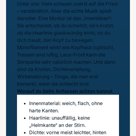
Unter uns: Viele schauen zuerst auf die Frisur
– verständlich. Aber die echte Musik spielt
darunter. Eine Montur ist das „Innenleben“:
Sie entscheidet, ob du schwitzt, ob’s kratzt,
ob die Haarlinie glaubwürdig wirkt, ob du
dich traust, den Kopf zu bewegen.
Monofilament wirkt wie Kopfhaut (optisch),
Tressen sind luftig, Lace-Front kann die
Stirnpartie sehr natürlich machen. Und dann
sind da Knoten, Dichteverteilung,
Wirbelsetzung – Dinge, die man erst
bemerkt, wenn sie schlecht sind.
Worauf du beim Anfassen achten kannst
Innenmaterial: weich, flach, ohne
harte Kanten.
Haarlinie: unauffällig, keine
„Helmkante“ an der Stirn.
Dichte: vorne meist leichter, hinten