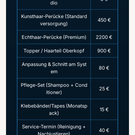
dio
Kunsthaar-Perücke (Standard
450 €
versorgung)
Echthaar-Perücke (Premium)
2200 €
Topper / Haarteil Oberkopf
900 €
Anpassung & Schnitt am Syst
80 €
em
Pflege-Set (Shampoo + Cond
25 €
itioner)
Klebebänder/Tapes (Monatsp
15 €
ack)
Service-Termin (Reinigung +
40 €
Nachjustieren)