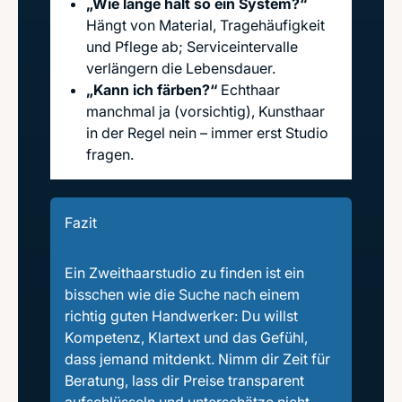
„Wie lange hält so ein System?“
Hängt von Material, Tragehäufigkeit
und Pflege ab; Serviceintervalle
verlängern die Lebensdauer.
„Kann ich färben?“
Echthaar
manchmal ja (vorsichtig), Kunsthaar
in der Regel nein – immer erst Studio
fragen.
Fazit
Ein Zweithaarstudio zu finden ist ein
bisschen wie die Suche nach einem
richtig guten Handwerker: Du willst
Kompetenz, Klartext und das Gefühl,
dass jemand mitdenkt. Nimm dir Zeit für
Beratung, lass dir Preise transparent