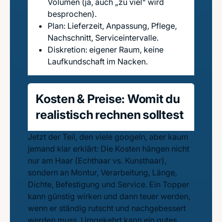
Volumen (ja, auch „zu viel“ wird
besprochen).
Plan: Lieferzeit, Anpassung, Pflege,
Nachschnitt, Serviceintervalle.
Diskretion: eigener Raum, keine
Laufkundschaft im Nacken.
Kosten & Preise: Womit du
realistisch rechnen solltest
Jetzt der Teil, den viele googeln, aber kaum
jemand klar erklärt: Die Kosten hängen nicht
nur am Haar (Echthaar vs. Kunsthaar),
sondern an Montur, Verarbeitung, Länge,
Dichte, Befestigung und Service. Ein Topper
kann günstig wirken und dann teuer werden,
wenn er ständig rutscht und nachgebessert
werden muss. Umgekehrt kann ein gutes