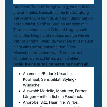
Die beste Technik bringt wenig, wenn du dich
unwohl fühlst. Deshalb ist die Erstberatung
der Moment, in dem du auf dein Bauchgefühl
hören darfst. Seriöse Studios arbeiten mit
Termin, nehmen sich Zeit und fragen nach
sensiblen Dingen, ohne dass es sich wie ein
Verhör anfühlt. Weißt du was? Du musst auch
nicht alles sofort entscheiden. Viele
Menschen brauchen zwei Termine: erst
schauen, dann schlafen, dann wählen.
So läuft eine gute Erstberatung häufig ab
Anamnese/Bedarf: Ursache,
Kopfhaut, Sensibilität, Styling-
Wünsche.
Auswahl: Modelle, Monturen, Farben,
Längen – mit ehrlichem Feedback.
Anprobe: Sitz, Haarlinie, Wirbel,