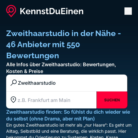
Men
Zweithaarstudio in der Nähe -
46 Anbieter mit 550
Bewertungen
Alle Infos über Zweithaarstudio: Bewertungen,
Kosten & Preise
Branche / Kategorie / Unternehmen
SUCHEN
Standort z.B. Frankfurt am Main
Zweithaarstudio finden: So fühlst du dich wieder wie
du selbst (ohne Drama, aber mit Plan)
Ein gutes Zweithaarstudio ist mehr als „nur Haare“: Es geht um
Alltag, Selbstbild und eine Beratung, die wirklich passt. Hier
bekommst du Orientierung zu Systemen, Kosten, Kasse,