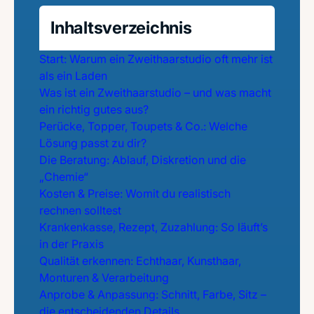
Inhaltsverzeichnis
Start: Warum ein Zweithaarstudio oft mehr ist
als ein Laden
Was ist ein Zweithaarstudio – und was macht
ein richtig gutes aus?
Perücke, Topper, Toupets & Co.: Welche
Lösung passt zu dir?
Die Beratung: Ablauf, Diskretion und die
„Chemie“
Kosten & Preise: Womit du realistisch
rechnen solltest
Krankenkasse, Rezept, Zuzahlung: So läuft’s
in der Praxis
Qualität erkennen: Echthaar, Kunsthaar,
Monturen & Verarbeitung
Anprobe & Anpassung: Schnitt, Farbe, Sitz –
die entscheidenden Details