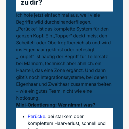
zu dir?
Ich hole jetzt einfach mal aus, weil viele
Begriffe wild durcheinanderfliegen.
„Perücke“ ist das komplette System für den
ganzen Kopf. Ein „Topper“ deckt meist den
Scheitel- oder Oberkopfbereich ab und wird
ins Eigenhaar geklipst oder befestigt.
„Toupet“ ist häufig der Begriff für Teilersatz
bei Männern, technisch aber ähnlich: ein
Haarteil, das eine Zone ergänzt. Und dann
gibt’s noch Integrationssysteme, bei denen
Eigenhaar und Zweithaar zusammenarbeiten
– wie ein gutes Team, nicht wie eine
Notlösung.
Mini-Orientierung: Wer nimmt was?
Perücke
: bei starkem oder
komplettem Haarverlust, schnell und