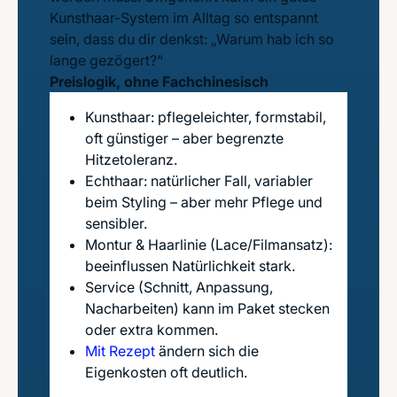
Kunsthaar-System im Alltag so entspannt
sein, dass du dir denkst: „Warum hab ich so
lange gezögert?“
Preislogik, ohne Fachchinesisch
Kunsthaar: pflegeleichter, formstabil,
oft günstiger – aber begrenzte
Hitzetoleranz.
Echthaar: natürlicher Fall, variabler
beim Styling – aber mehr Pflege und
sensibler.
Montur & Haarlinie (Lace/Filmansatz):
beeinflussen Natürlichkeit stark.
Service (Schnitt, Anpassung,
Nacharbeiten) kann im Paket stecken
oder extra kommen.
Mit Rezept
ändern sich die
Eigenkosten oft deutlich.