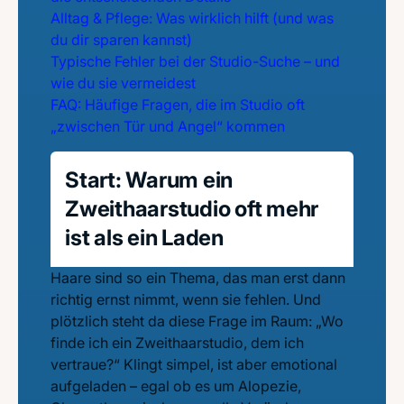
Alltag & Pflege: Was wirklich hilft (und was
du dir sparen kannst)
Typische Fehler bei der Studio-Suche – und
wie du sie vermeidest
FAQ: Häufige Fragen, die im Studio oft
„zwischen Tür und Angel“ kommen
Start: Warum ein
Zweithaarstudio oft mehr
ist als ein Laden
Haare sind so ein Thema, das man erst dann
richtig ernst nimmt, wenn sie fehlen. Und
plötzlich steht da diese Frage im Raum: „Wo
finde ich ein Zweithaarstudio, dem ich
vertraue?“ Klingt simpel, ist aber emotional
aufgeladen – egal ob es um Alopezie,