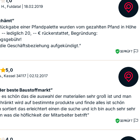
Stern
1,0
 H., Fuldatal
|
18.02.2019
chämt”
 Rückgabe einer Pfandpalette wurden vom gezahlten Pfand in Höhe
 -- lediglich 20, -- € rückerstattet, Begründung:
gsgebühr!
 die Geschäftsbeziehung aufgekündigt.”
GEPRÜFT
Sterne
5,0
., Kassel 34117
|
02.12.2017
 der beste Baustoffmarkt”
e es schön das die auswahl der materialien sehr groß ist und man
hränkt wird auf bestimmte produkte und finde alles ist schön
h sortiert das erleichtert einen die suche und ich bin auch sehr sehr
n was die höflichkeit der Mitarbeiter betrift”
GEPRÜFT
Sterne
4,0