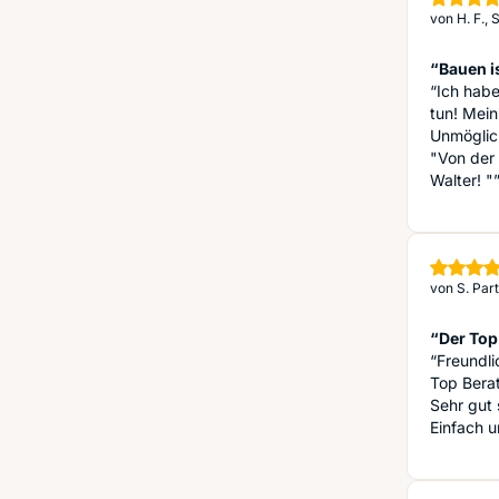
von
H. F.,
“Bauen is
“Ich hab
tun! Mei
Unmöglic
"Von der 
Walter! "
von
S. Par
“Der Top
“Freundl
Top Bera
Sehr gut 
Einfach u