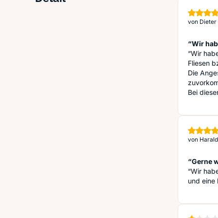
von
Dieter
“Wir hab
“Wir hab
Fliesen b
Die Anges
zuvorko
Bei dies
von
Harald
“Gerne w
“Wir habe
und eine 