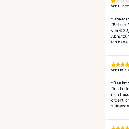
von
Günter
“Unvers
“Bei der
von € 22,
Abnutzun
Ich habe
von
Emre A
“Das ist
“Ich find
nich besc
ordentlic
zufriende