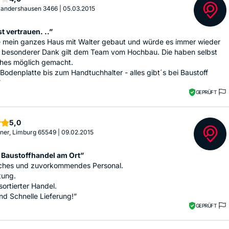
 Sandershausen 3466
|
05.03.2015
t vertrauen. ..”
e mein ganzes Haus mit Walter gebaut und würde es immer wieder
n besonderer Dank gilt dem Team vom Hochbau. Die haben selbst
hes möglich gemacht.
Bodenplatte bis zum Handtuchhalter - alles gibt´s bei Baustoff
”
GEPRÜFT
Sterne
5,0
tner, Limburg 65549
|
09.02.2015
 Baustoffhandel am Ort”
iches und zuvorkommendes Personal.
tung.
sortierter Handel.
nd Schnelle Lieferung!”
GEPRÜFT