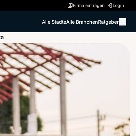
Firma eintragen
Login
Alle Städte
Alle Branchen
Ratgeber
Menü 
KG
ANRUFEN
NACHRICHT