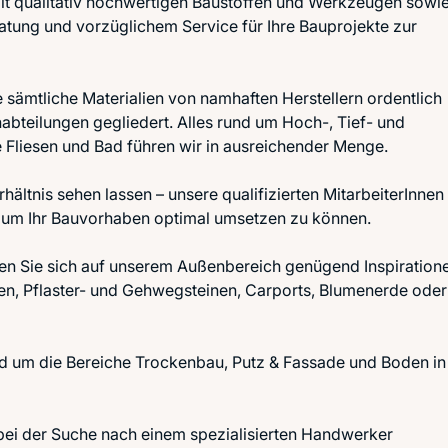
it qualitativ hochwertigen Baustoffen und Werkzeugen sowi
tung und vorzüglichem Service für Ihre Bauprojekte zur
e sämtliche Materialien von namhaften Herstellern ordentlich
habteilungen gegliedert. Alles rund um Hoch-, Tief- und
Fliesen und Bad führen wir in ausreichender Menge.
hältnis sehen lassen – unsere qualifizierten MitarbeiterInnen
um Ihr Bauvorhaben optimal umsetzen zu können.
en Sie sich auf unserem Außenbereich genügend Inspiration
unen, Pflaster- und Gehwegsteinen, Carports, Blumenerde oder
d um die Bereiche Trockenbau, Putz & Fassade und Boden in
n bei der Suche nach einem spezialisierten Handwerker