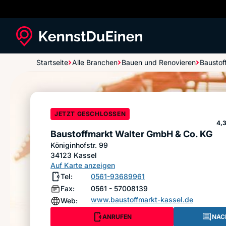
Startseite
Alle Branchen
Bauen und Renovieren
Baustof
Baustoffmarkt Walter GmbH & Co. KG
JETZT GESCHLOSSEN
St
4,
Baustoffmarkt Walter GmbH & Co. KG
Königinhofstr. 99
34123
Kassel
Auf Karte anzeigen
Tel:
0561-93689961
Fax:
0561 - 57008139
www.baustoffmarkt-kassel.de
Web:
ANRUFEN
NAC