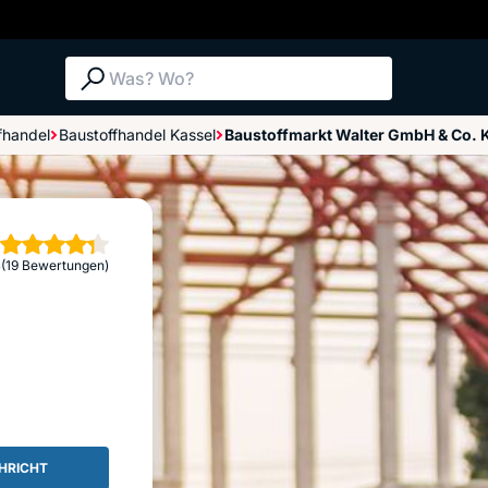
Suche: Was? Wo?
fhandel
Baustoffhandel Kassel
Baustoffmarkt Walter GmbH & Co. 
Bewertungen im Überblick
Bewertung abgeben
erne
3
(19 Bewertungen)
HRICHT