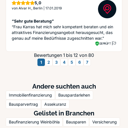
Sterne
5,0
von
Alvar H., Berlin
|
17.01.2019
“Sehr gute Beratung”
“Frau Karras hat mich sehr kompetent beraten und ein
attraktives Finanzierungsangebot herausgesucht, das
genau auf meine Bedürfnisse zugeschnitten war.”
GEPRÜFT
Bewertungen 1 bis 12 von 80
1
2
3
4
5
6
7
Andere suchten auch
Immobilienfinanzierung
Bauspardarlehen
Bausparvertrag
Assekuranz
Gelistet in Branchen
Baufinanzierung Weinböhla
Bausparen
Versicherung