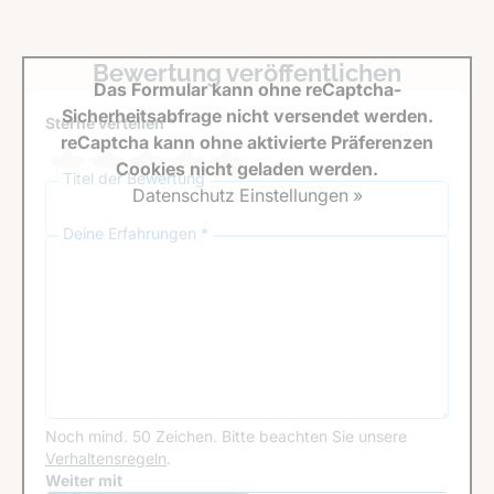
Bewertung veröffentlichen
Das Formular kann ohne reCaptcha-
Sicherheitsabfrage nicht versendet werden.
Sterne verteilen *
reCaptcha kann ohne aktivierte Präferenzen
Cookies nicht geladen werden.
Titel der Bewertung
Datenschutz Einstellungen »
Deine Erfahrungen *
Noch mind. 50 Zeichen.
Bitte beachten Sie unsere
Verhaltensregeln
.
Google Recaptcha
Weiter mit