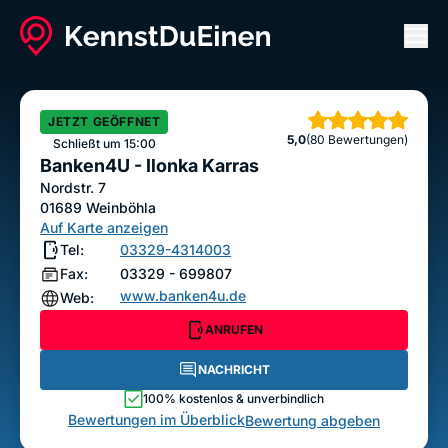
Men
Banken4U - Ilonka Karras
ANRUFEN
NACHRICHT
JETZT GEÖFFNET
Sterne
5,0
(80 Bewertungen)
Bewertung abgeben
Schließt um 15:00
Banken4U - Ilonka Karras
Nordstr. 7
01689
Weinböhla
Auf Karte anzeigen
Tel:
03329-4314003
Fax:
03329 - 699807
www.banken4u.de
Web:
ANRUFEN
NACHRICHT
100% kostenlos & unverbindlich
Bewertungen im Überblick
Bewertung abgeben