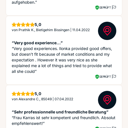
aufgehoben.”
GEPRÜFT
Sterne
5,0
von
Prathik K., Bietigehim Bissingen
|
11.04.2022
“Very good experience...”
“Very good experiences. Ilonka provided good offers,
but doesn’t fit because of market conditions and my
expectation . However it was very nice as she
explained me a lot of things and tried to provide what
all she could”
GEPRÜFT
Sterne
5,0
von
Alexandre C., 85049
|
07.04.2022
“Sehr professionnelle und freundliche Beratung”
“Frau Karras ist sehr kompetent und freundlich. Absolut
empfehlenswert!”