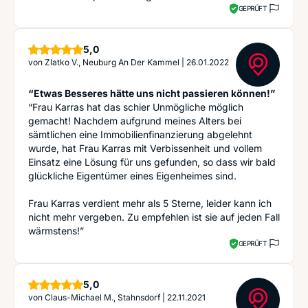
GEPRÜFT
Sterne
5,0
von
Zlatko V., Neuburg An Der Kammel
|
26.01.2022
“Etwas Besseres hätte uns nicht passieren können!”
“Frau Karras hat das schier Unmögliche möglich
gemacht! Nachdem aufgrund meines Alters bei
sämtlichen eine Immobilienfinanzierung abgelehnt
wurde, hat Frau Karras mit Verbissenheit und vollem
Einsatz eine Lösung für uns gefunden, so dass wir bald
glückliche Eigentümer eines Eigenheimes sind.
Frau Karras verdient mehr als 5 Sterne, leider kann ich
nicht mehr vergeben. Zu empfehlen ist sie auf jeden Fall
wärmstens!”
GEPRÜFT
Sterne
5,0
von
Claus-Michael M., Stahnsdorf
|
22.11.2021